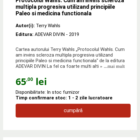
Protocolul Wahls. Cum am invins scleroza
multipla progresiva utilizand principiile
Paleo si medicina functionala
Autor(i):
Terry Wahls
Editura:
ADEVAR DIVIN
- 2019
Cartea autorului Terry Wahls „Protocolul Wahls. Cum
am invins scleroza multipla progresiva utilizand
principiile Paleo si medicina functionala" de la editura
ADEVAR DIVIN La fel ca foarte multi alti
» ...mai mult
65
lei
,00
Disponibilitate: In stoc furnizor
Timp confirmare stoc: 1 - 2 zile lucratoare
cumpără