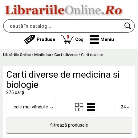
produse
0
Produse
Coș
Meniu
Librăriile Online
/
Medicina
/
Carti diverse
/
Carti diverse
Carti diverse de medicina si
biologie
275 cărți
cele mai vândute
24
filtrează produsele