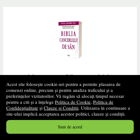
Totul despre san. Biblia cancerului de san
Acest site folosește cookie-uri pentru a permite plasarea de
Autor(i):
Susan M Love
comenzi online, precum și pentru analiza traficului și a
preferințelor vizitatorilor. Vă rugăm să alocați timpul necesar
Editura:
SEMNE
- 2012
pentru a citi și a înțelege
Politica de Cookie
,
Politica de
promoție
Confidențialitate
și
Clauze și Condiții
. Utilizarea în continuare a
site-ului implică acceptarea acestor politici, clauze și condiții.
Cartea,, Totul despre san. Biblia cancerului de san"
ajunsa la cea de-a cincea editie scrisa de Dr. Susan
Sunt de acord
Love, care se bucura de o mare autoritate, aduce o
nota de optimism bazata pe informatiile