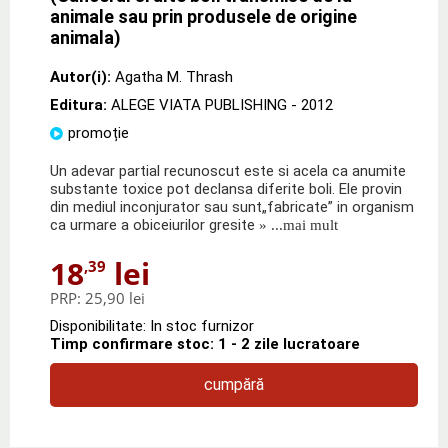
animale sau prin produsele de origine
animala)
Autor(i):
Agatha M. Thrash
Editura:
ALEGE VIATA PUBLISHING
- 2012
promoție
Un adevar partial recunoscut este si acela ca anumite
substante toxice pot declansa diferite boli. Ele provin
din mediul inconjurator sau sunt„fabricate” in organism
ca urmare a obiceiurilor gresite
» ...mai mult
18
lei
,39
PRP:
25,90 lei
Disponibilitate: In stoc furnizor
Timp confirmare stoc: 1 - 2 zile lucratoare
cumpără