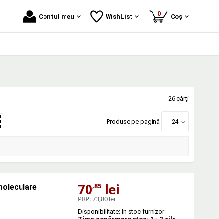
produse
0
Contul meu
WishList
Coș
26 cărți
Produse pe pagină
24
70
lei
,85
 moleculare
PRP:
73,80 lei
Disponibilitate: In stoc furnizor
Timp confirmare stoc: 1 - 2 zile