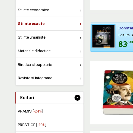
Stiinte economice
Stiinte exacte
Constan
Editura 
Stiinte umaniste
83
,90
Materiale didactice
Birotica si papetarie
Reviste si integrame
-
Edituri
ARAMIS [
-24%
]
PRESTIGE [
-29%
]