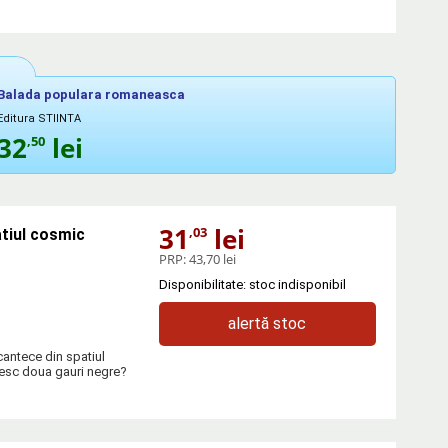
Balada populara romaneasca
Editura STIINTA
32
lei
,50
31
lei
,03
atiul cosmic
PRP:
43,70 lei
Disponibilitate: stoc indisponibil
alertă stoc
cantece din spatiul
nesc doua gauri negre?