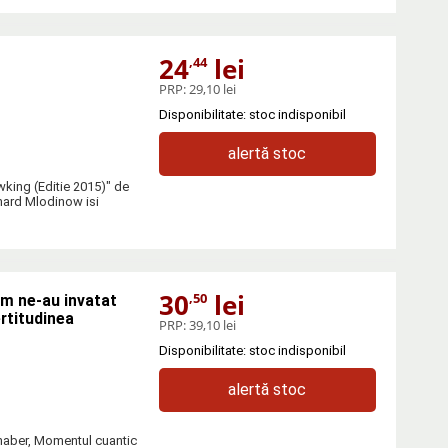
24
lei
,44
PRP:
29,10 lei
Disponibilitate: stoc indisponibil
alertă stoc
king (Editie 2015)" de
nard Mlodinow isi
30
lei
,50
um ne-au invatat
ertitudinea
PRP:
39,10 lei
Disponibilitate: stoc indisponibil
alertă stoc
dhaber, Momentul cuantic