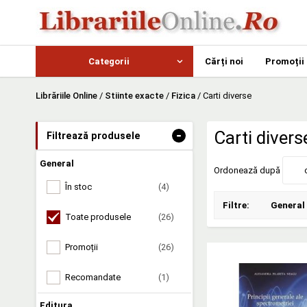
Categorii
Cărți noi
Promoții
Librăriile Online
/
Stiinte exacte
/
Fizica
/
Carti diverse
-
Carti divers
Filtrează produsele
General
Ordonează după
În stoc
(4)
Filtre:
General
Toate produsele
(26)
Promoții
(26)
Recomandate
(1)
Editura