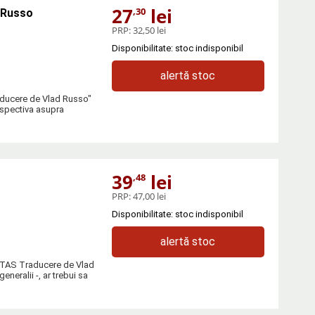
27
lei
,30
d Russo
PRP:
32,50 lei
Disponibilitate: stoc indisponibil
alertă stoc
raducere de Vlad Russo"
rspectiva asupra
39
lei
,48
PRP:
47,00 lei
Disponibilitate: stoc indisponibil
alertă stoc
NITAS Traducere de Vlad
generalii -, ar trebui sa