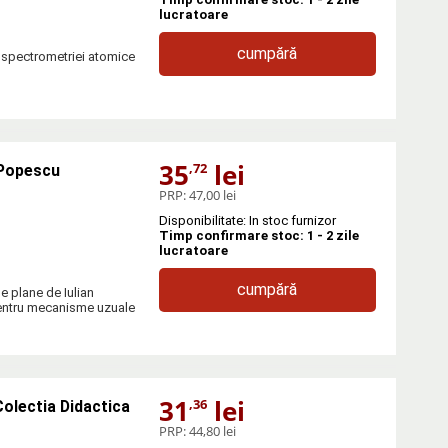
lucratoare
cumpără
e spectrometriei atomice
35
lei
,72
 Popescu
PRP:
47,00 lei
Disponibilitate: In stoc furnizor
Timp confirmare stoc: 1 - 2 zile
lucratoare
cumpără
e plane de Iulian
pentru mecanisme uzuale
31
lei
,36
Colectia Didactica
PRP:
44,80 lei