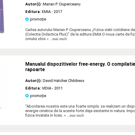
Autor(i):
Marian P. Ciuperceanu
Editura:
EMIA
- 2017
promoție
Cartea autorului Marian P. Ciuperceanu „Fizica vietii cotidiene d
(Colectia Didactica Plus)" de la editura EMIA O noua carte de fizic
omului obis
» ...mai mult
Manualul dispozitivelor free-energy. O compilatie
rapoarte
Autor(i):
David Hatcher Childress
Editura:
VIDIA
- 2011
promoție
"Abordarea noastra este una foarte simpla: sa realizam un dispo
energie cinetica de la aceste forte deja existente in natura. Imp
fizica invatata in liceu.
» ...mai mult