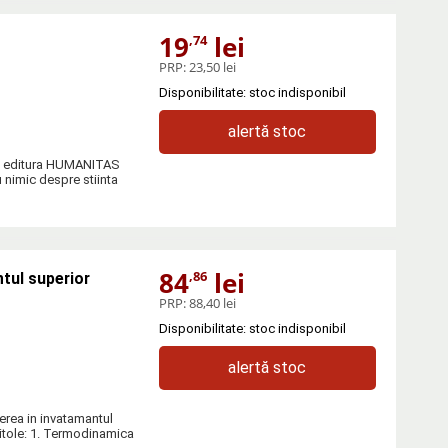
19
lei
,74
PRP:
23,50 lei
Disponibilitate: stoc indisponibil
alertă stoc
e la editura HUMANITAS
u nimic despre stiinta
84
lei
,86
tul superior
PRP:
88,40 lei
Disponibilitate: stoc indisponibil
alertă stoc
erea in invatamantul
itole: 1. Termodinamica