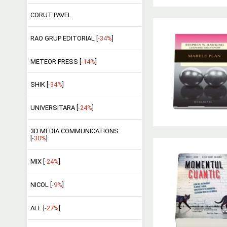
CORUT PAVEL
RAO GRUP EDITORIAL [
-34%
]
METEOR PRESS [
-14%
]
SHIK [
-34%
]
UNIVERSITARA [
-24%
]
3D MEDIA COMMUNICATIONS
[
-30%
]
MIX [
-24%
]
NICOL [
-9%
]
ALL [
-27%
]