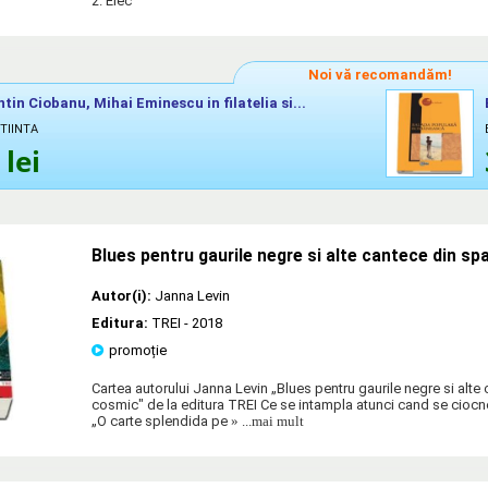
2. Elec
Noi vă recomandăm!
tin Ciobanu, Mihai Eminescu in filatelia si...
STIINTA
lei
Blues pentru gaurile negre si alte cantece din sp
Autor(i):
Janna Levin
Editura:
TREI
- 2018
promoție
Cartea autorului Janna Levin „Blues pentru gaurile negre si alte 
cosmic" de la editura TREI Ce se intampla atunci cand se cioc
„O carte splendida pe
» ...mai mult