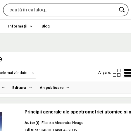
Informații
Blog
e
Afișare:
cele mai vândute
Editura
An publicare
Principii generale ale spectrometriei atomice si
Autor(i):
Filareta Alexandra Neagu
Editura:
CAROL DAVILA
- 2006