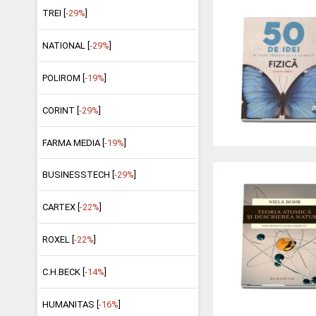
TREI [
-29%
]
NATIONAL [
-29%
]
POLIROM [
-19%
]
CORINT [
-29%
]
FARMA MEDIA [
-19%
]
BUSINESSTECH [
-29%
]
CARTEX [
-22%
]
ROXEL [
-22%
]
C.H.BECK [
-14%
]
HUMANITAS [
-16%
]