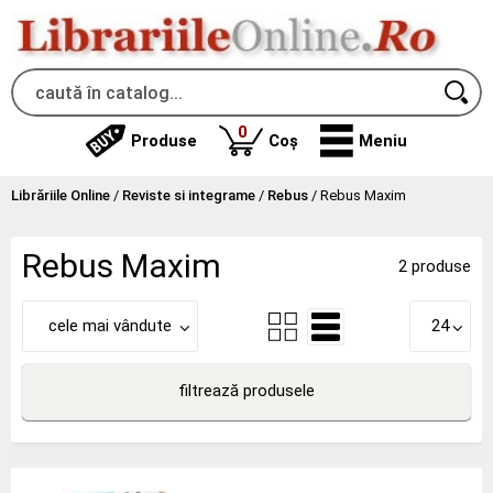
produse
0
Produse
Coș
Meniu
Librăriile Online
/
Reviste si integrame
/
Rebus
/
Rebus Maxim
Rebus Maxim
2 produse
cele mai vândute
24
filtrează produsele