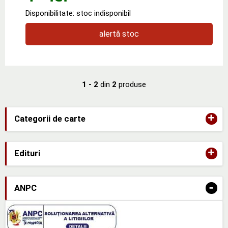
Disponibilitate: stoc indisponibil
alertă stoc
1 - 2
din
2
produse
+
Categorii de carte
+
Edituri
-
ANPC