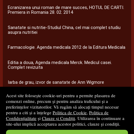
Ecranizarea unui roman de mare succes, HOTUL DE CARTI.
Premiera in Romania 28. 02. 2014
Sanatate si nutritie-Studiul China, cel mai complet studiu
asupra nutritiei
Farmacologie. Agenda medicala 2012 de la Editura Medicala
Editia a doua, Agenda medicala Merck. Medicul casei.
Complet revizuita
Iarba de grau, izvor de sanatate de Ann Wigmore
Acest site folosește cookie-uri pentru a permite plasarea de
...toate știrile
comenzi online, precum și pentru analiza traficului și a
preferințelor vizitatorilor. Vă rugăm să alocați timpul necesar
pentru a citi și a înțelege
Politica de Cookie
,
Politica de
© 2008 - 2026
S.C. M.G. Net Distribution S.R.L.
Confidențialitate
și
Clauze și Condiții
. Utilizarea în continuare a
site-ului implică acceptarea acestor politici, clauze și condiții.
Magazin online
creat de
Vital Soft