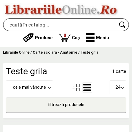
produse
0
Produse
Coș
Meniu
Librăriile Online
/
Carte scolara
/
Anatomie
/
Teste grila
Teste grila
1 carte
cele mai vândute
24
filtrează produsele