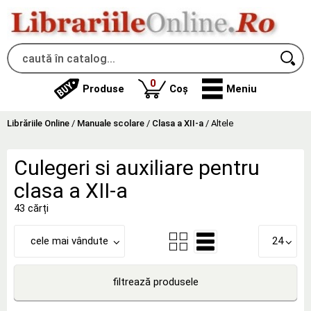
produse
0
Produse
Coș
Meniu
Librăriile Online
/
Manuale scolare
/
Clasa a XII-a
/
Altele
Culegeri si auxiliare pentru
clasa a XII-a
43 cărți
cele mai vândute
24
filtrează produsele