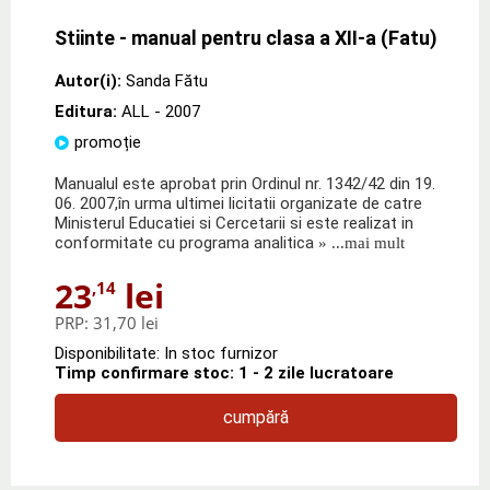
Stiinte - manual pentru clasa a XII-a (Fatu)
Autor(i):
Sanda Fătu
Editura:
ALL
- 2007
promoție
Manualul este aprobat prin Ordinul nr. 1342/42 din 19.
06. 2007,în urma ultimei licitatii organizate de catre
Ministerul Educatiei si Cercetarii si este realizat in
conformitate cu programa analitica
» ...mai mult
23
lei
,14
PRP:
31,70 lei
Disponibilitate: In stoc furnizor
Timp confirmare stoc: 1 - 2 zile lucratoare
cumpără