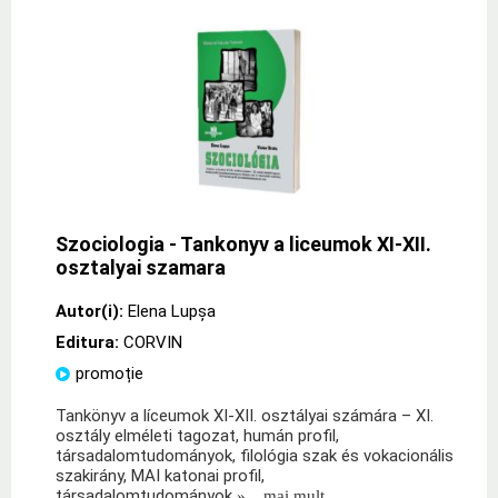
Szociologia - Tankonyv a liceumok XI-XII.
osztalyai szamara
Autor(i):
Elena Lupşa
Editura:
CORVIN
promoție
Tankönyv a líceumok XI-XII. osztályai számára – XI.
osztály elméleti tagozat, humán profil,
társadalomtudományok, filológia szak és vokacionális
szakirány, MAI katonai profil,
társadalomtudományok
» ...mai mult