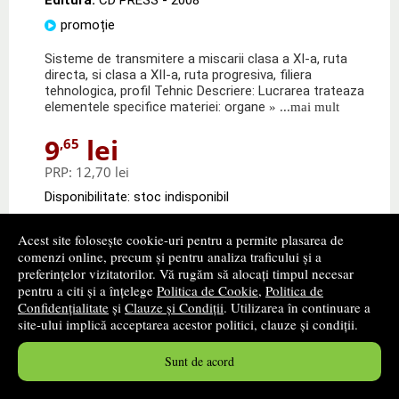
promoție
Sisteme de transmitere a miscarii clasa a XI-a, ruta
directa, si clasa a XII-a, ruta progresiva, filiera
tehnologica, profil Tehnic Descriere: Lucrarea trateaza
elementele specifice materiei: organe
» ...mai mult
9
lei
,65
PRP:
12,70 lei
Disponibilitate: stoc indisponibil
alertă stoc
Acest site folosește cookie-uri pentru a permite plasarea de
comenzi online, precum și pentru analiza traficului și a
preferințelor vizitatorilor. Vă rugăm să alocați timpul necesar
pentru a citi și a înțelege
Politica de Cookie
,
Politica de
Confidențialitate
și
Clauze și Condiții
. Utilizarea în continuare a
site-ului implică acceptarea acestor politici, clauze și condiții.
Sunt de acord