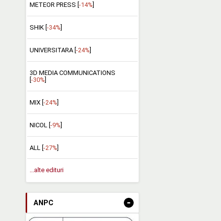
METEOR PRESS [
-14%
]
SHIK [
-34%
]
UNIVERSITARA [
-24%
]
3D MEDIA COMMUNICATIONS
[
-30%
]
MIX [
-24%
]
NICOL [
-9%
]
ALL [
-27%
]
...alte edituri
-
ANPC