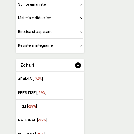
Stiinte umaniste
Materiale didactice
Birotica si papetarie
Reviste si integrame
-
Edituri
ARAMIS [
-24%
]
PRESTIGE [
-29%
]
TREI [
-29%
]
NATIONAL [
-29%
]
POLIROM [
-19%
]