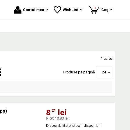
produse
0
Contul meu
WishList
Coș
1 carte
Produse pe pagină
24
8
lei
,21
epp)
PRP:
10,80 lei
Disponibilitate: stoc indisponibil