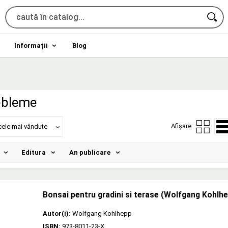
Informații
Blog
obleme
Afișare:
cele mai vândute
Editura
An publicare
Bonsai pentru gradini si terase (Wolfgang Kohlh
Autor(i):
Wolfgang Kohlhepp
ISBN:
973-8011-23-X