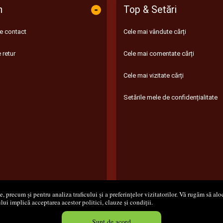
-
n
Top & Setări
de contact
Cele mai vândute cărți
 retur
Cele mai comentate cărți
Cele mai vizitate cărți
Setările mele de confidențialitate
 precum și pentru analiza traficului și a preferințelor vizitatorilor. Vă rugăm să aloc
ului implică acceptarea acestor politici, clauze și condiții.
8 - 2026
S.C. M.G. Net Distribution S.R.L.
Magazin online
creat de
Vita
Sunt de acord