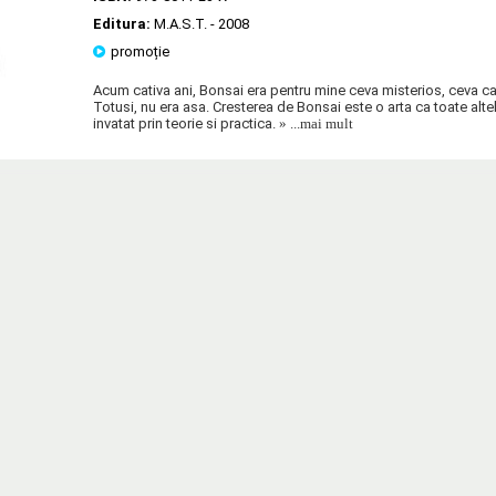
Editura:
M.A.S.T.
- 2008
promoție
Acum cativa ani, Bonsai era pentru mine ceva misterios, ceva ca 
Totusi, nu era asa. Cresterea de Bonsai este o arta ca toate alte
invatat prin teorie si practica.
» ...mai mult