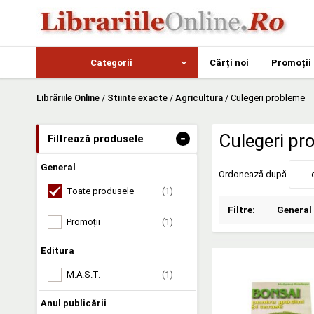
Categorii
Cărți noi
Promoții
Librăriile Online
/
Stiinte exacte
/
Agricultura
/
Culegeri probleme
-
Culegeri pr
Filtrează produsele
General
Ordonează după
Toate produsele
(1)
Filtre:
General
Promoții
(1)
Editura
M.A.S.T.
(1)
Anul publicării