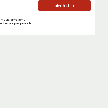
alertă stoc
magia si vrajitoria.
le. Fiecare pas poate fi