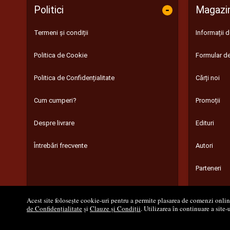
-
Politici
Magazi
Termeni și condiții
Informații 
Politica de Cookie
Formular de
Politica de Confidențialitate
Cărți noi
Cum cumperi?
Promoții
Despre livrare
Edituri
Întrebări frecvente
Autori
Parteneri
Acest site folosește cookie-uri pentru a permite plasarea de comenzi online,
de Confidențialitate
și
Clauze și Condiții
. Utilizarea în continuare a site-
© 200