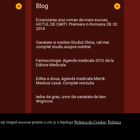
-
-
Blog
Ecranizarea unui roman de mare succes,
HOTUL DE CARTI. Premiera in Romania 28. 02.
2014
Sanatate si nutritie-Studiul China, cel mai
complet studiu asupra nutritiei
Farmacologie. Agenda medicala 2012 de la
Editura Medicala
Editia a doua, Agenda medicala Merck.
Medicul casei. Complet revizuita
Iarba de grau, izvor de sanatate de Ann
Wigmore
...toate știrile
ați timpul necesar pentru a citi și a înțelege
Politica de Cookie
,
Politica
l Soft