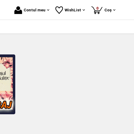
produse
0
Contul meu
WishList
Coș