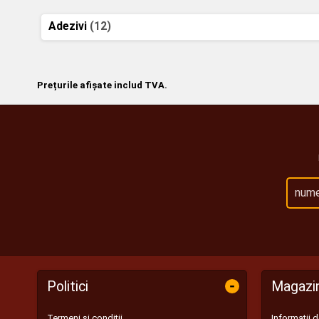
Adezivi
(12)
Prețurile afișate includ TVA.
-
Politici
Magazi
Termeni și condiții
Informații 