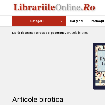
Categorii
Cărți noi
Promoții
Librăriile Online
/
Birotica si papetarie
/
Articole birotica
Articole birotica