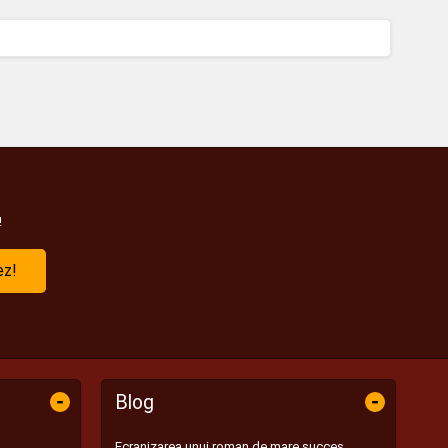
!
ez!
-
-
Blog
Ecranizarea unui roman de mare succes,