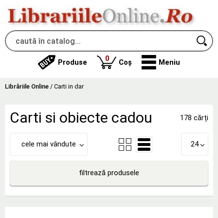
produse
0
Produse
Coș
Meniu
Librăriile Online
/
Carti in dar
Carti si obiecte cadou
178 cărți
cele mai vândute
24
filtrează produsele