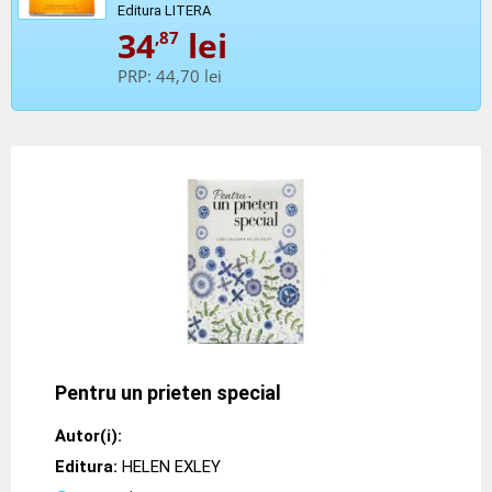
Editura LITERA
34
lei
,87
PRP:
44,70 lei
Pentru un prieten special
Autor(i):
Editura:
HELEN EXLEY