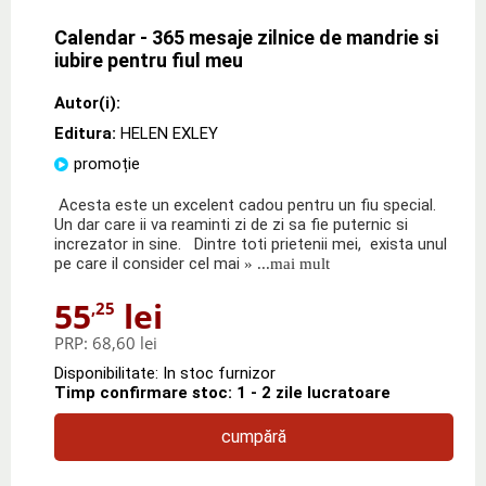
Calendar - 365 mesaje zilnice de mandrie si
iubire pentru fiul meu
Autor(i):
Editura:
HELEN EXLEY
promoție
Acesta este un excelent cadou pentru un fiu special.
Un dar care ii va reaminti zi de zi sa fie puternic si
increzator in sine. Dintre toti prietenii mei, exista unul
pe care il consider cel mai
» ...mai mult
55
lei
,25
PRP:
68,60 lei
Disponibilitate: In stoc furnizor
Timp confirmare stoc: 1 - 2 zile lucratoare
cumpără