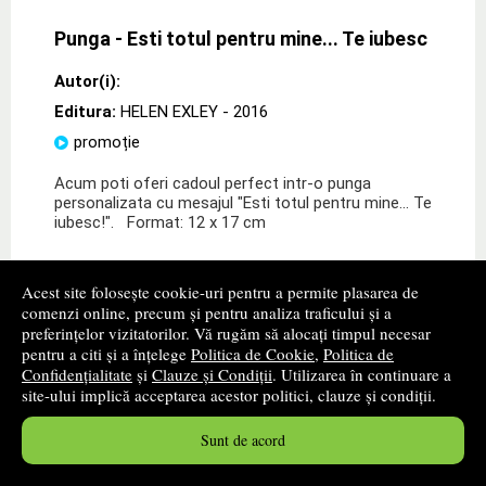
Punga - Esti totul pentru mine... Te iubesc
Autor(i):
Editura:
HELEN EXLEY
- 2016
promoție
Acum poti oferi cadoul perfect intr-o punga
personalizata cu mesajul "Esti totul pentru mine... Te
iubesc!". Format: 12 x 17 cm
10
lei
,94
Acest site folosește cookie-uri pentru a permite plasarea de
PRP:
14,40 lei
comenzi online, precum și pentru analiza traficului și a
Disponibilitate: In stoc furnizor
preferințelor vizitatorilor. Vă rugăm să alocați timpul necesar
Timp confirmare stoc: 1 - 2 zile lucratoare
pentru a citi și a înțelege
Politica de Cookie
,
Politica de
Confidențialitate
și
Clauze și Condiții
. Utilizarea în continuare a
site-ului implică acceptarea acestor politici, clauze și condiții.
cumpără
Sunt de acord