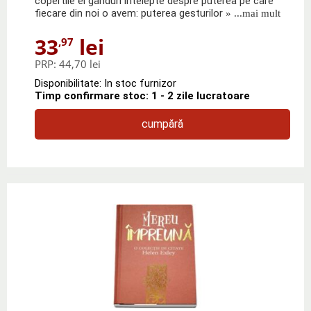
copertile ei ganduri intelepte despre puterea pe care
fiecare din noi o avem: puterea gesturilor
» ...mai mult
33
lei
,97
PRP:
44,70 lei
Disponibilitate: In stoc furnizor
Timp confirmare stoc: 1 - 2 zile lucratoare
cumpără