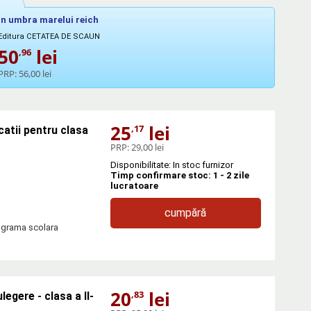
In umbra marelui reich
Editura CETATEA DE SCAUN
50
lei
,96
PRP:
56,00 lei
25
lei
,17
catii pentru clasa
PRP:
29,00 lei
Disponibilitate: In stoc furnizor
Timp confirmare stoc: 1 - 2 zile
lucratoare
cumpără
rograma scolara
20
lei
,83
egere - clasa a II-