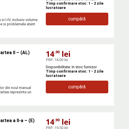
Timp confirmare stoc: 1 - 2 zile
lucratoare
cumpără
si I-IV, inclusiv volume
ile si problemele atent
14
lei
,90
artea II – (AL)
PRP:
18,00 lei
Disponibilitate: In stoc furnizor
Timp confirmare stoc: 1 - 2 zile
lucratoare
cumpără
ilor din noul manual
Cartea reprezinta un
14
lei
,90
rtea a II-a – (E)
PRP:
19,50 lei