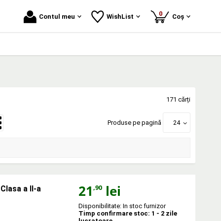
produse
0
Contul meu
WishList
Coș
171 cărți
Produse pe pagină
24
21
lei
,90
lasa a II-a
Disponibilitate: In stoc furnizor
Timp confirmare stoc: 1 - 2 zile
lucratoare