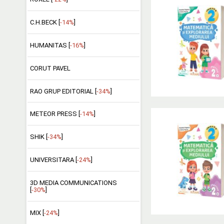
C.H.BECK [
-14%
]
HUMANITAS [
-16%
]
CORUT PAVEL
RAO GRUP EDITORIAL [
-34%
]
METEOR PRESS [
-14%
]
SHIK [
-34%
]
UNIVERSITARA [
-24%
]
3D MEDIA COMMUNICATIONS
[
-30%
]
MIX [
-24%
]