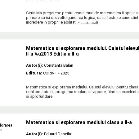
Seria Ma pregatesc pentru concursuri de matematica ii sprijina p
primare sa isi dezvolte gandirea logica, sa isi testeze cunostint
incredere in propriile abilitati
» ...mai mult
Matematica si explorarea mediului. Caietul elevul
II-a %u2013 Editia a II-a
Autor(i):
Constanta Balan
Editura:
CORINT
- 2025
Matematica si explorarea mediului. Caietul elevului pentru clasa a 
conformitate cu programa scolara in vigoare, fiind un excelent 
si aprofundare
Matematica si explorarea mediului clasa a II-a
Autor(i):
Eduard Dancila