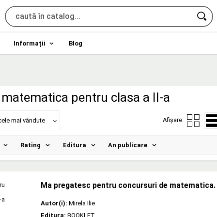
Informații
Blog
matematica pentru clasa a II-a
Afișare:
cele mai vândute
Rating
Editura
An publicare
Ma pregatesc pentru concursuri de matematica. C
Autor(i):
Mirela Ilie
Editura:
BOOKLET