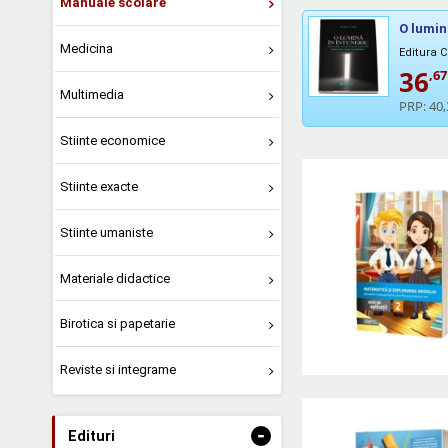
Manuale scolare
O lumin
Medicina
Editura 
36
,67
Multimedia
PRP:
40,
Stiinte economice
Stiinte exacte
Stiinte umaniste
Materiale didactice
Birotica si papetarie
Reviste si integrame
-
Edituri