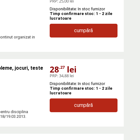
PRP:
25,00 lei
Disponibilitate: In stoc furnizor
Timp confirmare stoc: 1 - 2 zile
lucratoare
cumpără
continut organizat in
28
lei
,27
leme, jocuri, teste
PRP:
34,88 lei
Disponibilitate: In stoc furnizor
Timp confirmare stoc: 1 - 2 zile
lucratoare
cumpără
entru disciplina
418/19.03.2013.