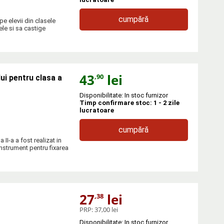
cumpără
e elevii din clasele
ele si sa castige
43
lei
,90
ui pentru clasa a
Disponibilitate: In stoc furnizor
Timp confirmare stoc: 1 - 2 zile
lucratoare
cumpără
II-a a fost realizat in
instrument pentru fixarea
27
lei
,38
PRP:
37,00 lei
Disponibilitate: In stoc furnizor