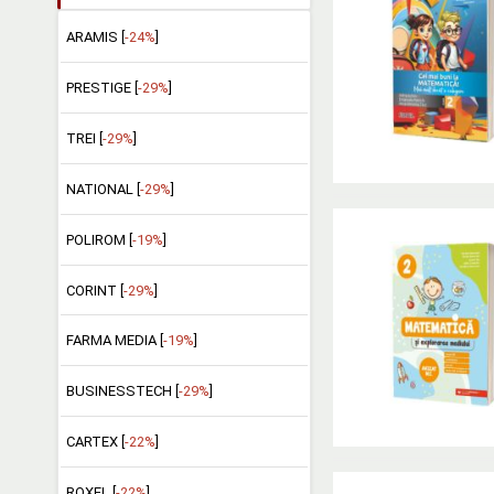
ARAMIS [
-24%
]
PRESTIGE [
-29%
]
TREI [
-29%
]
NATIONAL [
-29%
]
POLIROM [
-19%
]
CORINT [
-29%
]
FARMA MEDIA [
-19%
]
BUSINESSTECH [
-29%
]
CARTEX [
-22%
]
ROXEL [
-22%
]