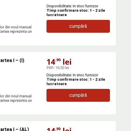
Disponibilitate: In stoc furnizor
Timp confirmare stoc: 1 - 2 zile
lucratoare
cumpără
ilor din noul manual
Cartea reprezinta un
14
lei
,90
rtea I – (I)
PRP:
19,50 lei
Disponibilitate: In stoc furnizor
Timp confirmare stoc: 1 - 2 zile
lucratoare
cumpără
ilor din noul manual
Cartea reprezinta un
14
lei
,90
artea I – (AL)