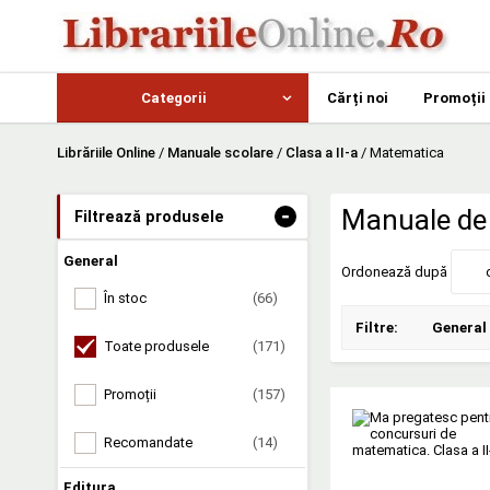
Categorii
Cărți noi
Promoții
Librăriile Online
/
Manuale scolare
/
Clasa a II-a
/
Matematica
-
Manuale de 
Filtrează produsele
General
Ordonează după
În stoc
(66)
Filtre:
General
Toate produsele
(171)
Promoții
(157)
Recomandate
(14)
Editura