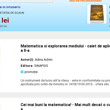
Noi vă recomandăm!
a in intuneric
CETATEA DE SCAUN
lei
30 lei
Matematica si explorarea mediului - caiet de apli
a II-a
Autor(i):
Adina Achim
Editura:
SINAPSIS
promoție
Un instrument de lucru util la clasa: - este in conformitate cu p
aprobata prin ordin de ministru nr. 3418/19.03.2013; - ofera situ
Cei mai buni la matematica! - Mai mult decat o cul
a