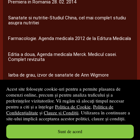
Premiera in Romania 28. 02. 2014
Sanatate si nutritie-Studiul China, cel mai complet studiu
asupra nutritiei
Farmacologie. Agenda medicala 2012 de la Editura Medicala
Editia a doua, Agenda medicala Merck. Medicul casei.
Complet revizuita
Iarba de grau, izvor de sanatate de Ann Wigmore
Acest site folosește cookie-uri pentru a permite plasarea de
...toate știrile
comenzi online, precum și pentru analiza traficului și a
preferințelor vizitatorilor. Vă rugăm să alocați timpul necesar
pentru a citi și a înțelege
Politica de Cookie
,
Politica de
© 2008 - 2026
S.C. M.G. Net Distribution S.R.L.
Confidențialitate
și
Clauze și Condiții
. Utilizarea în continuare a
site-ului implică acceptarea acestor politici, clauze și condiții.
Magazin online
creat de
Vital Soft
Sunt de acord
Created in 0.1072 sec