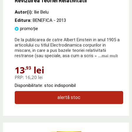
Revizuirea Teoriei Relativitatii
Autor(i):
Ilie Belu
Editura:
BENEFICA
- 2013
promoție
De la publicarea de catre Albert Einstein in anul 1905 a
articolului cu titlul Electrodinamica corpurilor in
miscare, in care a pus bazele teoriei relativitatii
restranse (sau speciale, asa cum a scris
» ...mai mult
13
lei
,93
PRP:
16,20 lei
Disponibilitate: stoc indisponibil
alertă stoc