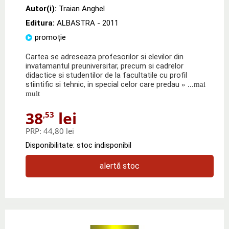
Autor(i):
Traian Anghel
Editura:
ALBASTRA
- 2011
promoție
Cartea se adreseaza profesorilor si elevilor din
invatamantul preuniversitar, precum si cadrelor
didactice si studentilor de la facultatile cu profil
stiintific si tehnic, in special celor care predau
» ...mai
mult
38
lei
,53
PRP:
44,80 lei
Disponibilitate: stoc indisponibil
alertă stoc