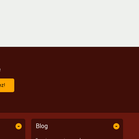
!
ez!
-
-
Blog