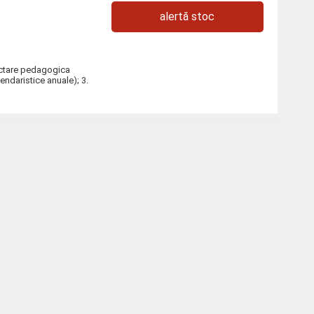
alertă stoc
iectare pedagogica
lendaristice anuale); 3.