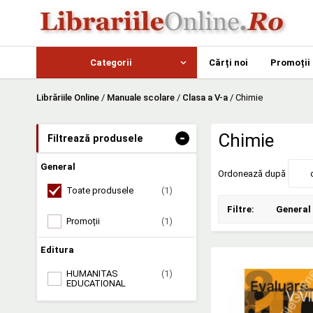
Categorii
Cărți noi
Promoții
Librăriile Online
/
Manuale scolare
/
Clasa a V-a
/
Chimie
-
Chimie
Filtrează produsele
General
Ordonează după
Toate produsele
(1)
Filtre:
General
Promoții
(1)
Editura
HUMANITAS
(1)
EDUCATIONAL