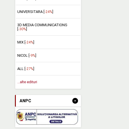
UNIVERSITARA [
-24%
]
3D MEDIA COMMUNICATIONS
[
-30%
]
MIX [
-24%
]
NICOL [
-9%
]
ALL [
-27%
]
...alte edituri
-
ANPC