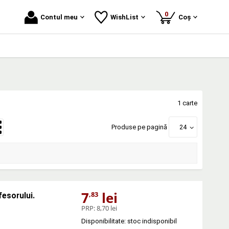
produse
0
Contul meu
WishList
Coș
1 carte
Produse pe pagină
24
7
lei
,83
esorului.
PRP:
8,70 lei
Disponibilitate: stoc indisponibil