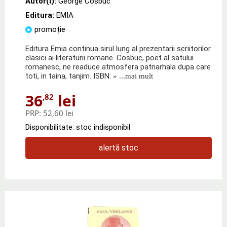
Autor(i):
George Cosbuc
Editura:
EMIA
promoție
Editura Emia continua sirul lung al prezentarii scriitorilor
clasici ai literaturii romane. Cosbuc, poet al satului
romanesc, ne readuce atmosfera patriarhala dupa care
toti, in taina, tanjim. ISBN:
» ...mai mult
36
lei
,82
PRP:
52,60 lei
Disponibilitate: stoc indisponibil
alertă stoc