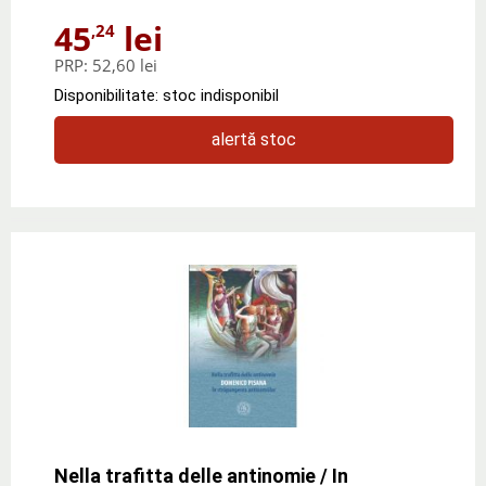
45
lei
,24
PRP:
52,60 lei
Disponibilitate: stoc indisponibil
alertă stoc
Nella trafitta delle antinomie / In