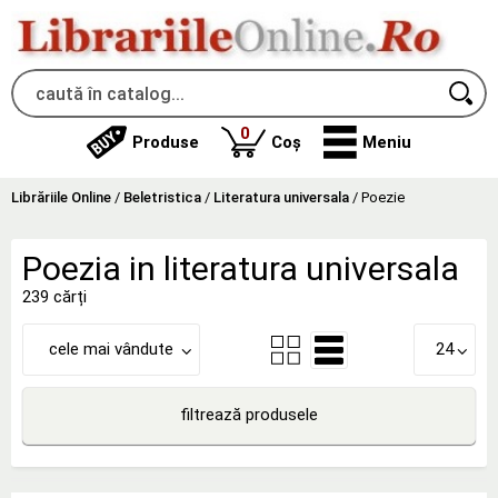
produse
0
Produse
Coș
Meniu
Librăriile Online
/
Beletristica
/
Literatura universala
/
Poezie
Poezia in literatura universala
239 cărți
cele mai vândute
24
filtrează produsele