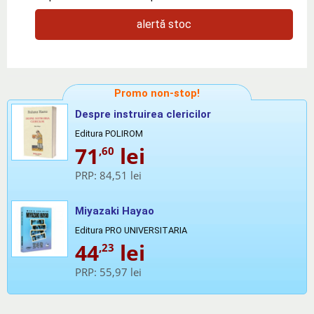
alertă stoc
Promo non-stop!
Despre instruirea clericilor
Editura POLIROM
71
lei
,60
PRP:
84,51 lei
Miyazaki Hayao
Editura PRO UNIVERSITARIA
44
lei
,23
PRP:
55,97 lei