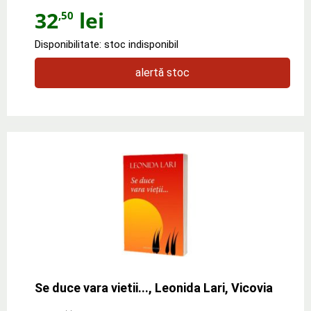
32
lei
,50
Disponibilitate: stoc indisponibil
alertă stoc
Se duce vara vietii..., Leonida Lari, Vicovia