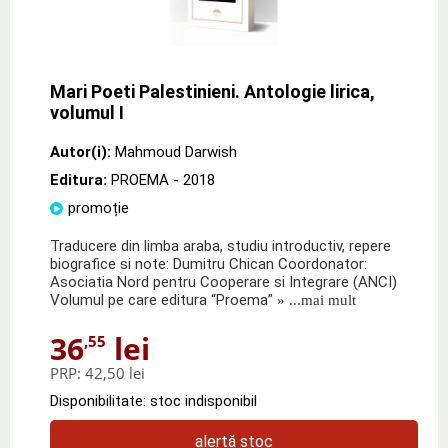
Mari Poeti Palestinieni. Antologie lirica,
volumul I
Autor(i):
Mahmoud Darwish
Editura:
PROEMA
- 2018
promoție
Traducere din limba araba, studiu introductiv, repere
biografice si note: Dumitru Chican Coordonator:
Asociatia Nord pentru Cooperare si Integrare (ANCI)
Volumul pe care editura “Proema”
» ...mai mult
36
lei
,55
PRP:
42,50 lei
Disponibilitate: stoc indisponibil
alertă stoc