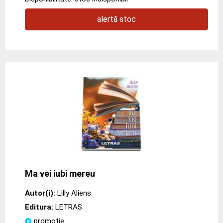
alertă stoc
Ma vei iubi mereu
Autor(i):
Lilly Aliens
Editura:
LETRAS
promoție