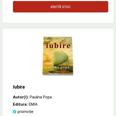
alertă stoc
Iubire
Autor(i):
Paulina Popa
Editura:
EMIA
promoție