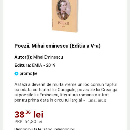
Poezii. Mihai eminescu (Editia a V-a)
Autor(i):
Mihai Eminescu
Editura:
EMIA
- 2019
promoție
Astazi a devenit de multa vreme un loc comun faptul
ca odata cu teatrul lui Caragiale, povestile lui Creanga
si poeziile lui Eminescu, literatura romana a intrat
pentru prima data in circuitul larg al
» ...mai mult
38
lei
,36
PRP:
54,80 lei
Disponibilitate: stoc indisponibil