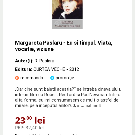
Margareta Paslaru - Eu si timpul. Viata,
vocatie, viziune
Autor(i):
R. Paslaru
Editura:
CURTEA VECHE
- 2012
recomandat
promoție
„Dar cine sunt baietii acestia?“ se intreba cineva uluit,
intr-un film cu Robert Redford si PaulNewman. Intr-o
alta forma, eu imi consumasem de mult o astfel de
mirare, pela inceputul anilor’60,
» ...mai mult
23
lei
,00
PRP:
32,40 lei