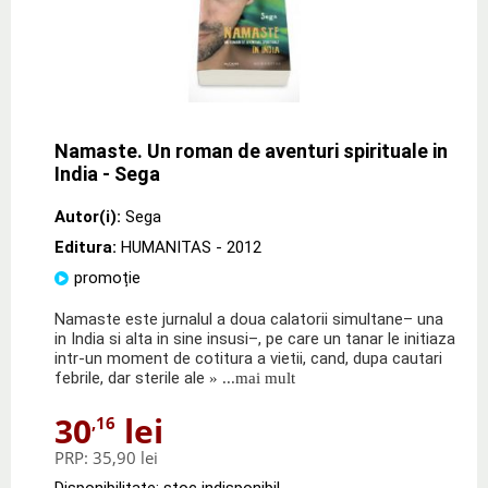
Namaste. Un roman de aventuri spirituale in
India - Sega
Autor(i):
Sega
Editura:
HUMANITAS
- 2012
promoție
Namaste este jurnalul a doua calatorii simultane– una
in India si alta in sine insusi–, pe care un tanar le initiaza
intr-un moment de cotitura a vietii, cand, dupa cautari
febrile, dar sterile ale
» ...mai mult
30
lei
,16
PRP:
35,90 lei
Disponibilitate: stoc indisponibil