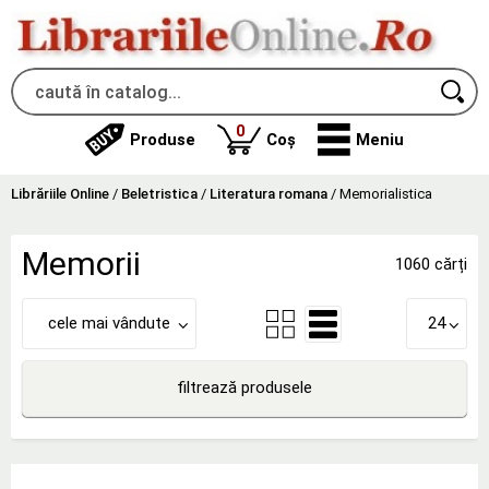
produse
0
Produse
Coș
Meniu
Librăriile Online
/
Beletristica
/
Literatura romana
/
Memorialistica
Memorii
1060 cărți
cele mai vândute
24
filtrează produsele