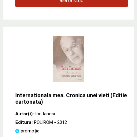
alertă stoc
Internationala mea. Cronica unei vieti (Editie
cartonata)
Autor(i):
Ion Ianosi
Editura:
POLIROM
- 2012
promoție