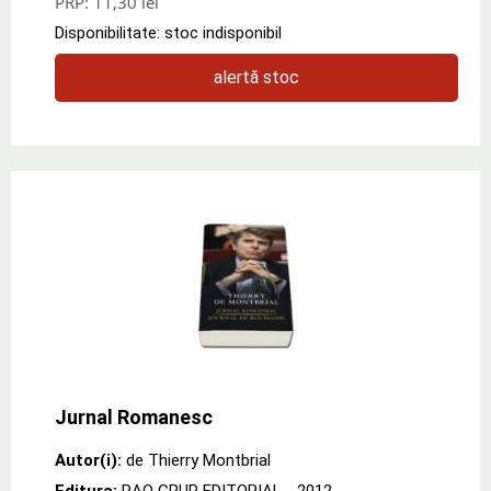
PRP:
11,30 lei
Disponibilitate: stoc indisponibil
alertă stoc
Jurnal Romanesc
Autor(i):
de Thierry Montbrial
Editura:
RAO GRUP EDITORIAL
- 2012