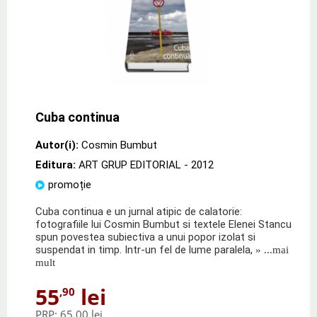
Cuba continua
Autor(i):
Cosmin Bumbut
Editura:
ART GRUP EDITORIAL
- 2012
promoție
Cuba continua e un jurnal atipic de calatorie:
fotografiile lui Cosmin Bumbut si textele Elenei Stancu
spun povestea subiectiva a unui popor izolat si
suspendat in timp. Intr-un fel de lume paralela,
» ...mai
mult
55
lei
,90
PRP:
65,00 lei