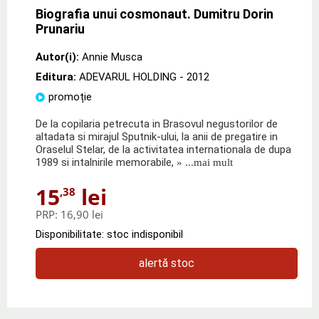
Biografia unui cosmonaut. Dumitru Dorin
Prunariu
Autor(i):
Annie Musca
Editura:
ADEVARUL HOLDING
- 2012
promoție
De la copilaria petrecuta in Brasovul negustorilor de
altadata si mirajul Sputnik-ului, la anii de pregatire in
Oraselul Stelar, de la activitatea internationala de dupa
1989 si intalnirile memorabile,
» ...mai mult
15
lei
,38
PRP:
16,90 lei
Disponibilitate: stoc indisponibil
alertă stoc