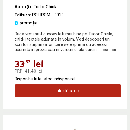
Autor(i):
Tudor Chirila
Editura:
POLIROM
- 2012
promoție
Daca vreti sa-l cunoasteti mai bine pe Tudor Chirila,
cititi-i textele adunate in volum. Veti descoperi un
scriitor surprinzator, care se exprima cu aceeasi
usurinta in proza sau in versuri si ale carui
» ...mai mult
33
lei
,53
PRP:
41,40 lei
Disponibilitate: stoc indisponibil
alertă stoc