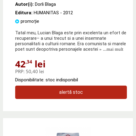
Autor(i):
Dorli Blaga
Editura:
HUMANITAS
- 2012
promoție
Tatal meu, Lucian Blaga este prin excelenta un efort de
recuperare– a unui trecut si a unei insemnate
personalitati a culturii romane. Era comunista si marele
poet sunt deopotriva personajele acestei
» ...mai mult
42
lei
,34
PRP:
50,40 lei
Disponibilitate: stoc indisponibil
alertă stoc