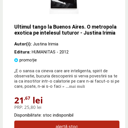
Ultimul tango la Buenos Aires. O metropola
exotica pe intelesul tuturor - Justina Irimia
Autor(i):
Justina Irimia
Editura:
HUMANITAS
- 2012
promoție
„E o sansa ca cineva care are inteligenta, spirit de
observatie, bucuria descoperirii si verva povestirii sa te
ia ca insotitor intr-o calatorie pe care n-ai facut-o si pe
care, poate, n-ai s-o faci
» ...mai mult
21
lei
,67
PRP:
25,80 lei
Disponibilitate: stoc indisponibil
alertă stoc