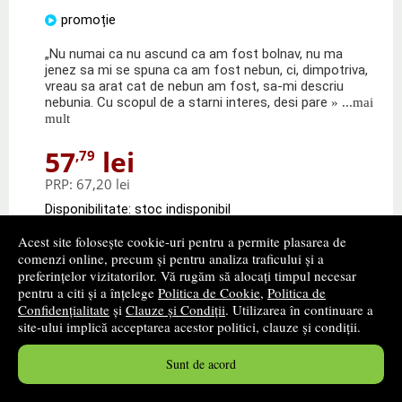
promoție
„Nu numai ca nu ascund ca am fost bolnav, nu ma
jenez sa mi se spuna ca am fost nebun, ci, dimpotriva,
vreau sa arat cat de nebun am fost, sa-mi descriu
nebunia. Cu scopul de a starni interes, desi pare
» ...mai
mult
57
lei
,79
PRP:
67,20 lei
Disponibilitate: stoc indisponibil
Acest site folosește cookie-uri pentru a permite plasarea de
alertă stoc
comenzi online, precum și pentru analiza traficului și a
preferințelor vizitatorilor. Vă rugăm să alocați timpul necesar
pentru a citi și a înțelege
Politica de Cookie
,
Politica de
Confidențialitate
și
Clauze și Condiții
. Utilizarea în continuare a
site-ului implică acceptarea acestor politici, clauze și condiții.
Sunt de acord