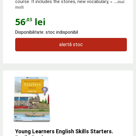
course. It includes the stories, new vocabulary,
» ...mai
mult
56
lei
,03
Disponibilitate: stoc indisponibil
alertă stoc
Young Learners English Skills Starters.