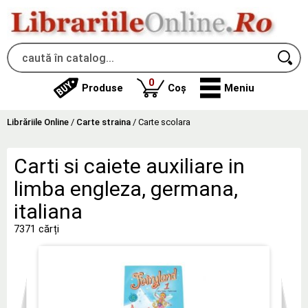
produse
0
Produse
Coș
Meniu
Librăriile Online
/
Carte straina
/
Carte scolara
Carti si caiete auxiliare in
limba engleza, germana,
italiana
7371 cărți