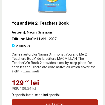
You and Me 2. Teachers Book
Autor(i):
Naomi Simmons
Editura:
MACMILLAN
- 2007
promoție
Cartea autorului Naomi Simmons „You and Me 2.
Teachers Book" de la editura MACMILLAN The
Teacher\\''s Book 2 provides step-by-step plans for
each lesson. There are core activities which cover the
eight
» ...mai mult
129
lei
,22
PRP:
139,54 lei
Disponibilitate: stoc indisponibil
alertă stoc