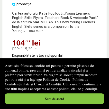
promoție
Cartea autorului Katie Foufouti „Young Learners
English Skills Flyers. Teachers Book & webcode Pack"
de la editura MACMILLAN This new Young Learners
English Skills series is a companion to the
Young
» ...mai mult
104
lei
,83
PRP:
115,20 lei
Disponibilitate: stoc indisponibil
alertă stoc
Acest site folosește cookie-uri pentru a permite plasarea de
comenzi online, precum și pentru analiza traficului și a
preferințelor vizitatorilor. Vă rugăm să alocați timpul necesar
pentru a citi și a înțelege
Politica de Cookie
,
Politica de
Confidențialitate
și
Clauze și Condiții
. Utilizarea în continuare a
site-ului implică acceptarea acestor politici, clauze și condiții.
Sunt de acord