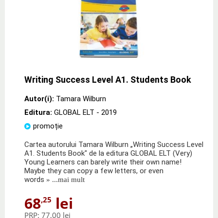
Writing Success Level A1. Students Book
Autor(i):
Tamara Wilburn
Editura:
GLOBAL ELT
- 2019
promoție
Cartea autorului Tamara Wilburn „Writing Success Level
A1. Students Book" de la editura GLOBAL ELT (Very)
Young Learners can barely write their own name!
Maybe they can copy a few letters, or even
words
» ...mai mult
68
lei
,25
PRP:
77,00 lei