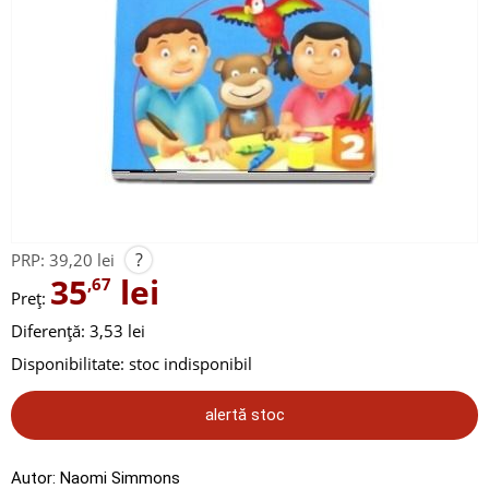
?
PRP:
39,20 lei
35
lei
,67
Preț:
Diferență: 3,53 lei
Disponibilitate:
stoc indisponibil
alertă stoc
Autor:
Naomi Simmons