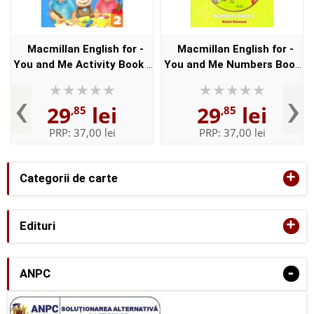
Macmillan English for -
Macmillan English for -
You and Me Activity Book -
You and Me Numbers Book
Level 2
- Level 1
‹
›
29
lei
29
lei
,85
,85
PRP:
37,00 lei
PRP:
37,00 lei
+
Categorii de carte
+
Edituri
-
ANPC