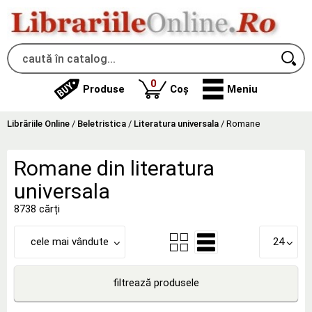
produse
0
Produse
Coș
Meniu
Librăriile Online
/
Beletristica
/
Literatura universala
/
Romane
Romane din literatura
universala
8738 cărți
cele mai vândute
24
filtrează produsele