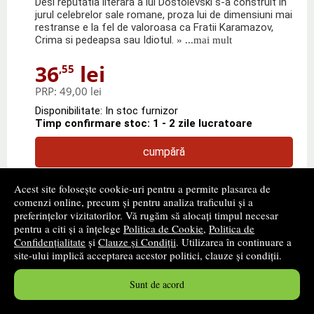
Desi reputatia literara a lui Dostoievski s-a construit in
jurul celebrelor sale romane, proza lui de dimensiuni mai
restranse e la fel de valoroasa ca Fratii Karamazov,
Crima si pedeapsa sau Idiotul.
» ...mai mult
36
lei
,55
PRP:
49,00 lei
Disponibilitate: In stoc furnizor
Timp confirmare stoc: 1 - 2 zile lucratoare
cumpără
Acest site folosește cookie-uri pentru a permite plasarea de
comenzi online, precum și pentru analiza traficului și a
preferințelor vizitatorilor. Vă rugăm să alocați timpul necesar
pentru a citi și a înțelege
Politica de Cookie
,
Politica de
Confidențialitate
și
Clauze și Condiții
. Utilizarea în continuare a
site-ului implică acceptarea acestor politici, clauze și condiții.
Sunt de acord