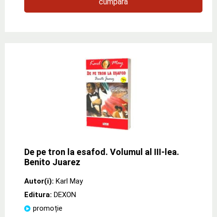
cumpără
De pe tron la esafod. Volumul al III-lea.
Benito Juarez
Autor(i):
Karl May
Editura:
DEXON
promoție