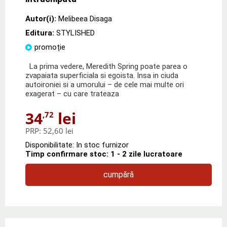
Autor(i):
Melibeea Disaga
Editura:
STYLISHED
promoție
La prima vedere, Meredith Spring poate parea o
zvapaiata superficiala si egoista. Insa in ciuda
autoironiei si a umorului – de cele mai multe ori
exagerat – cu care trateaza
34
lei
,72
PRP:
52,60 lei
Disponibilitate: In stoc furnizor
Timp confirmare stoc: 1 - 2 zile lucratoare
cumpără