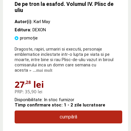
De pe tron la esafod. Volumul IV. Plisc de
uliu
Autor(i):
Karl May
Editura:
DEXON
promoție
Dragoste, rapiri, urmariri si executii, personaje
emblematice inclestate intr-o lupta pe viata si pe
moarte, intre bine si rau Plisc-de-uliu vazut in biroul
comisarului inca un domn care semana cu
acesta
» ...mai mult
27
lei
,28
PRP:
35,90 lei
Disponibilitate: In stoc furnizor
Timp confirmare stoc: 1 - 2 zile lucratoare
cumpără