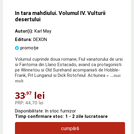
In tara mahdiului. Volumul IV. Vulturii
desertului
Autor(i):
Karl May
Editura:
DEXON
promoție
Volumul cuprinde doua romane, Fiul vanatorului de ursi
si Fantoma din Llano Estacado, avand ca protagonisti
pe Winnetou si Old Surehand acompaniati de Hobble-
Frank, Pit Lunganul si Dick Rotofeiul. Actiunea
» ...mai
mult
33
lei
,97
PRP:
44,70 lei
Disponibilitate: In stoc furnizor
Timp confirmare stoc: 1 - 2 zile lucratoare
cumpără