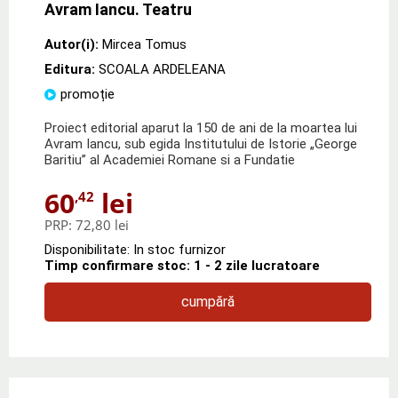
Avram Iancu. Teatru
Autor(i):
Mircea Tomus
Editura:
SCOALA ARDELEANA
promoție
Proiect editorial aparut la 150 de ani de la moartea lui
Avram Iancu, sub egida Institutului de Istorie „George
Baritiu” al Academiei Romane si a Fundatie
60
lei
,42
PRP:
72,80 lei
Disponibilitate: In stoc furnizor
Timp confirmare stoc: 1 - 2 zile lucratoare
cumpără