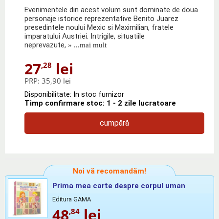
Evenimentele din acest volum sunt dominate de doua
personaje istorice reprezentative Benito Juarez
presedintele noului Mexic si Maximilian, fratele
imparatului Austriei. Intrigile, situatiile
neprevazute,
» ...mai mult
27
lei
,28
PRP:
35,90 lei
Disponibilitate: In stoc furnizor
Timp confirmare stoc: 1 - 2 zile lucratoare
cumpără
Noi vă recomandăm!
Prima mea carte despre corpul uman
Editura GAMA
48
lei
,84