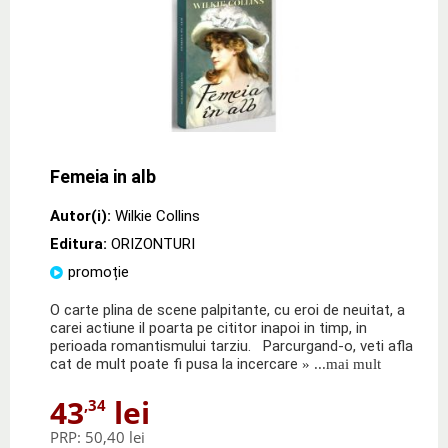
Femeia in alb
Autor(i):
Wilkie Collins
Editura:
ORIZONTURI
promoție
O carte plina de scene palpitante, cu eroi de neuitat, a
carei actiune il poarta pe cititor inapoi in timp, in
perioada romantismului tarziu. Parcurgand-o, veti afla
cat de mult poate fi pusa la incercare
» ...mai mult
43
lei
,34
PRP:
50,40 lei