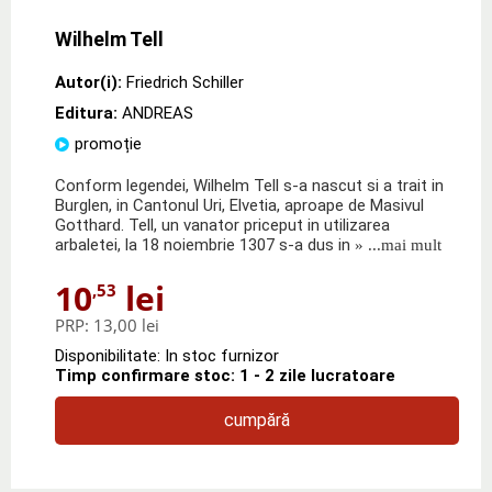
Wilhelm Tell
Autor(i):
Friedrich Schiller
Editura:
ANDREAS
promoție
Conform legendei, Wilhelm Tell s-a nascut si a trait in
Burglen, in Cantonul Uri, Elvetia, aproape de Masivul
Gotthard. Tell, un vanator priceput in utilizarea
arbaletei, la 18 noiembrie 1307 s-a dus in
» ...mai mult
10
lei
,53
PRP:
13,00 lei
Disponibilitate: In stoc furnizor
Timp confirmare stoc: 1 - 2 zile lucratoare
cumpără