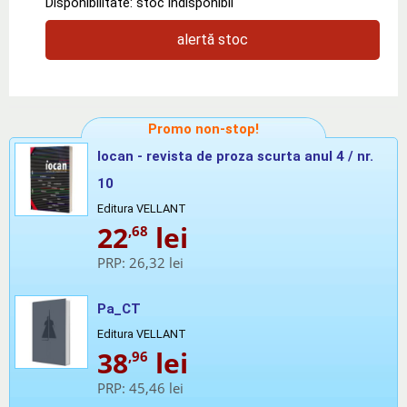
Disponibilitate: stoc indisponibil
alertă stoc
Promo non-stop!
Iocan - revista de proza scurta anul 4 / nr.
10
Editura VELLANT
22
lei
,68
PRP:
26,32 lei
Pa_CT
Editura VELLANT
38
lei
,96
PRP:
45,46 lei