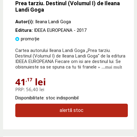
Prea tarziu. Destinul (Volumul I) de Ileana
Landi Goga
Autor(i):
Ileana Landi Goga
Editura:
IDEEA EUROPEANA
- 2017
promoție
Cartea autorului Ileana Landi Goga „Prea tarziu.
Destinul (Volumul I) de Ileana Landi Goga" de la editura
IDEEA EUROPEANA Fiecare om isi are destinul lui. Se
obisnuieste sa se spuna ca tu tii franele
» ...mai mult
41
lei
,17
PRP:
56,40 lei
Disponibilitate: stoc indisponibil
alertă stoc