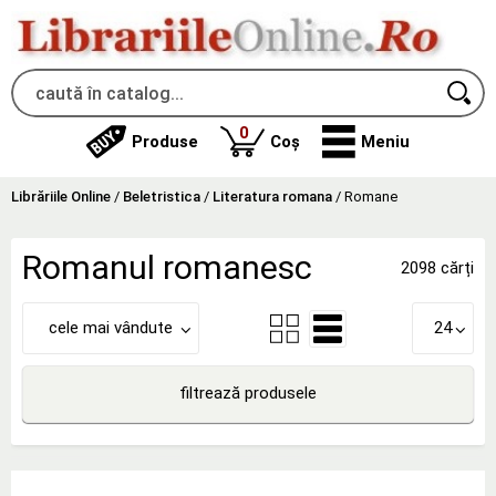
produse
0
Produse
Coș
Meniu
Librăriile Online
/
Beletristica
/
Literatura romana
/
Romane
Romanul romanesc
2098 cărți
cele mai vândute
24
filtrează produsele