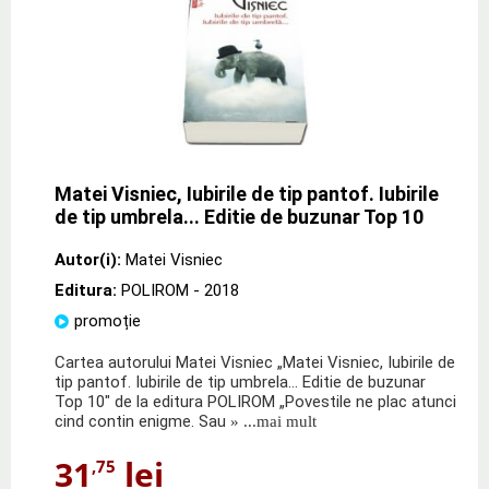
Matei Visniec, Iubirile de tip pantof. Iubirile
de tip umbrela... Editie de buzunar Top 10
Autor(i):
Matei Visniec
Editura:
POLIROM
- 2018
promoție
Cartea autorului Matei Visniec „Matei Visniec, Iubirile de
tip pantof. Iubirile de tip umbrela... Editie de buzunar
Top 10" de la editura POLIROM „Povestile ne plac atunci
cind contin enigme. Sau
» ...mai mult
31
lei
,75