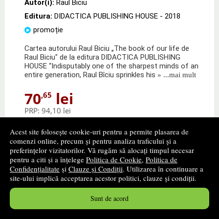
Autor(i):
Raul Biciu
Editura:
DIDACTICA PUBLISHING HOUSE
- 2018
promoție
Cartea autorului Raul Biciu „The book of our life de
Raul Biciu" de la editura DIDACTICA PUBLISHING
HOUSE “Indisputably one of the sharpest minds of an
entire generation, Raul Bîciu sprinkles his
» ...mai mult
70
lei
,65
PRP:
94,10 lei
Disponibilitate: stoc indisponibil
Acest site folosește cookie-uri pentru a permite plasarea de
comenzi online, precum și pentru analiza traficului și a
alertă stoc
preferințelor vizitatorilor. Vă rugăm să alocați timpul necesar
pentru a citi și a înțelege
Politica de Cookie
,
Politica de
Confidențialitate
și
Clauze și Condiții
. Utilizarea în continuare a
site-ului implică acceptarea acestor politici, clauze și condiții.
Sunt de acord