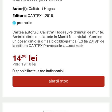
Autor(i):
Calistrat Hogas
Editura:
CARTEX
- 2018
promoție
Cartea autorului Calistrat Hogas „Pe drumuri de munte.
Amintiri dintr-o calatorie In Muntii Neamtului - Contine
un dosar critic si o fisa biobibliografica (Editia 2018)" de
la editura CARTEX Provocarile
» ...mai mult
14
lei
,90
PRP:
19,10 lei
Disponibilitate: stoc indisponibil
alertă stoc