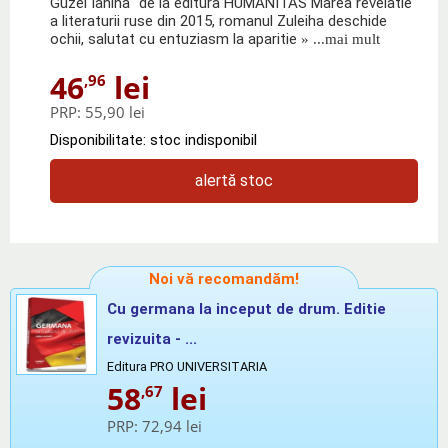
Guzel Iahina" de la editura HUMANITAS Marea revelatie
a literaturii ruse din 2015, romanul Zuleiha deschide
ochii, salutat cu entuziasm la aparitie
» ...mai mult
46
lei
,96
PRP:
55,90 lei
Disponibilitate: stoc indisponibil
alertă stoc
Noi vă recomandăm!
Cu germana la inceput de drum. Editie
revizuita - ...
Editura PRO UNIVERSITARIA
58
lei
,67
PRP:
72,94 lei