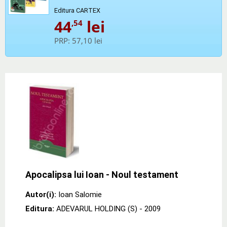
Editura CARTEX
44
lei
,54
PRP:
57,10 lei
Apocalipsa lui Ioan - Noul testament
Autor(i):
Ioan Salomie
Editura:
ADEVARUL HOLDING (S)
- 2009