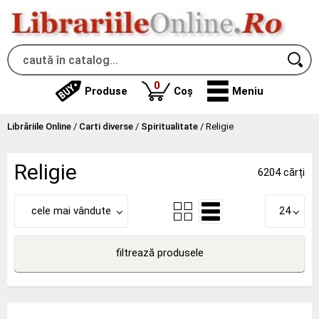
produse
0
Produse
Coș
Meniu
Librăriile Online
/
Carti diverse
/
Spiritualitate
/
Religie
Religie
6204 cărți
cele mai vândute
24
filtrează produsele