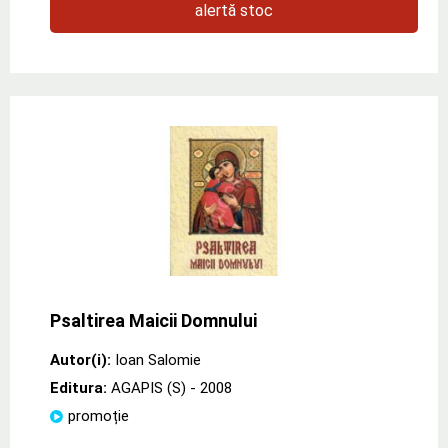
alertă stoc
Psaltirea Maicii Domnului
Autor(i):
Ioan Salomie
Editura:
AGAPIS (S)
- 2008
promoție