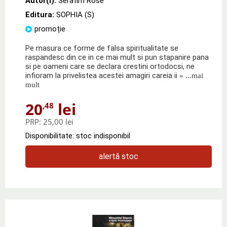
Autor(i):
Serafim Rose
Editura:
SOPHIA (S)
promoție
Pe masura ce forme de falsa spiritualitate se
raspandesc din ce in ce mai mult si pun stapanire pana
si pe oameni care se declara crestini ortodocsi, ne
infioram la privelistea acestei amagiri careia ii
» ...mai
mult
20
lei
,48
PRP:
25,00 lei
Disponibilitate: stoc indisponibil
alertă stoc