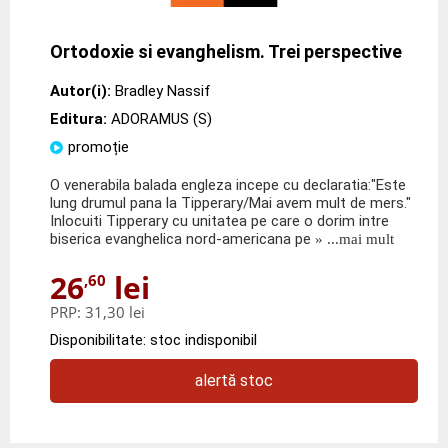
Ortodoxie si evanghelism. Trei perspective
Autor(i):
Bradley Nassif
Editura:
ADORAMUS (S)
promoție
O venerabila balada engleza incepe cu declaratia:"Este
lung drumul pana la Tipperary/Mai avem mult de mers."
Inlocuiti Tipperary cu unitatea pe care o dorim intre
biserica evanghelica nord-americana pe
» ...mai mult
26
lei
,60
PRP:
31,30 lei
Disponibilitate: stoc indisponibil
alertă stoc