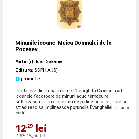
Minunile icoanei Maica Domnului de la
Poceaev
Autor(i):
Ioan Salomie
Editura:
SOPHIA (S)
promoție
Traducere din limba rusa de Gheorghita Ciocioi Toate
icoanele facatoare de minuni aduc tamaduire
sufleteasca si trupeasca nu de putine ori celor care se
straduiesc sa implineasca poruncile Evangheliei.
» ...mai
mult
12
lei
,29
PRP:
15,00 lei