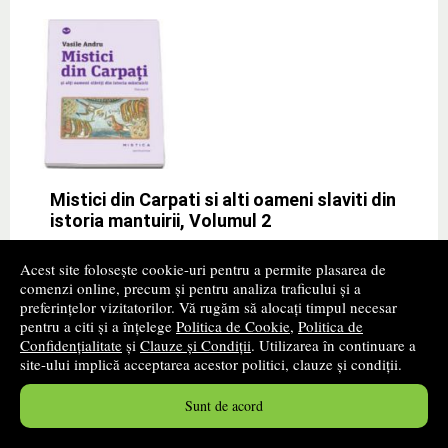
Mistici din Carpati si alti oameni slaviti din
istoria mantuirii, Volumul 2
Autor(i):
Marius Andruh
Acest site folosește cookie-uri pentru a permite plasarea de
comenzi online, precum și pentru analiza traficului și a
Editura:
MISTICA
- 2013
preferințelor vizitatorilor. Vă rugăm să alocați timpul necesar
pentru a citi și a înțelege
Politica de Cookie
,
Politica de
„Niciodata n-o sa ating nivelul spiritual pe care l-am
Confidențialitate
și
Clauze și Condiții
. Utilizarea în continuare a
avut in inchisori“, spunea un mistic proeminent de
site-ului implică acceptarea acestor politici, clauze și condiții.
la„Rugul Aprins“, care, in ani multi de temnita, prin
exercitii spirituale, a supravietuit
» ...mai mult
Sunt de acord
22
lei
,40