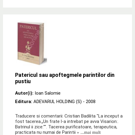
Patericul sau apoftegmele parintilor din
pustiu
Autor(i):
Ioan Salomie
Editura:
ADEVARUL HOLDING (S)
- 2008
Traducere si comentarii: Cristian Badilita "La inceput a
fost tacerea.„Un frate l-a intrebat pe avva Visarion:.
Batrinul ii zice:"". Tacerea purificatoare, terapeutica,
practicata nu numai de Parintii
» ...mai mult