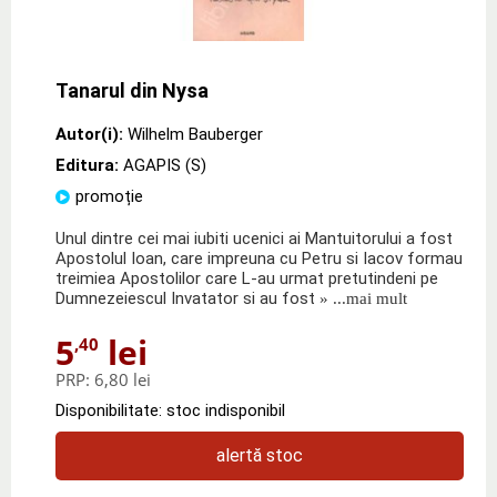
Tanarul din Nysa
Autor(i):
Wilhelm Bauberger
Editura:
AGAPIS (S)
promoție
Unul dintre cei mai iubiti ucenici ai Mantuitorului a fost
Apostolul Ioan, care impreuna cu Petru si Iacov formau
treimiea Apostolilor care L-au urmat pretutindeni pe
Dumnezeiescul Invatator si au fost
» ...mai mult
5
lei
,40
PRP:
6,80 lei
Disponibilitate: stoc indisponibil
alertă stoc