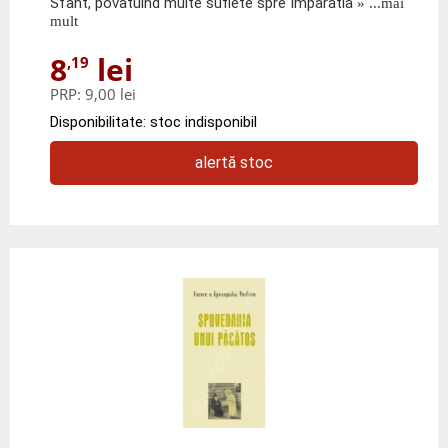
Sfant, povatuind multe suflete spre Imparatia
» ...mai
mult
8
lei
,19
PRP:
9,00 lei
Disponibilitate: stoc indisponibil
alertă stoc