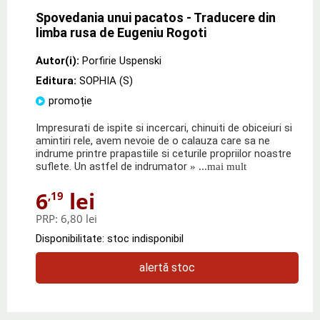
Spovedania unui pacatos - Traducere din
limba rusa de Eugeniu Rogoti
Autor(i):
Porfirie Uspenski
Editura:
SOPHIA (S)
promoție
Impresurati de ispite si incercari, chinuiti de obiceiuri si
amintiri rele, avem nevoie de o calauza care sa ne
indrume printre prapastiile si ceturile propriilor noastre
suflete. Un astfel de indrumator
» ...mai mult
6
lei
,19
PRP:
6,80 lei
Disponibilitate: stoc indisponibil
alertă stoc