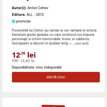
Autor(i):
Anton Cehov
Editura:
ALL
- 2012
promoție
Povestirile lui Cehov au ramas si vor ramane in istoria
literaturii gratie geniului cu care scriitorul rus impune
personaje si istorii memorabile. Ironic si calduros,
nestapanit si discret in acelasi timp,
» ...mai mult
12
lei
,26
PRP:
16,80 lei
Disponibilitate: stoc indisponibil
alertă stoc