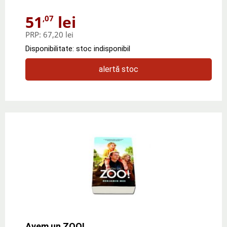
51
lei
,07
PRP:
67,20 lei
Disponibilitate: stoc indisponibil
alertă stoc
Avem un ZOO!