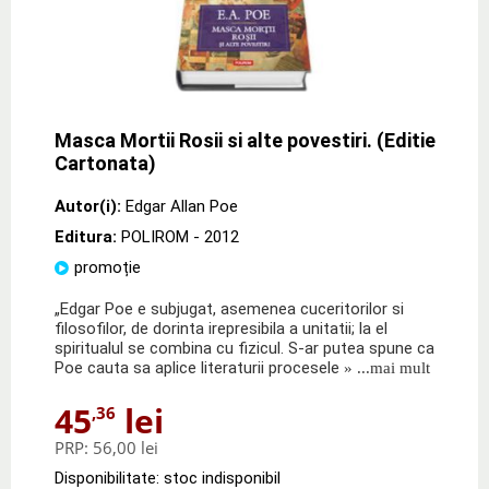
Masca Mortii Rosii si alte povestiri. (Editie
Cartonata)
Autor(i):
Edgar Allan Poe
Editura:
POLIROM
- 2012
promoție
„Edgar Poe e subjugat, asemenea cuceritorilor si
filosofilor, de dorinta irepresibila a unitatii; la el
spiritualul se combina cu fizicul. S-ar putea spune ca
Poe cauta sa aplice literaturii procesele
» ...mai mult
45
lei
,36
PRP:
56,00 lei
Disponibilitate: stoc indisponibil