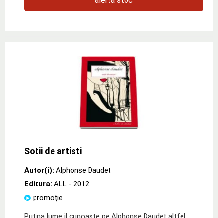
alertă stoc
Sotii de artisti
Autor(i):
Alphonse Daudet
Editura:
ALL
- 2012
promoție
Putina lume il cunoaste pe Alphonse Daudet altfel