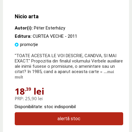
Nicio arta
Autor(i):
Péter Esterházy
Editura:
CURTEA VECHE
- 2011
promoție
"TOATE ACESTEA LE VOI DESCRIE, CANDVA, SI MAI
EXACT." Propozitia din finalul volumului Verbele auxiliare
ale inimii fusese o promisiune, o amenintare sau un
citat? In 1985, cand a aparut aceasta carte
» ...mai
mult
18
lei
,39
PRP:
25,90 lei
Disponibilitate: stoc indisponibil
alertă stoc