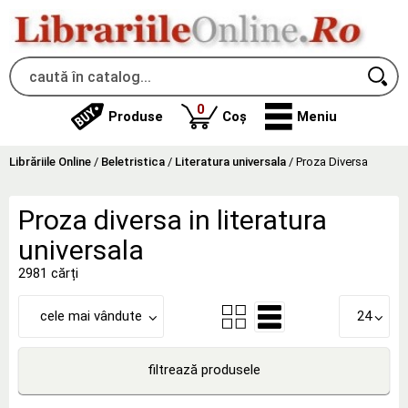
produse
0
Produse
Coș
Meniu
Librăriile Online
/
Beletristica
/
Literatura universala
/
Proza Diversa
Proza diversa in literatura
universala
2981 cărți
cele mai vândute
24
filtrează produsele