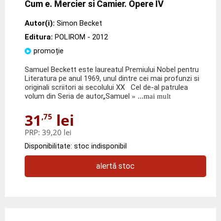
Cum e. Mercier si Camier. Opere IV
Autor(i):
Simon Becket
Editura:
POLIROM
- 2012
promoție
Samuel Beckett este laureatul Premiului Nobel pentru
Literatura pe anul 1969, unul dintre cei mai profunzi si
originali scriitori ai secolului XX Cel de-al patrulea
volum din Seria de autor„Samuel
» ...mai mult
31
lei
,75
PRP:
39,20 lei
Disponibilitate: stoc indisponibil
alertă stoc