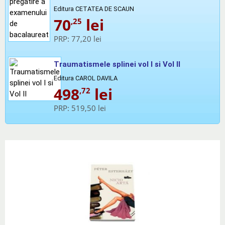
Editura CETATEA DE SCAUN
70
lei
,25
PRP:
77,20 lei
Traumatismele splinei vol I si Vol II
Editura CAROL DAVILA
498
lei
,72
PRP:
519,50 lei