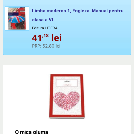
Limba moderna 1, Engleza. Manual pentru
clasa a VI...
Editura LITERA
41
lei
,18
PRP:
52,80 lei
O mica gluma