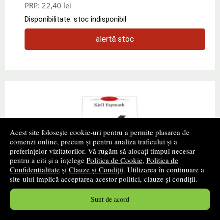
PRP:
22,40 lei
Disponibilitate: stoc indisponibil
alertă stoc
Acest site folosește cookie-uri pentru a permite plasarea de
comenzi online, precum și pentru analiza traficului și a
preferințelor vizitatorilor. Vă rugăm să alocați timpul necesar
pentru a citi și a înțelege
Politica de Cookie
,
Politica de
Confidențialitate
și
Clauze și Condiții
. Utilizarea în continuare a
site-ului implică acceptarea acestor politici, clauze și condiții.
Bela Bartok contra celui de-al Treilea Reich
Sunt de acord
Autor(i):
Kjell Espmark