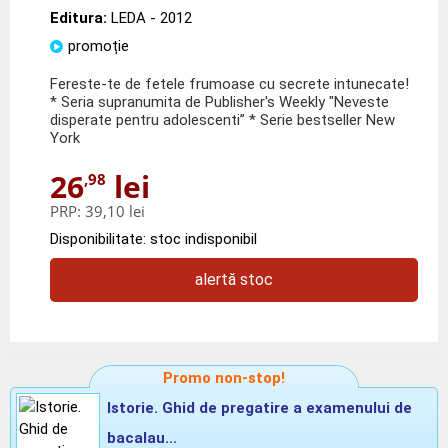
Editura:
LEDA
- 2012
promoție
Fereste-te de fetele frumoase cu secrete intunecate!
* Seria supranumita de Publisher's Weekly "Neveste
disperate pentru adolescenti” * Serie bestseller New
York
26
lei
,98
PRP:
39,10 lei
Disponibilitate: stoc indisponibil
alertă stoc
Promo non-stop!
Istorie. Ghid de pregatire a examenului de
bacalau...