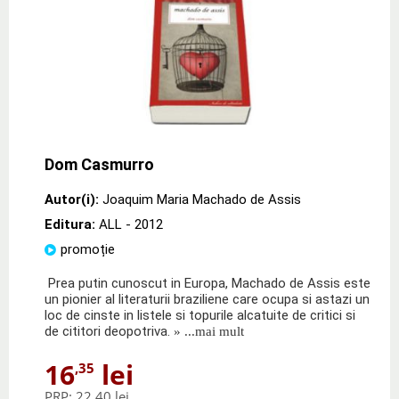
Dom Casmurro
Autor(i):
Joaquim Maria Machado de Assis
Editura:
ALL
- 2012
promoție
Prea putin cunoscut in Europa, Machado de Assis este
un pionier al literaturii braziliene care ocupa si astazi un
loc de cinste in listele si topurile alcatuite de critici si
de cititori deopotriva.
» ...mai mult
16
lei
,35
PRP:
22,40 lei