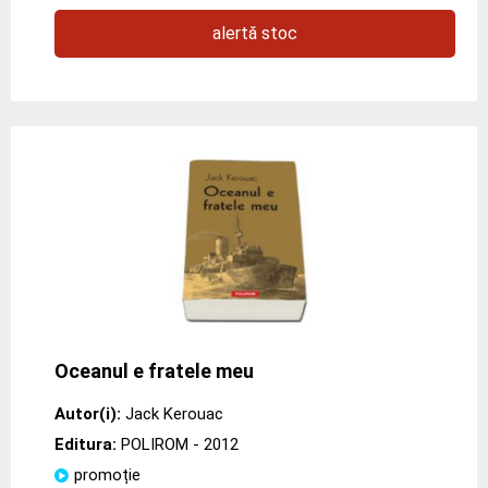
alertă stoc
Oceanul e fratele meu
Autor(i):
Jack Kerouac
Editura:
POLIROM
- 2012
promoție