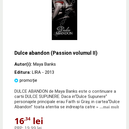
Dulce abandon (Passion volumul II)
Autor(i):
Maya Banks
Editura:
LIRA
- 2013
promoție
DULCE ABANDON de Maya Banks este o continuare a
cartii DULCE SUPUNERE. Daca in“Dulce Supunere”
personajele principale erau Faith si Gray, in cartea“Dulce
Abandon” toata atentia se indreapta catre
» ...mai mult
16
lei
,34
PRP:
19,99 lei