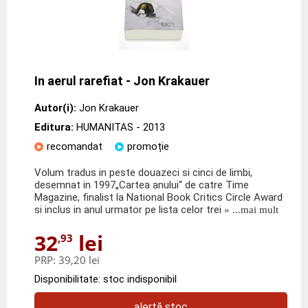
In aerul rarefiat - Jon Krakauer
Autor(i):
Jon Krakauer
Editura:
HUMANITAS
- 2013
recomandat
promoție
Volum tradus in peste douazeci si cinci de limbi,
desemnat in 1997„Cartea anului“ de catre Time
Magazine, finalist la National Book Critics Circle Award
si inclus in anul urmator pe lista celor trei
» ...mai mult
32
lei
,93
PRP:
39,20 lei
Disponibilitate: stoc indisponibil
alertă stoc