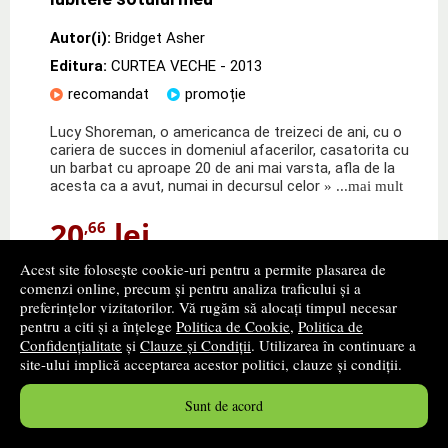
Autor(i):
Bridget Asher
Editura:
CURTEA VECHE
- 2013
recomandat
promoție
Lucy Shoreman, o americanca de treizeci de ani, cu o
cariera de succes in domeniul afacerilor, casatorita cu
un barbat cu aproape 20 de ani mai varsta, afla de la
acesta ca a avut, numai in decursul celor
» ...mai mult
20
lei
,66
PRP:
29,10 lei
Acest site folosește cookie-uri pentru a permite plasarea de
Disponibilitate: stoc indisponibil
comenzi online, precum și pentru analiza traficului și a
preferințelor vizitatorilor. Vă rugăm să alocați timpul necesar
pentru a citi și a înțelege
Politica de Cookie
,
Politica de
alertă stoc
Confidențialitate
și
Clauze și Condiții
. Utilizarea în continuare a
site-ului implică acceptarea acestor politici, clauze și condiții.
Sunt de acord