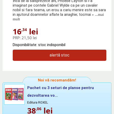
Inca de la saisprezece ani, Phoebe Layton si l-a
imaginat pe contele Gabriel Wylde ca pe un cavaler
nobil si fara teama, un erou a cariu menire este sa sara
in ajutorul doamnelor aflate la anaghie; tocmai
» ...mai
mult
16
lei
,34
PRP:
21,50 lei
Disponibilitate: stoc indisponibil
alertă stoc
Noi vă recomandăm!
Pachet cu 3 seturi de planse pentru
dezvoltarea vo...
Editura ROXEL
38
lei
,06