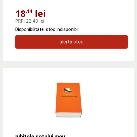
18
lei
,14
PRP:
22,40 lei
Disponibilitate: stoc indisponibil
alertă stoc
Iubitele sotului meu