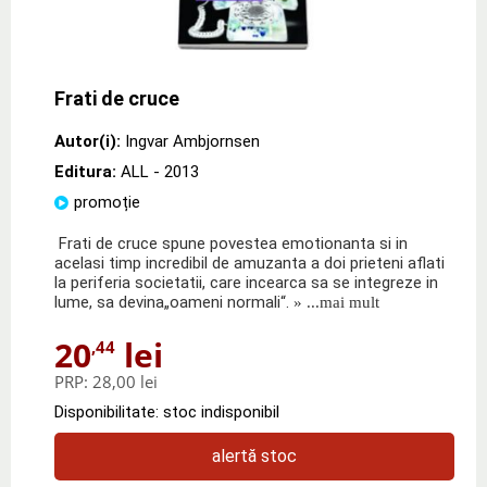
Frati de cruce
Autor(i):
Ingvar Ambjornsen
Editura:
ALL
- 2013
promoție
Frati de cruce spune povestea emotionanta si in
acelasi timp incredibil de amuzanta a doi prieteni aflati
la periferia societatii, care incearca sa se integreze in
lume, sa devina„oameni normali“.
» ...mai mult
20
lei
,44
PRP:
28,00 lei
Disponibilitate: stoc indisponibil
alertă stoc