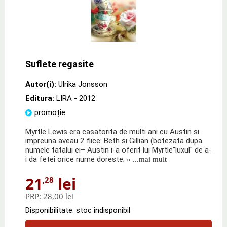
Suflete regasite
Autor(i):
Ulrika Jonsson
Editura:
LIRA
- 2012
promoție
Myrtle Lewis era casatorita de multi ani cu Austin si
impreuna aveau 2 fiice: Beth si Gillian (botezata dupa
numele tatalui ei– Austin i-a oferit lui Myrtle"luxul" de a-
i da fetei orice nume doreste;
» ...mai mult
21
lei
,28
PRP:
28,00 lei
Disponibilitate: stoc indisponibil