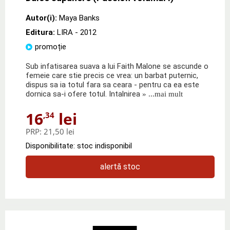
Autor(i):
Maya Banks
Editura:
LIRA
- 2012
promoție
Sub infatisarea suava a lui Faith Malone se ascunde o
femeie care stie precis ce vrea: un barbat puternic,
dispus sa ia totul fara sa ceara - pentru ca ea este
dornica sa-i ofere totul. Intalnirea
» ...mai mult
16
lei
,34
PRP:
21,50 lei
Disponibilitate: stoc indisponibil
alertă stoc