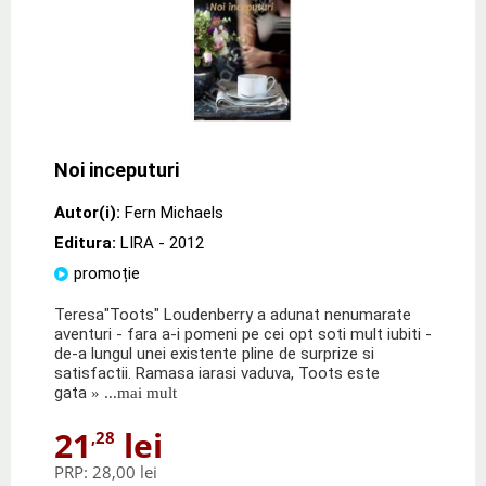
Noi inceputuri
Autor(i):
Fern Michaels
Editura:
LIRA
- 2012
promoție
Teresa"Toots" Loudenberry a adunat nenumarate
aventuri - fara a-i pomeni pe cei opt soti mult iubiti -
de-a lungul unei existente pline de surprize si
satisfactii. Ramasa iarasi vaduva, Toots este
gata
» ...mai mult
21
lei
,28
PRP:
28,00 lei