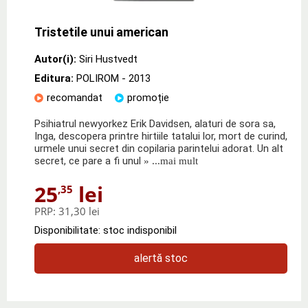
Tristetile unui american
Autor(i):
Siri Hustvedt
Editura:
POLIROM
- 2013
recomandat
promoție
Psihiatrul newyorkez Erik Davidsen, alaturi de sora sa,
Inga, descopera printre hirtiile tatalui lor, mort de curind,
urmele unui secret din copilaria parintelui adorat. Un alt
secret, ce pare a fi unul
» ...mai mult
25
lei
,35
PRP:
31,30 lei
Disponibilitate: stoc indisponibil
alertă stoc