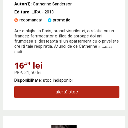
Autor(i):
Catherine Sanderson
Editura:
LIRA
- 2013
recomandat
promoție
Are o slujba la Paris, orasul visurilor ei, o relatie cu un
francez ferrmecator o fiica de aproape doi ani
frumoasa si desteapta si un apartament cu o priveliste
cre iti taie respiratia. Atunci de ce Catherine
» ...mai
mult
16
lei
,34
PRP:
21,50 lei
Disponibilitate: stoc indisponibil
alertă stoc