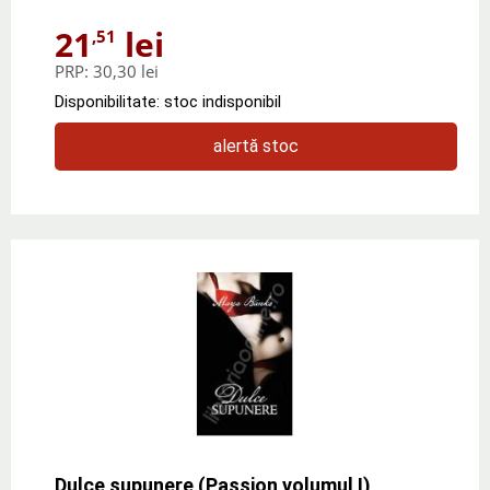
21
lei
,51
PRP:
30,30 lei
Disponibilitate: stoc indisponibil
alertă stoc
Dulce supunere (Passion volumul I)