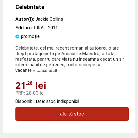
Celebritate
Autor(i):
Jackie Collins
Editura:
LIRA
- 2011
promoție
Celebritate, cel mai recent roman al autoarei, o are
drept protagonista pe Annabelle Maestro, o fata
rasfatata, pentru care viata nu inseamna decat un sir
interminabil de petreceri, rochii scumpe si
vacante
» ...mai mult
21
lei
,28
PRP:
28,00 lei
Disponibilitate: stoc indisponibil
alertă stoc