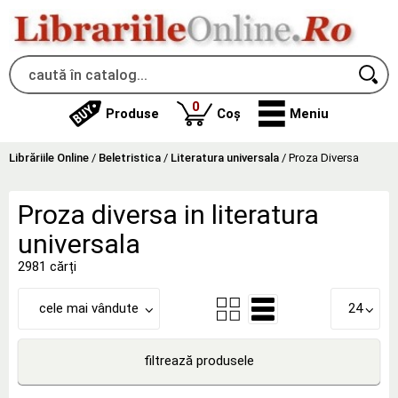
produse
0
Produse
Coș
Meniu
Librăriile Online
/
Beletristica
/
Literatura universala
/
Proza Diversa
Proza diversa in literatura
universala
2981 cărți
cele mai vândute
24
filtrează produsele