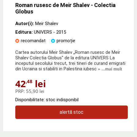
Roman rusesc de Meir Shalev - Colectia
Globus
Autor(i):
Meir Shalev
Editura:
UNIVERS
- 2015
recomandat
promoție
Cartea autorului Meir Shalev „Roman rusesc de Meir
Shalev Colectia Globus" de la editura UNIVERS La
inceputul secolului trecut, trei tineri de curand emigrati
din Ucraina si stabiliti in Palestina iubesc
» ...mai mult
42
lei
,48
PRP:
55,90 lei
Disponibilitate: stoc indisponibil
alertă stoc