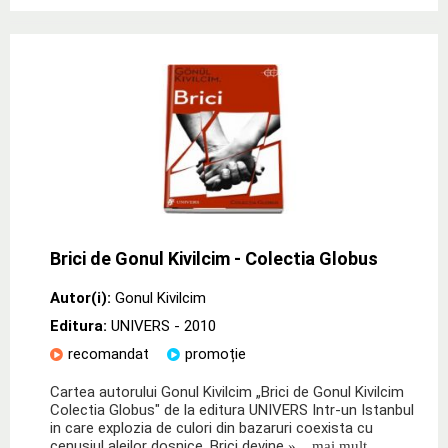
Brici de Gonul Kivilcim - Colectia Globus
Autor(i):
Gonul Kivilcim
Editura:
UNIVERS
- 2010
recomandat
promoție
Cartea autorului Gonul Kivilcim „Brici de Gonul Kivilcim
Colectia Globus" de la editura UNIVERS Intr-un Istanbul
in care explozia de culori din bazaruri coexista cu
cenusiul aleilor dosnice, Brici devine
» ...mai mult