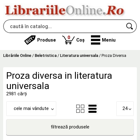
produse
0
Produse
Coș
Meniu
Librăriile Online
/
Beletristica
/
Literatura universala
/
Proza Diversa
Proza diversa in literatura
universala
2981 cărți
cele mai vândute
24
filtrează produsele