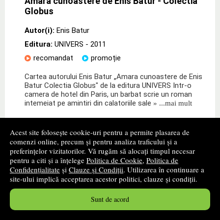
Amara cunoastere de Enis Batur - Colectia
Globus
Autor(i):
Enis Batur
Editura:
UNIVERS
- 2011
recomandat
promoție
Cartea autorului Enis Batur „Amara cunoastere de Enis
Batur Colectia Globus" de la editura UNIVERS Intr-o
camera de hotel din Paris, un barbat scrie un roman
intemeiat pe amintiri din calatoriile sale
» ...mai mult
12
lei
,84
Acest site folosește cookie-uri pentru a permite plasarea de
PRP:
16,90 lei
comenzi online, precum și pentru analiza traficului și a
preferințelor vizitatorilor. Vă rugăm să alocați timpul necesar
Disponibilitate: stoc indisponibil
pentru a citi și a înțelege
Politica de Cookie
,
Politica de
Confidențialitate
și
Clauze și Condiții
. Utilizarea în continuare a
alertă stoc
site-ului implică acceptarea acestor politici, clauze și condiții.
Sunt de acord