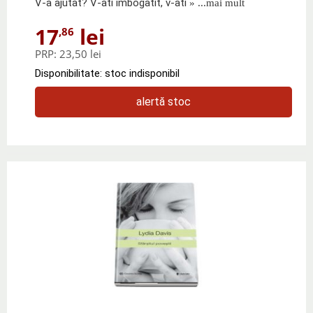
V-a ajutat? V-ati imbogatit, v-ati
» ...mai mult
17
lei
,86
PRP:
23,50 lei
Disponibilitate: stoc indisponibil
alertă stoc