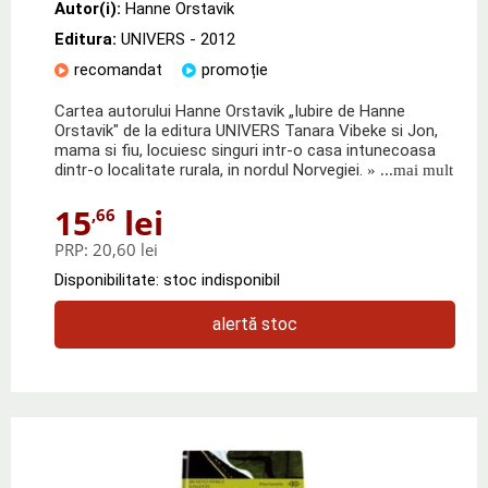
Autor(i):
Hanne Orstavik
Editura:
UNIVERS
- 2012
recomandat
promoție
Cartea autorului Hanne Orstavik „Iubire de Hanne
Orstavik" de la editura UNIVERS Tanara Vibeke si Jon,
mama si fiu, locuiesc singuri intr-o casa intunecoasa
dintr-o localitate rurala, in nordul Norvegiei.
» ...mai mult
15
lei
,66
PRP:
20,60 lei
Disponibilitate: stoc indisponibil
alertă stoc