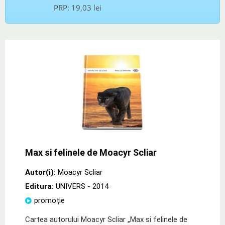
PRP:
19,03 lei
Max si felinele de Moacyr Scliar
Autor(i):
Moacyr Scliar
Editura:
UNIVERS
- 2014
promoție
Cartea autorului Moacyr Scliar „Max si felinele de