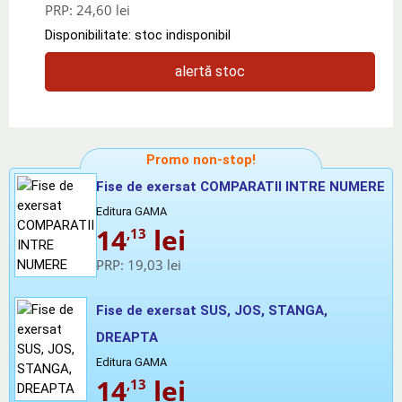
PRP:
24,60 lei
Disponibilitate: stoc indisponibil
alertă stoc
Promo non-stop!
Fise de exersat COMPARATII INTRE NUMERE
Editura GAMA
14
lei
,13
PRP:
19,03 lei
Fise de exersat SUS, JOS, STANGA,
DREAPTA
Editura GAMA
14
lei
,13