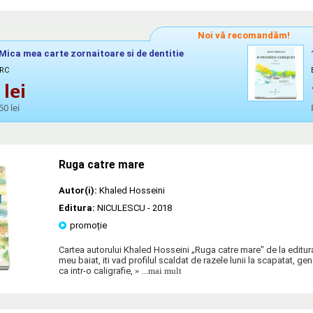
Noi vă recomandăm!
 Mica mea carte zornaitoare si de dentitie
ARC
lei
50 lei
Ruga catre mare
Autor(i):
Khaled Hosseini
Editura:
NICULESCU
- 2018
promoție
Cartea autorului Khaled Hosseini „Ruga catre mare" de la edi
meu baiat, iti vad profilul scaldat de razele lunii la scapatat, gen
ca intr-o caligrafie,
» ...mai mult