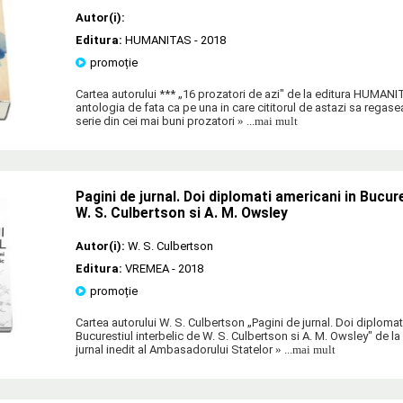
Autor(i):
Editura:
HUMANITAS
- 2018
promoție
Cartea autorului *** „16 prozatori de azi" de la editura HUMAN
antologia de fata ca pe una in care cititorul de astazi sa regasea
serie din cei mai buni prozatori
» ...mai mult
Pagini de jurnal. Doi diplomati americani in Bucure
W. S. Culbertson si A. M. Owsley
Autor(i):
W. S. Culbertson
Editura:
VREMEA
- 2018
promoție
Cartea autorului W. S. Culbertson „Pagini de jurnal. Doi diplomat
Bucurestiul interbelic de W. S. Culbertson si A. M. Owsley" de 
jurnal inedit al Ambasadorului Statelor
» ...mai mult