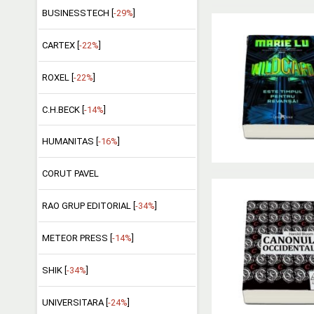
BUSINESSTECH [
-29%
]
CARTEX [
-22%
]
ROXEL [
-22%
]
C.H.BECK [
-14%
]
HUMANITAS [
-16%
]
CORUT PAVEL
RAO GRUP EDITORIAL [
-34%
]
METEOR PRESS [
-14%
]
SHIK [
-34%
]
UNIVERSITARA [
-24%
]