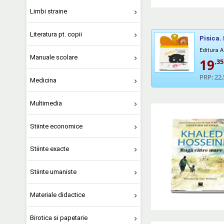
Limbi straine
Literatura pt. copii
Pisica.
Editura 
Manuale scolare
19
,35
PRP:
22,
Medicina
Multimedia
Stiinte economice
Stiinte exacte
Stiinte umaniste
Materiale didactice
Birotica si papetarie