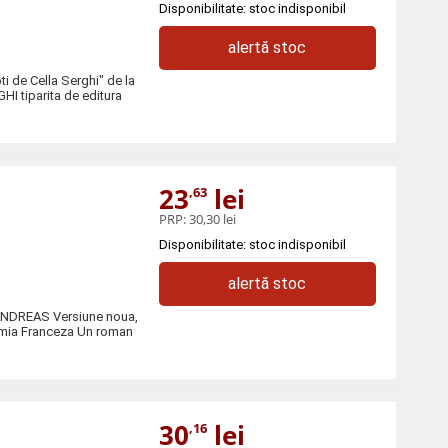
Disponibilitate: stoc indisponibil
alertă stoc
ti de Cella Serghi" de la
 tiparita de editura
23
lei
,63
PRP:
30,30 lei
Disponibilitate: stoc indisponibil
alertă stoc
a ANDREAS Versiune noua,
emia Franceza Un roman
30
lei
,16