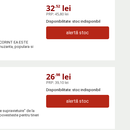
32
lei
,52
PRP:
45,80 lei
Disponibilitate: stoc indisponibil
alertă stoc
ra CORINT EA ESTE
amuzanta, populara si
26
lei
,98
PRP:
39,10 lei
Disponibilitate: stoc indisponibil
alertă stoc
 supravietuire" de la
povesteste pentru tineri