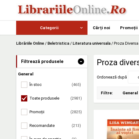
Categorii
Cărți noi
Promoții
Librăriile Online
/
Beletristica
/
Literatura universala
/
Proza Diversa
-
Proza divers
Filtrează produsele
General
Ordonează după
În stoc
(465)
Filtre:
General
Toate produsele
(2981)
Promoții
(2825)
Recomandate
(213)