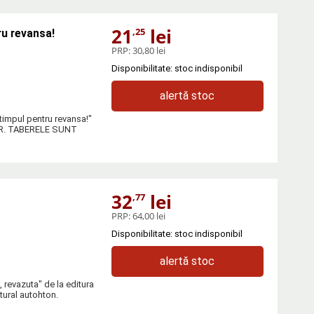
21
lei
,25
ru revansa!
PRP:
30,80 lei
Disponibilitate: stoc indisponibil
alertă stoc
 timpul pentru revansa!"
AR. TABERELE SUNT
32
lei
,77
PRP:
64,00 lei
Disponibilitate: stoc indisponibil
alertă stoc
, revazuta" de la editura
tural autohton.