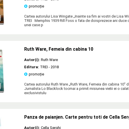
promoție
Cartea autorului Lisa Wingate „Inainte sa fim ai vostri de Lisa W
TREI Memphis 1939 Rill Foss o fata de doisprezece ani duce o v
unei case p
Ruth Ware, Femeia din cabina 10
Autor(i):
Ruth Ware
Editura:
TREI
- 2018
promoție
Cartea autorului Ruth Ware „Ruth Ware, Femeia din cabina 10" d
Jurnalista Lo Blacklock tocmai a primit misiunea vietii ei o cala
exclusivistulu
Panza de paianjen. Carte pentru toti de Cella Ser
Autor(i):
Cella Serghi