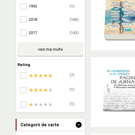
1992
(1)
2018
(166)
2017
(143)
vezi mai multe
Rating
(7)
(1)
(1)
-
Categorii de carte