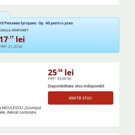
10 Pensees lyriques. Op. 40 pentru pian
Editura GRAFOART
17
lei
,17
PRP:
21,20 lei
25
lei
,54
PRP:
33,60 lei
Disponibilitate: stoc indisponibil
alertă stoc
tura NICULESCU „Scumpul
ele, delicat conturate,