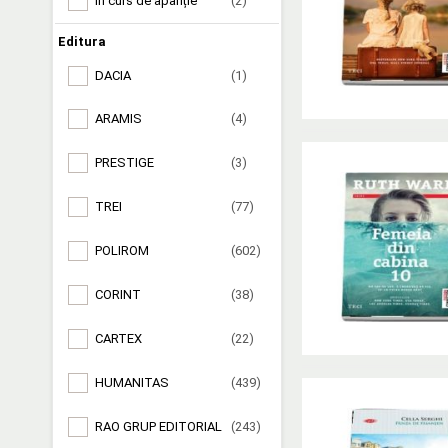
În curs de apariție
(2)
Editura
DACIA
(1)
ARAMIS
(4)
PRESTIGE
(3)
TREI
(77)
POLIROM
(602)
CORINT
(38)
CARTEX
(22)
HUMANITAS
(439)
RAO GRUP EDITORIAL
(243)