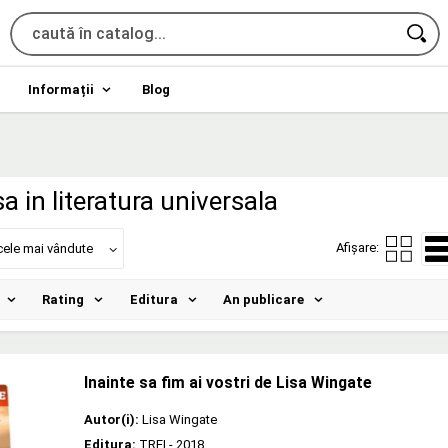
Informații
Blog
a in literatura universala
Afișare:
cele mai vândute
Rating
Editura
An publicare
Inainte sa fim ai vostri de Lisa Wingate
Autor(i):
Lisa Wingate
Editura:
TREI
- 2018