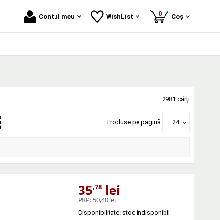
produse
0
Contul meu
WishList
Coș
2981 cărți
Produse pe pagină
24
35
lei
,78
PRP:
50,40 lei
Disponibilitate: stoc indisponibil