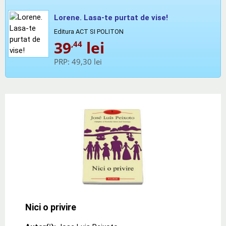
Lorene. Lasa-te purtat de vise!
Editura ACT SI POLITON
39
lei
,44
PRP:
49,30 lei
Nici o privire