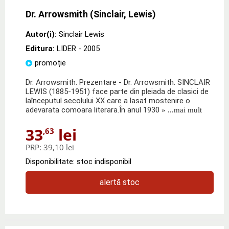
Dr. Arrowsmith (Sinclair, Lewis)
Autor(i):
Sinclair Lewis
Editura:
LIDER
- 2005
promoție
Dr. Arrowsmith. Prezentare - Dr. Arrowsmith. SINCLAIR
LEWIS (1885-1951) face parte din pleiada de clasici de
laînceputul secolului XX care a lasat mostenire o
adevarata comoara literara.În anul 1930
» ...mai mult
33
lei
,63
PRP:
39,10 lei
Disponibilitate: stoc indisponibil
alertă stoc