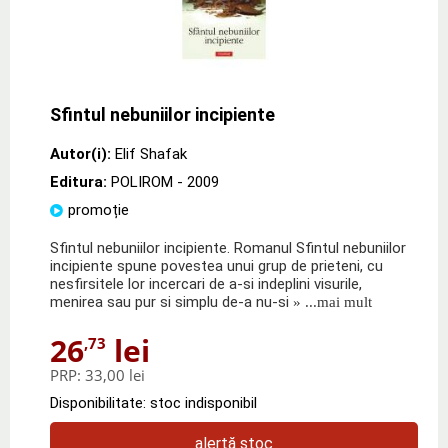
Sfintul nebuniilor incipiente
Autor(i):
Elif Shafak
Editura:
POLIROM
- 2009
promoție
Sfintul nebuniilor incipiente. Romanul Sfintul nebuniilor
incipiente spune povestea unui grup de prieteni, cu
nesfirsitele lor incercari de a-si indeplini visurile,
menirea sau pur si simplu de-a nu-si
» ...mai mult
26
lei
,73
PRP:
33,00 lei
Disponibilitate: stoc indisponibil
alertă stoc