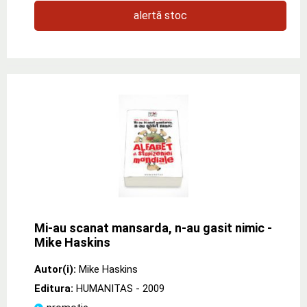
alertă stoc
Mi-au scanat mansarda, n-au gasit nimic -
Mike Haskins
Autor(i):
Mike Haskins
Editura:
HUMANITAS
- 2009