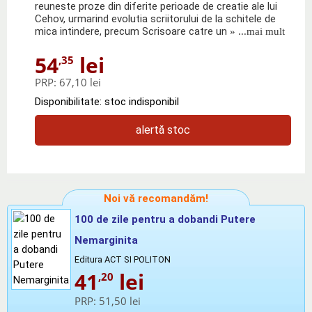
reuneste proze din diferite perioade de creatie ale lui
Cehov, urmarind evolutia scriitorului de la schitele de
mica intindere, precum Scrisoare catre un
» ...mai mult
54
lei
,35
PRP:
67,10 lei
Disponibilitate: stoc indisponibil
alertă stoc
Noi vă recomandăm!
100 de zile pentru a dobandi Putere
Nemarginita
Editura ACT SI POLITON
41
lei
,20
PRP:
51,50 lei