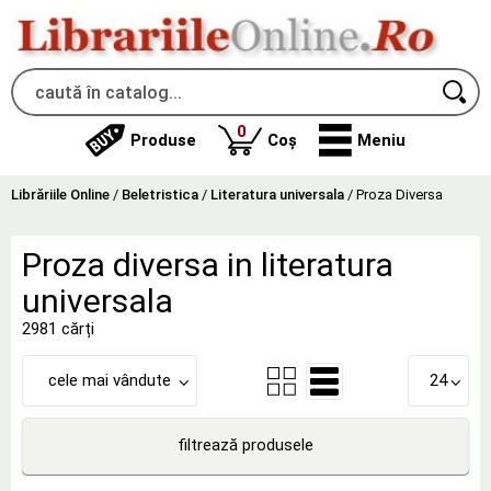
produse
0
Produse
Coș
Meniu
Librăriile Online
/
Beletristica
/
Literatura universala
/
Proza Diversa
Proza diversa in literatura
universala
2981 cărți
cele mai vândute
24
filtrează produsele