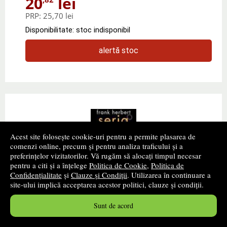
20
lei
PRP:
25,70 lei
Disponibilitate: stoc indisponibil
alertă stoc
Acest site folosește cookie-uri pentru a permite plasarea de
comenzi online, precum și pentru analiza traficului și a
preferințelor vizitatorilor. Vă rugăm să alocați timpul necesar
pentru a citi și a înțelege
Politica de Cookie
,
Politica de
Confidențialitate
și
Clauze și Condiții
. Utilizarea în continuare a
site-ului implică acceptarea acestor politici, clauze și condiții.
Sunt de acord
Dune