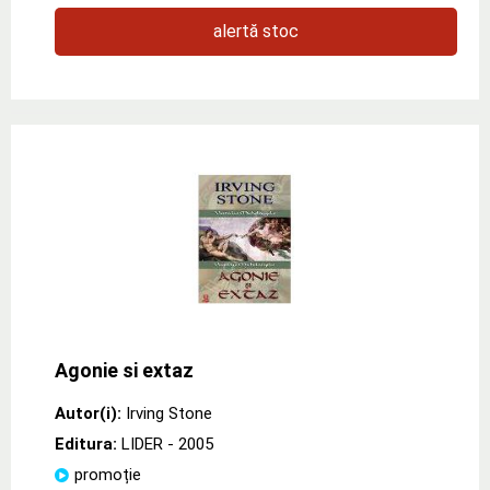
alertă stoc
Agonie si extaz
Autor(i):
Irving Stone
Editura:
LIDER
- 2005
promoție