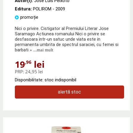
Autor(i):
Jose Luis Peixoto
Editura:
POLIROM
- 2009
promoție
Nici o privire. Cistigator al Premiului Literar Jose
Saramago Actiunea romanului Nici o privire se
desfasoara intr-un satuc unde viata este in
permanenta umbrita de spectrul saraciei, cu femei si
barbati
» ...mai mult
19
lei
,96
PRP:
24,95 lei
Disponibilitate: stoc indisponibil
alertă stoc