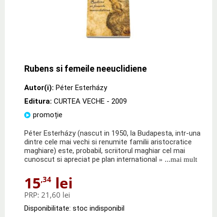
Rubens si femeile neeuclidiene
Autor(i):
Péter Esterházy
Editura:
CURTEA VECHE
- 2009
promoție
Péter Esterházy (nascut in 1950, la Budapesta, intr-una
dintre cele mai vechi si renumite familii aristocratice
maghiare) este, probabil, scriitorul maghiar cel mai
cunoscut si apreciat pe plan international
» ...mai mult
15
lei
,34
PRP:
21,60 lei
Disponibilitate: stoc indisponibil