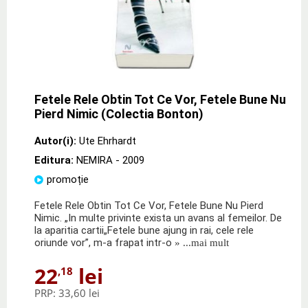
Fetele Rele Obtin Tot Ce Vor, Fetele Bune Nu
Pierd Nimic (Colectia Bonton)
Autor(i):
Ute Ehrhardt
Editura:
NEMIRA
- 2009
promoție
Fetele Rele Obtin Tot Ce Vor, Fetele Bune Nu Pierd
Nimic. „In multe privinte exista un avans al femeilor. De
la aparitia cartii„Fetele bune ajung in rai, cele rele
oriunde vor”, m-a frapat intr-o
» ...mai mult
22
lei
,18
PRP:
33,60 lei