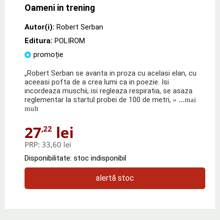
Oameni in trening
Autor(i):
Robert Serban
Editura:
POLIROM
promoție
„Robert Serban se avanta in proza cu acelasi elan, cu
aceeasi pofta de a crea lumi ca in poezie. Isi
incordeaza muschii, isi regleaza respiratia, se asaza
reglementar la startul probei de 100 de metri,
» ...mai
mult
27
lei
,22
PRP:
33,60 lei
Disponibilitate: stoc indisponibil
alertă stoc