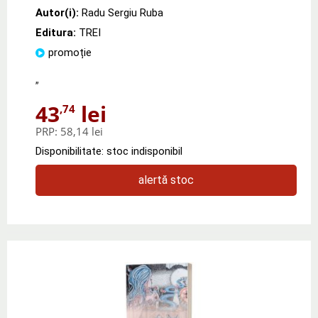
Autor(i):
Radu Sergiu Ruba
Editura:
TREI
promoție
„
43
lei
,74
PRP:
58,14 lei
Disponibilitate: stoc indisponibil
alertă stoc