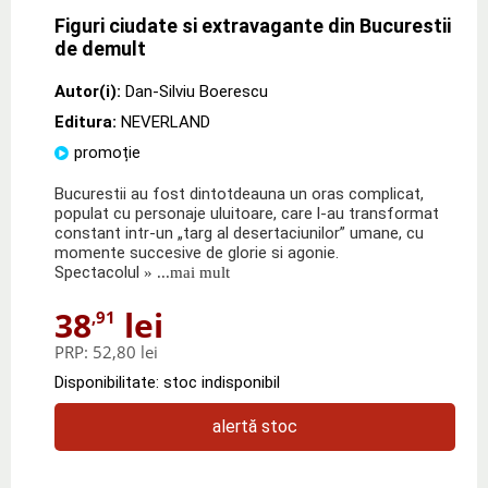
Figuri ciudate si extravagante din Bucurestii
de demult
Autor(i):
Dan-Silviu Boerescu
Editura:
NEVERLAND
promoție
Bucurestii au fost dintotdeauna un oras complicat,
populat cu personaje uluitoare, care l-au transformat
constant intr-un „targ al desertaciunilor” umane, cu
momente succesive de glorie si agonie.
Spectacolul
» ...mai mult
38
lei
,91
PRP:
52,80 lei
Disponibilitate: stoc indisponibil
alertă stoc