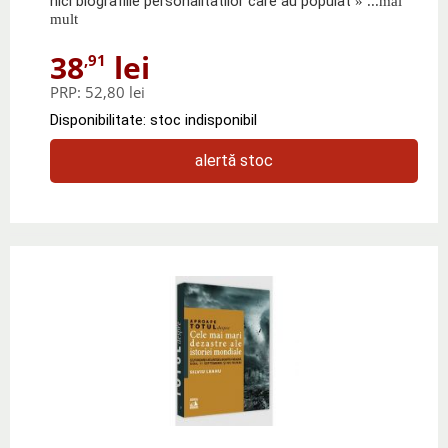
nici biografiile personalitatilor care au populat
» ...mai
mult
38
lei
,91
PRP:
52,80 lei
Disponibilitate: stoc indisponibil
alertă stoc