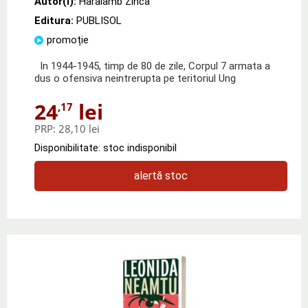
Autor(i):
Haralamb Zinca
Editura:
PUBLISOL
promoție
In 1944-1945, timp de 80 de zile, Corpul 7 armata a
dus o ofensiva neintrerupta pe teritoriul Ung
24
lei
,17
PRP:
28,10 lei
Disponibilitate: stoc indisponibil
alertă stoc