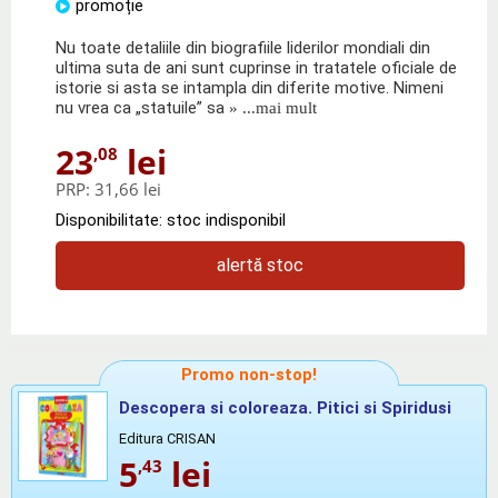
promoție
Nu toate detaliile din biografiile liderilor mondiali din
ultima suta de ani sunt cuprinse in tratatele oficiale de
istorie si asta se intampla din diferite motive. Nimeni
nu vrea ca „statuile” sa
» ...mai mult
23
lei
,08
PRP:
31,66 lei
Disponibilitate: stoc indisponibil
alertă stoc
Promo non-stop!
Descopera si coloreaza. Pitici si Spiridusi
Editura CRISAN
5
lei
,43