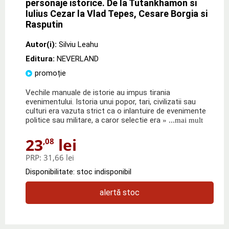
personaje istorice. De la Tutankhamon si
Iulius Cezar la Vlad Tepes, Cesare Borgia si
Rasputin
Autor(i):
Silviu Leahu
Editura:
NEVERLAND
promoție
Vechile manuale de istorie au impus tirania
evenimentului. Istoria unui popor, tari, civilizatii sau
culturi era vazuta strict ca o inlantuire de evenimente
politice sau militare, a caror selectie era
» ...mai mult
23
lei
,08
PRP:
31,66 lei
Disponibilitate: stoc indisponibil
alertă stoc