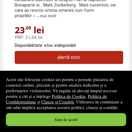
Bonaparte si... Mark Zuckerberg Marii cuceritori, cei
care au rescris istoria omenirii con-form
propriilor
» ...mai mult
23
lei
,08
PRP:
31,66 lei
Disponibilitate: stoc indisponibil
alertă stoc
Acest site folosește cookie-uri pentru a permite plasarea de
comenzi online, precum și pentru analiza traficului și a
preferințelor vizitatorilor. Vă rugăm să alocați timpul necesar
pentru a citi și a înțelege
Politica de Cookie
,
Politica de
Confidențialitate
și
Clauze și Condiții
. Utilizarea în continuare a
site-ului implică acceptarea acestor politici, clauze și condiții.
Sunt de acord