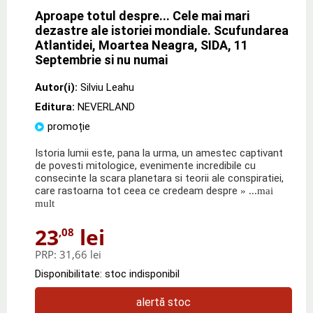
Aproape totul despre... Cele mai mari
dezastre ale istoriei mondiale. Scufundarea
Atlantidei, Moartea Neagra, SIDA, 11
Septembrie si nu numai
Autor(i):
Silviu Leahu
Editura:
NEVERLAND
promoție
Istoria lumii este, pana la urma, un amestec captivant
de povesti mitologice, evenimente incredibile cu
consecinte la scara planetara si teorii ale conspiratiei,
care rastoarna tot ceea ce credeam despre
» ...mai
mult
23
lei
,08
PRP:
31,66 lei
Disponibilitate: stoc indisponibil
alertă stoc