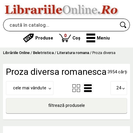
produse
0
Produse
Coș
Meniu
Librăriile Online
/
Beletristica
/
Literatura romana
/
Proza diversa
Proza diversa romanesca
3954 cărți
cele mai vândute
24
filtrează produsele