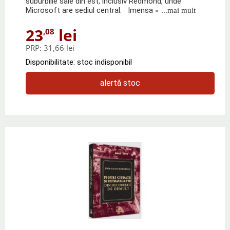
suburbiile sale din est, inclusiv Redmond, unde
Microsoft are sediul central. Imensa
» ...mai mult
23
lei
,08
PRP:
31,66 lei
Disponibilitate: stoc indisponibil
alertă stoc