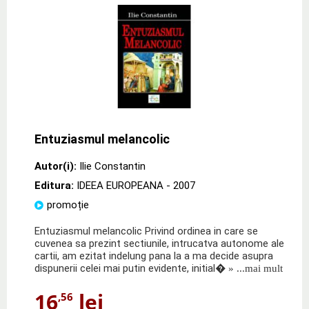
Entuziasmul melancolic
Autor(i):
Ilie Constantin
Editura:
IDEEA EUROPEANA
- 2007
promoție
Entuziasmul melancolic Privind ordinea in care se
cuvenea sa prezint sectiunile, intrucatva autonome ale
cartii, am ezitat indelung pana la a ma decide asupra
dispunerii celei mai putin evidente, initial�
» ...mai mult
16
lei
,56