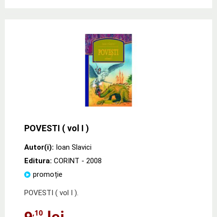
POVESTI ( vol I )
Autor(i):
Ioan Slavici
Editura:
CORINT
- 2008
promoție
POVESTI ( vol I ).
9
lei
,10