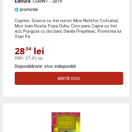
Editura:
CORINT
- 2019
promoție
Cuprins: Soacra cu trei nurori; Mos Nichifor Cotcariul;
Mos Ioan Roata; Popa Duhu; Cinci pani; Capra cu trei
iezi; Punguta cu doi bani; Danila Prepeleac; Povestea lui
Stan Pa
28
lei
,54
PRP:
37,95 lei
Disponibilitate: stoc indisponibil
alertă stoc