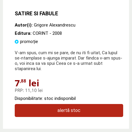
SATIRE SI FABULE
Autor(i):
Grigore Alexandrescu
Editura:
CORINT
- 2008
promoție
V-am spus, cum mi se pare, de nu iti fi uitat, Ca lupul
se-ntamplase s-ajunga imparat. Dar fiindca v-am spus-
o, voi inca sa va spui Ceea ce s-a urmat subt
stapanirea lui.
7
lei
,88
PRP:
11,10 lei
Disponibilitate: stoc indisponibil
alertă stoc