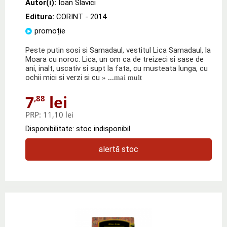
Autor(i):
Ioan Slavici
Editura:
CORINT
- 2014
promoție
Peste putin sosi si Samadaul, vestitul Lica Samadaul, la
Moara cu noroc. Lica, un om ca de treizeci si sase de
ani, inalt, uscativ si supt la fata, cu musteata lunga, cu
ochii mici si verzi si cu
» ...mai mult
7
lei
,88
PRP:
11,10 lei
Disponibilitate: stoc indisponibil
alertă stoc