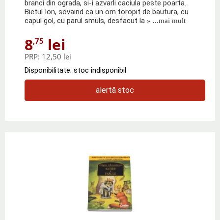
branci din ograda, si-i azvarli caciula peste poarta.
Bietul Ion, sovaind ca un om toropit de bautura, cu
capul gol, cu parul smuls, desfacut la
» ...mai mult
8
lei
,75
PRP:
12,50 lei
Disponibilitate: stoc indisponibil
alertă stoc