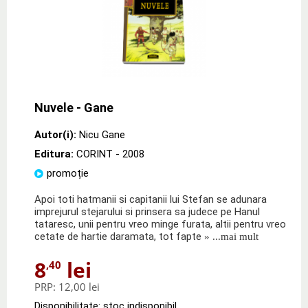
Nuvele - Gane
Autor(i):
Nicu Gane
Editura:
CORINT
- 2008
promoție
Apoi toti hatmanii si capitanii lui Stefan se adunara
imprejurul stejarului si prinsera sa judece pe Hanul
tataresc, unii pentru vreo minge furata, altii pentru vreo
cetate de hartie daramata, tot fapte
» ...mai mult
8
lei
,40
PRP:
12,00 lei
Disponibilitate: stoc indisponibil