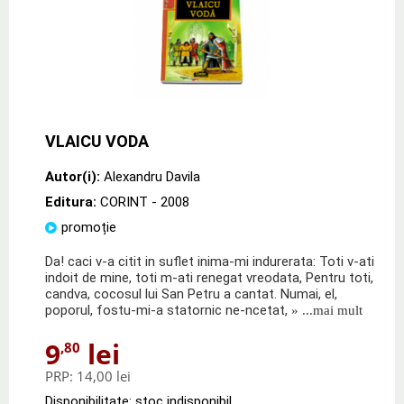
VLAICU VODA
Autor(i):
Alexandru Davila
Editura:
CORINT
- 2008
promoție
Da! caci v-a citit in suflet inima-mi indurerata: Toti v-ati
indoit de mine, toti m-ati renegat vreodata, Pentru toti,
candva, cocosul lui San Petru a cantat. Numai, el,
poporul, fostu-mi-a statornic ne-ncetat,
» ...mai mult
9
lei
,80
PRP:
14,00 lei
Disponibilitate: stoc indisponibil