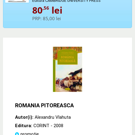
Editura CAMBRIDGE UNIVERSITY PRESS
80
lei
,56
PRP:
85,00 lei
ROMANIA PITOREASCA
Autor(i):
Alexandru Vlahuta
Editura:
CORINT
- 2008
promoție