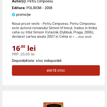
Autor(i):
Petru Cimpoesu
Editura:
POLIROM
- 2008
promoție
Noua proze vechi - Petru Cimpoesu. Petru Cimpoesu
este autorul romanului Simion liftnicul, tradus in limba
ceha cu titlul Simion Vytaznik (Dybbuk, Praga, 2006),
declarat cartea anului 2007 in Cehia si
» ...mai mult
16
lei
,00
PRP:
20,00 lei
Disponibilitate: stoc indisponibil
alertă stoc