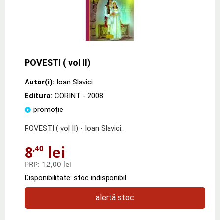
POVESTI ( vol II)
Autor(i):
Ioan Slavici
Editura:
CORINT
- 2008
promoție
POVESTI ( vol II) - Ioan Slavici.
8
lei
,40
PRP:
12,00 lei
Disponibilitate: stoc indisponibil
alertă stoc