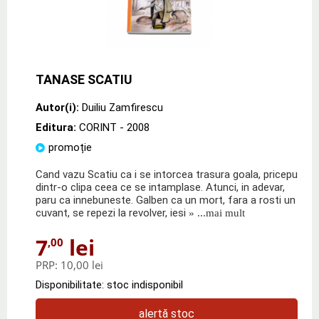
TANASE SCATIU
Autor(i):
Duiliu Zamfirescu
Editura:
CORINT
- 2008
promoție
Cand vazu Scatiu ca i se intorcea trasura goala, pricepu
dintr-o clipa ceea ce se intamplase. Atunci, in adevar,
paru ca innebuneste. Galben ca un mort, fara a rosti un
cuvant, se repezi la revolver, iesi
» ...mai mult
7
lei
,00
PRP:
10,00 lei
Disponibilitate: stoc indisponibil
alertă stoc