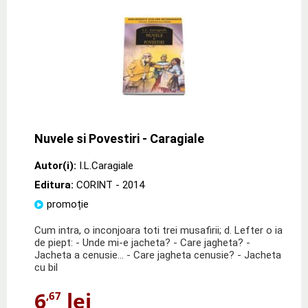
Nuvele si Povestiri - Caragiale
Autor(i):
I.L.Caragiale
Editura:
CORINT
- 2014
promoție
Cum intra, o inconjoara toti trei musafirii; d. Lefter o ia
de piept: - Unde mi-e jacheta? - Care jagheta? -
Jacheta a cenusie... - Care jagheta cenusie? - Jacheta
cu bil
6
lei
,67