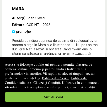
MARA
Autor(i):
Ioan Slavici
Editura:
CORINT
- 2002
promoție
Persida se ridica cuprinsa de spaima din culcusul ei, iar
moasa alerga la Mara s-o linisteasca. - Nu pot sa ma
duc, grai Natl asezat si hotarat. Cand m-am dus, o
stiam sanatoasa si vrednica, si m-am
» ...mai mult
11
lei
,83
Acest site folosește cookie-uri pentru a permite plasarea de
comenzi online, precum și pentru analiza traficului și a
PRP:
16,90 lei
preferințelor vizitatorilor. Vă rugăm să alocați timpul necesar
Disponibilitate: stoc indisponibil
pentru a citi și a înțelege
Politica de Cookie
,
Politica de
Confidențialitate
și
Clauze și Condiții
. Utilizarea în continuare a
site-ului implică acceptarea acestor politici, clauze și condiții.
alertă stoc
Sunt de acord