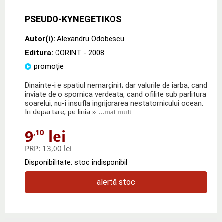
PSEUDO-KYNEGETIKOS
Autor(i):
Alexandru Odobescu
Editura:
CORINT
- 2008
promoție
Dinainte-i e spatiul nemarginit; dar valurile de iarba, cand
inviate de o spornica verdeata, cand ofilite sub parlitura
soarelui, nu-i insufla ingrijorarea nestatornicului ocean.
In departare, pe linia
» ...mai mult
9
lei
,10
PRP:
13,00 lei
Disponibilitate: stoc indisponibil
alertă stoc