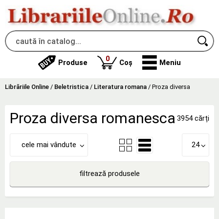
produse
0
Produse
Coș
Meniu
Librăriile Online
/
Beletristica
/
Literatura romana
/
Proza diversa
Proza diversa romanesca
3954 cărți
cele mai vândute
24
filtrează produsele