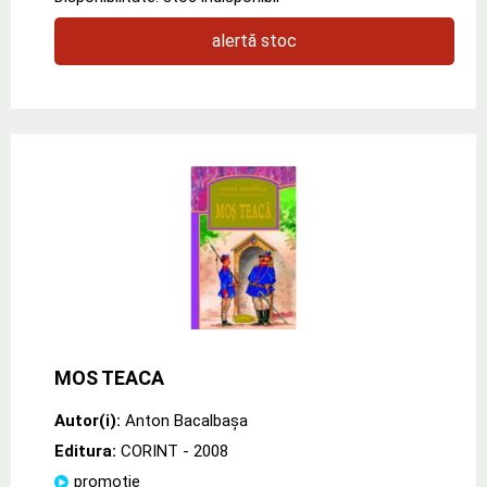
alertă stoc
MOS TEACA
Autor(i):
Anton Bacalbaşa
Editura:
CORINT
- 2008
promoție