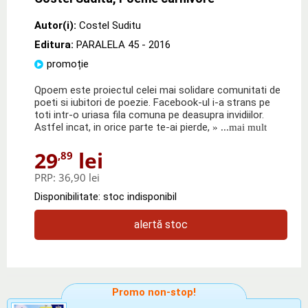
Autor(i):
Costel Suditu
Editura:
PARALELA 45
- 2016
promoție
Qpoem este proiectul celei mai solidare comunitati de
poeti si iubitori de poezie. Facebook-ul i-a strans pe
toti intr-o uriasa fila comuna pe deasupra invidiilor.
Astfel incat, in orice parte te-ai pierde,
» ...mai mult
29
lei
,89
PRP:
36,90 lei
Disponibilitate: stoc indisponibil
alertă stoc
Promo non-stop!