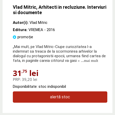
Vlad Mitric, Arhitecti in recluziune. Interviuri
si documente
Autor(i):
Vlad Mitric
Editura:
VREMEA
- 2016
promoție
„Mai mult, pe Vlad Mitric-Ciupe curiozitatea l-a
indemnat sa treaca de la scormonirea arhivelor la
dialogul cu protagonistii epocii, urmarea fiind cartea de
fata, in paginile careia cititorul va gasi
» ...mai mult
31
lei
,75
PRP:
39,20 lei
Disponibilitate: stoc indisponibil
alertă stoc