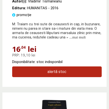
Autor(i):
Vladimir Tismaneanu
Editura:
HUMANITAS
- 2016
promoție
M: Traiam cu trei sute de ceausesti in cap, in buzunare,
nimeni nu parea in stare sa-i mature din viata mea. O
armata de ceausesti liliputani marsaluia zilnic prin mine,
ma cucerea, redutele cadeau una
» ...mai mult
16
lei
,04
PRP:
19,10 lei
Disponibilitate: stoc indisponibil
alertă stoc