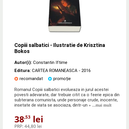
Copiii salbatici - Ilustratie de Krisztina
Bokos
Autor(i):
Constantin Iftime
Editura:
CARTEA ROMANEASCA
- 2016
recomandat
promoție
Romanul Copiii salbatici evolueaza in jurul acestei
povesti adevarate, dar trebuie citit ca o feerie epica din
subterana comunista, unde personaje crude, inocente,
insetate de viata se asociaza, dintr-un
» ...mai mult
38
lei
,53
PRP:
44,80 lei