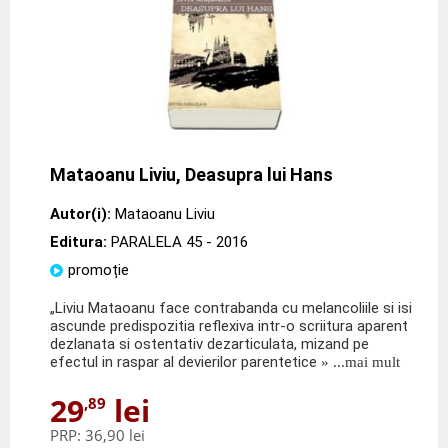
Mataoanu Liviu, Deasupra lui Hans
Autor(i):
Mataoanu Liviu
Editura:
PARALELA 45
- 2016
promoție
„Liviu Mataoanu face contrabanda cu melancoliile si isi
ascunde predispozitia reflexiva intr-o scriitura aparent
dezlanata si ostentativ dezarticulata, mizand pe
efectul in raspar al devierilor parentetice
» ...mai mult
29
lei
,89
PRP:
36,90 lei