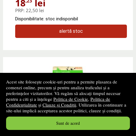
18
lei
,23
PRP:
22,50 lei
Disponibilitate: stoc indisponibil
alertă stoc
Acest site folosește cookie-uri pentru a permite plasarea de
comenzi online, precum și pentru analiza traficului și a
preferințelor vizitatorilor. Vă rugăm să alocați timpul necesar
pentru a citi și a înțelege
Politica de Cookie
,
Politica de
Confidențialitate
și
Clauze și Condiții
. Utilizarea în continuare a
site-ului implică acceptarea acestor politici, clauze și condiții.
Sunt de acord
Exercitii de spart coaja muzei (Viktor
Latunski)