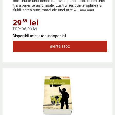
contururile unui desen bacovian pana la obtinerea unei
transparente autumnale. Lustruirea, contemplarea si
fluidi-zarea sunt marci ale unei arte
» ...mai mult
29
lei
,89
PRP:
36,90 lei
Disponibilitate: stoc indisponibil
alertă stoc