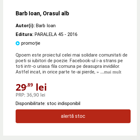
Barb Ioan, Orasul alb
Autor(i):
Barb Ioan
Editura:
PARALELA 45
- 2016
promoție
Qpoem este proiectul celei mai solidare comunitati de
poeti si iubitori de poezie. Facebook-ul i-a strans pe
toti intr-o uriasa fila comuna pe deasupra invidiilor.
Astfel incat, in orice parte te-ai pierde,
» ...mai mult
29
lei
,89
PRP:
36,90 lei
Disponibilitate: stoc indisponibil
alertă stoc