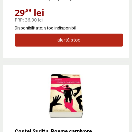
29
lei
,89
PRP:
36,90 lei
Disponibilitate: stoc indisponibil
alertă stoc
Costel Suditu, Poeme carnivore