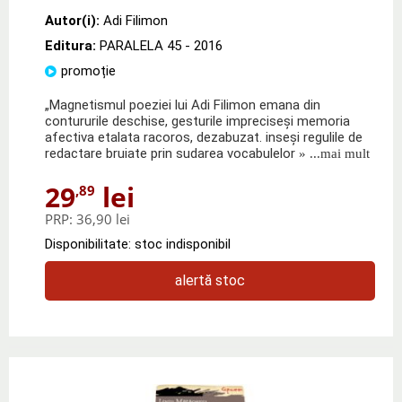
Autor(i):
Adi Filimon
Editura:
PARALELA 45
- 2016
promoție
„Magnetismul poeziei lui Adi Filimon emana din
contururile deschise, gesturile impreciseşi memoria
afectiva etalata racoros, dezabuzat. inseşi regulile de
redactare bruiate prin sudarea vocabulelor
» ...mai mult
29
lei
,89
PRP:
36,90 lei
Disponibilitate: stoc indisponibil
alertă stoc