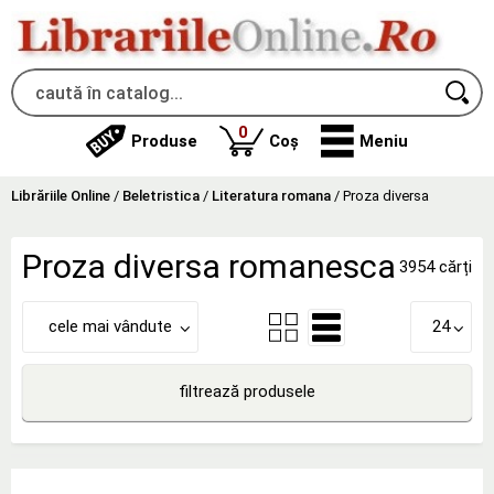
produse
0
Produse
Coș
Meniu
Librăriile Online
/
Beletristica
/
Literatura romana
/
Proza diversa
Proza diversa romanesca
3954 cărți
cele mai vândute
24
filtrează produsele