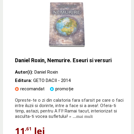
Daniel Roxin, Nemurire. Eseuri si versuri
Autor(i):
Daniel Roxin
Editura:
GETO DACII
- 2014
recomandat
promoție
Opreste-te o zi din calatoria fara sfarsit pe care o faci
intre iluzii si dorinte, intre a face si a avea!. Ofera-ti
timp, astazi, pentru A FI! Ramai tacut, interiorizat si
asculta-ti vocea sufletului!
» ...mai mult
11
lei
,61