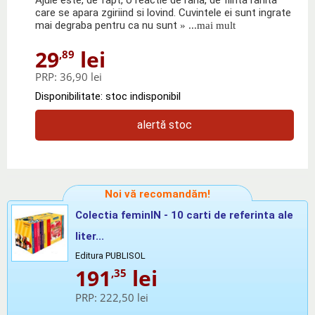
care se apara zgiriind si lovind. Cuvintele ei sunt ingrate
mai degraba pentru ca nu sunt
» ...mai mult
29
lei
,89
PRP:
36,90 lei
Disponibilitate: stoc indisponibil
alertă stoc
Noi vă recomandăm!
Colectia feminIN - 10 carti de referinta ale
liter...
Editura PUBLISOL
191
lei
,35
PRP:
222,50 lei