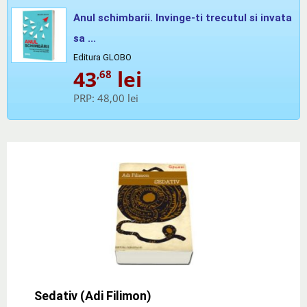
Anul schimbarii. Invinge-ti trecutul si invata
sa ...
Editura GLOBO
43
lei
,68
PRP:
48,00 lei
Sedativ (Adi Filimon)