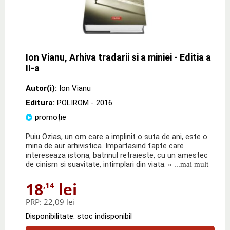
Ion Vianu, Arhiva tradarii si a miniei - Editia a
II-a
Autor(i):
Ion Vianu
Editura:
POLIROM
- 2016
promoție
Puiu Ozias, un om care a implinit o suta de ani, este o
mina de aur arhivistica. Impartasind fapte care
intereseaza istoria, batrinul retraieste, cu un amestec
de cinism si suavitate, intimplari din viata:
» ...mai mult
18
lei
,14
PRP:
22,09 lei
Disponibilitate: stoc indisponibil