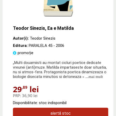
Teodor Sinezis, Ea e Matilda
Autor(i):
Teodor Sinezis
Editura:
PARALELA 45
- 2006
promoție
„Multi douamiisti au montat cicluri poetice dedicate
vreunei (anti)muze. Matilda impartaseste doar situatia,
nu si atmos-fera. Protagonista poetica dinamizeaza o
biologie disecata minutios si detoneaza
» ...mai mult
29
lei
,89
PRP:
36,90 lei
Disponibilitate: stoc indisponibil
alertă stoc