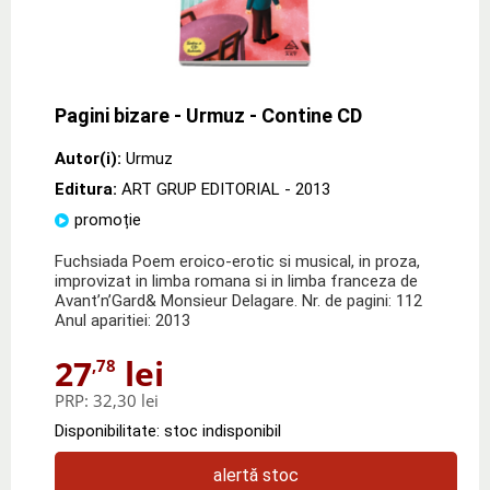
Pagini bizare - Urmuz - Contine CD
Autor(i):
Urmuz
Editura:
ART GRUP EDITORIAL
- 2013
promoție
Fuchsiada Poem eroico-erotic si musical, in proza,
improvizat in limba romana si in limba franceza de
Avant’n’Gard& Monsieur Delagare. Nr. de pagini: 112
Anul aparitiei: 2013
27
lei
,78
PRP:
32,30 lei
Disponibilitate: stoc indisponibil
alertă stoc