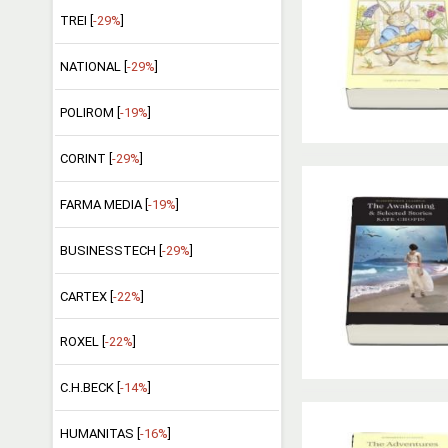
TREI [
-29%
]
NATIONAL [
-29%
]
POLIROM [
-19%
]
CORINT [
-29%
]
FARMA MEDIA [
-19%
]
BUSINESSTECH [
-29%
]
CARTEX [
-22%
]
ROXEL [
-22%
]
C.H.BECK [
-14%
]
HUMANITAS [
-16%
]