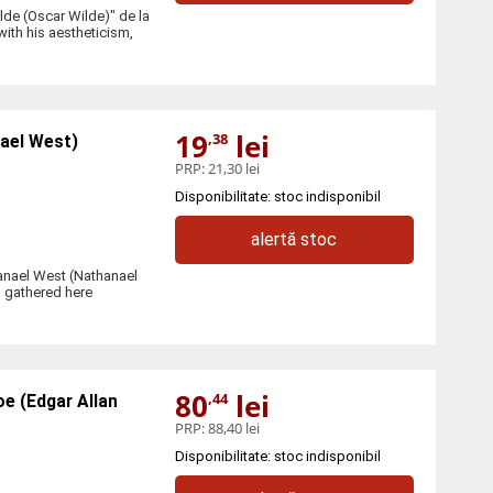
lde (Oscar Wilde)" de la
th his aestheticism,
19
lei
,38
ael West)
PRP:
21,30 lei
Disponibilitate: stoc indisponibil
alertă stoc
anael West (Nathanael
 gathered here
80
lei
,44
e (Edgar Allan
PRP:
88,40 lei
Disponibilitate: stoc indisponibil