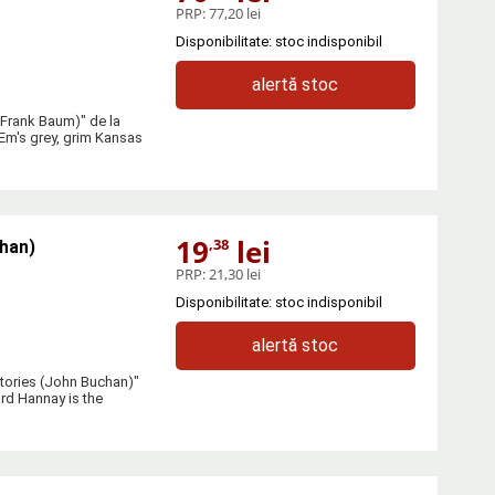
PRP:
77,20 lei
Disponibilitate: stoc indisponibil
alertă stoc
 Frank Baum)" de la
's grey, grim Kansas
19
lei
,38
han)
PRP:
21,30 lei
Disponibilitate: stoc indisponibil
alertă stoc
tories (John Buchan)"
d Hannay is the