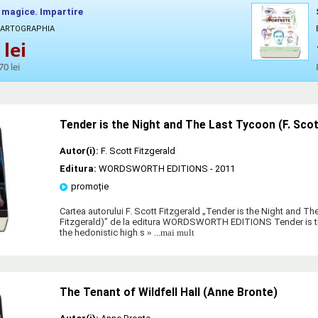
 magice. Impartire
 CARTOGRAPHIA
lei
70 lei
Tender is the Night and The Last Tycoon (F. Scot
Autor(i):
F. Scott Fitzgerald
Editura:
WORDSWORTH EDITIONS
- 2011
promoție
Cartea autorului F. Scott Fitzgerald „Tender is the Night and Th
Fitzgerald)" de la editura WORDSWORTH EDITIONS Tender is the 
the hedonistic high s
» ...mai mult
The Tenant of Wildfell Hall (Anne Bronte)