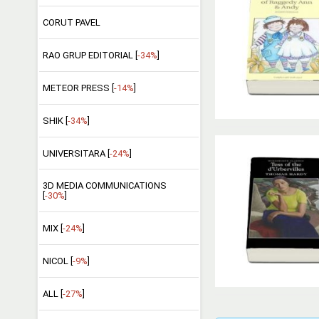
CORUT PAVEL
RAO GRUP EDITORIAL [
-34%
]
METEOR PRESS [
-14%
]
SHIK [
-34%
]
UNIVERSITARA [
-24%
]
3D MEDIA COMMUNICATIONS
[
-30%
]
MIX [
-24%
]
NICOL [
-9%
]
ALL [
-27%
]