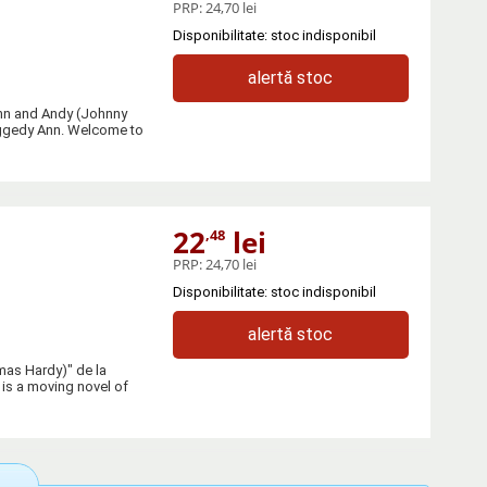
PRP:
24,70 lei
Disponibilitate: stoc indisponibil
alertă stoc
Ann and Andy (Johnny
ggedy Ann. Welcome to
22
lei
,48
PRP:
24,70 lei
Disponibilitate: stoc indisponibil
alertă stoc
mas Hardy)" de la
s a moving novel of