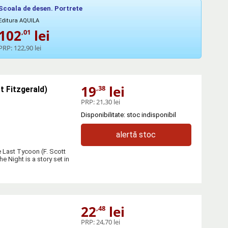
Scoala de desen. Portrete
Editura AQUILA
102
lei
,01
PRP:
122,90 lei
19
lei
,38
t Fitzgerald)
PRP:
21,30 lei
Disponibilitate: stoc indisponibil
alertă stoc
e Last Tycoon (F. Scott
Night is a story set in
22
lei
,48
PRP:
24,70 lei