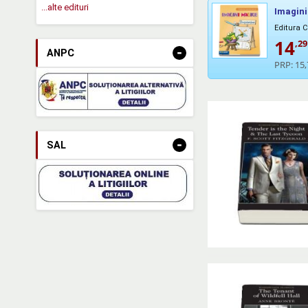
...alte edituri
Imagini
Editura
14
,29
-
ANPC
PRP:
15,
-
SAL