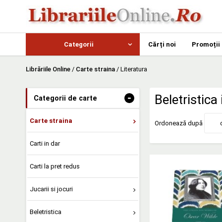
Categorii
Cărți noi
Promoții
Librăriile Online
/
Carte straina
/
Literatura
-
Beletristica
Categorii de carte
Carte straina
Ordonează după
Carti in dar
Carti la pret redus
Jucarii si jocuri
Beletristica