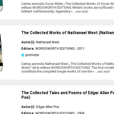
Cartea autorului Oscar Wilde „The Collected Works of Oscar Wi
editura WORDSWORTH EDITIONS Wilde's works are suffused wi
brilliant craftsmanship, legendary
» ...mai mult
The Collected Works of Nathanael West (Nathan
Autor(i):
Nathanael West
Editura:
WORDSWORTH EDITIONS
- 2011
promoție
Cartea autorului Nathanael West „The Collected Works of Nath
West)" de la editura WORDSWORTH EDITIONS The four novels
constitute the complete longer works of one the
» ...mai mult
The Collected Tales and Poems of Edgar Allan Po
Poe)
Autor(i):
Edgar Allan Poe
Editura:
WORDSWORTH EDITIONS
- 2004