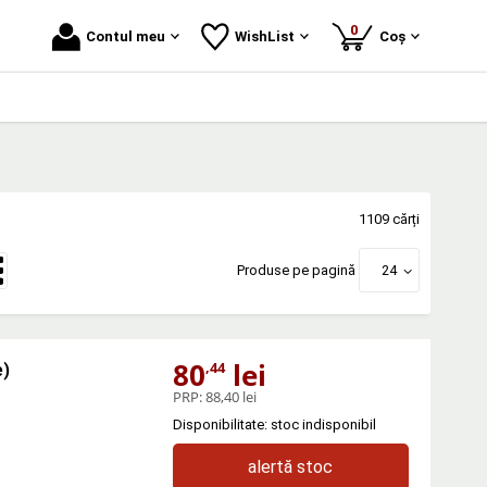
produse
0
Contul meu
WishList
Coș
1109 cărți
Produse pe pagină
24
80
lei
,44
e)
PRP:
88,40 lei
Disponibilitate: stoc indisponibil
alertă stoc