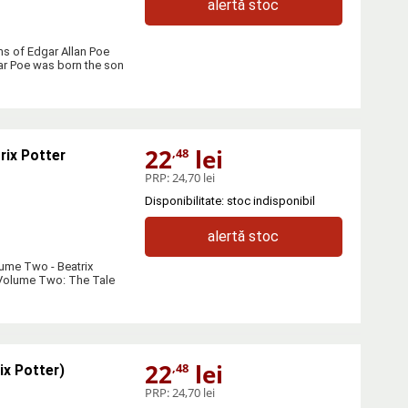
alertă stoc
ms of Edgar Allan Poe
r Poe was born the son
22
lei
,48
rix Potter
PRP:
24,70 lei
Disponibilitate: stoc indisponibil
alertă stoc
olume Two - Beatrix
Volume Two: The Tale
22
lei
,48
ix Potter)
PRP:
24,70 lei