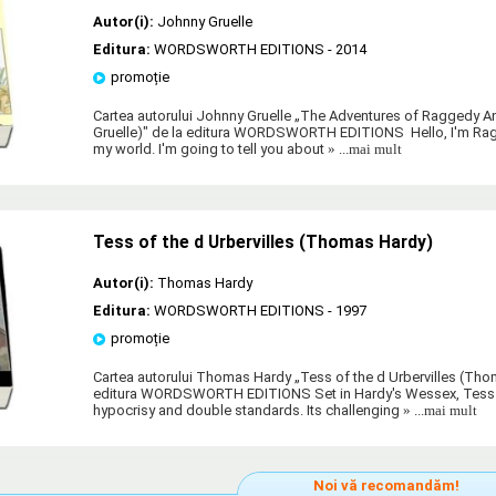
Autor(i):
Johnny Gruelle
Editura:
WORDSWORTH EDITIONS
- 2014
promoție
Cartea autorului Johnny Gruelle „The Adventures of Raggedy 
Gruelle)" de la editura WORDSWORTH EDITIONS Hello, I'm Ra
my world. I'm going to tell you about
» ...mai mult
Tess of the d Urbervilles (Thomas Hardy)
Autor(i):
Thomas Hardy
Editura:
WORDSWORTH EDITIONS
- 1997
promoție
Cartea autorului Thomas Hardy „Tess of the d Urbervilles (Tho
editura WORDSWORTH EDITIONS Set in Hardy's Wessex, Tess i
hypocrisy and double standards. Its challenging
» ...mai mult
Noi vă recomandăm!