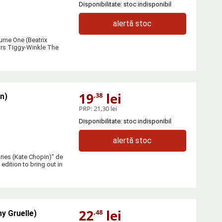
Disponibilitate: stoc indisponibil
alertă stoc
lume One (Beatrix
rs Tiggy-Winkle The
19
lei
,38
n)
PRP:
21,30 lei
Disponibilitate: stoc indisponibil
alertă stoc
ries (Kate Chopin)" de
dition to bring out in
22
lei
,48
y Gruelle)