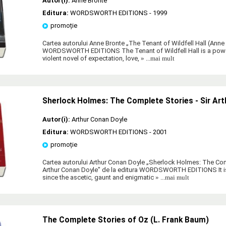
Autor(i):
Anne Bronte
Editura:
WORDSWORTH EDITIONS
- 1999
promoție
Cartea autorului Anne Bronte „The Tenant of Wildfell Hall (Anne 
WORDSWORTH EDITIONS The Tenant of Wildfell Hall is a pow
violent novel of expectation, love,
» ...mai mult
Sherlock Holmes: The Complete Stories - Sir Ar
Autor(i):
Arthur Conan Doyle
Editura:
WORDSWORTH EDITIONS
- 2001
promoție
Cartea autorului Arthur Conan Doyle „Sherlock Holmes: The Com
Arthur Conan Doyle" de la editura WORDSWORTH EDITIONS It is
since the ascetic, gaunt and enigmatic
» ...mai mult
The Complete Stories of Oz (L. Frank Baum)