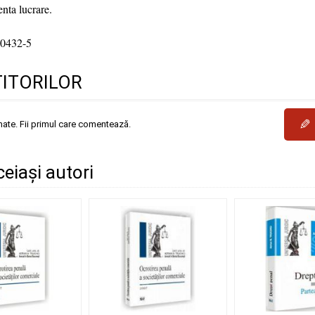
enta lucrare.
0432-5
TITORILOR
✎
mate. Fii primul care comentează.
ceiași autori