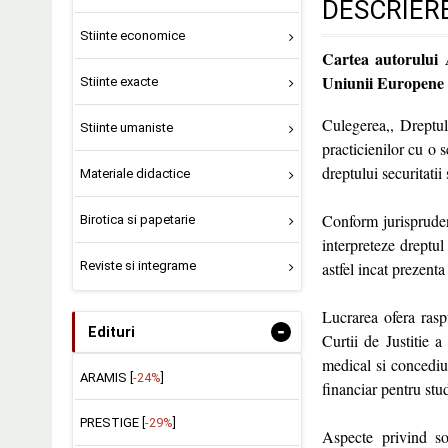
DESCRIER
Stiinte economice
Cartea autorului A
Uniunii Europene
Stiinte exacte
Culegerea,, Dreptul 
Stiinte umaniste
practicienilor cu o 
dreptului securitatii 
Materiale didactice
Conform jurisprudent
Birotica si papetarie
interpreteze dreptul
Reviste si integrame
astfel incat prezenta
Lucrarea ofera raspu
-
Edituri
Curtii de Justitie 
medical si concediul
ARAMIS [
-24%
]
financiar pentru stud
PRESTIGE [
-29%
]
Aspecte privind so