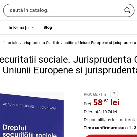
Informații
Blog
atii sociale. Jurisprudenta Curtii de Justitie a Uniunii Europene si jurisprudenta
ecuritatii sociale. Jurisprudenta 
a Uniunii Europene si jurisprudent
a
?
PRP:
69,71 lei
58
lei
,97
Preț:
Diferență: 10,74 lei
Disponibilitate:
In stoc furniz
Timp confirmare stoc: 1 - 2