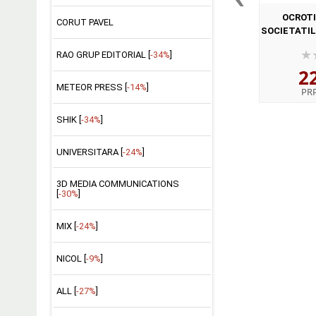
OCROTI
CORUT PAVEL
SOCIETATIL
RAO GRUP EDITORIAL [
-34%
]
2
METEOR PRESS [
-14%
]
PR
SHIK [
-34%
]
UNIVERSITARA [
-24%
]
3D MEDIA COMMUNICATIONS
[
-30%
]
MIX [
-24%
]
NICOL [
-9%
]
ALL [
-27%
]