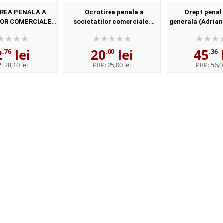
REA PENALA A
Ocrotirea penala a
Drept penal
OR COMERCIALE -
societatilor comerciale.
generala (Adrian
2007
2007
2
lei
20
lei
45
,76
,00
,36
P:
28,10 lei
PRP:
25,00 lei
PRP:
56,0