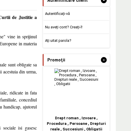
-
Autentificare client
Autentificați-vă
urtii de Justitie a
Nu aveți cont? Creați-l!
ne" vine in sprijinul
Ați uitat parola?
i Europene in materia
-
Promoţii
nale sunt obligate sa
ii acestuia din urma,
ale, ridicate in fata
familiale, concediul
cu handicap, ajutorul
Drept roman , Izvoare ,
Procedura , Persoane , Drepturi
 sociale isi gasesc
reale , Succesiuni , Obligatii