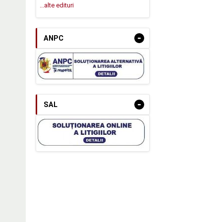
...alte edituri
-
ANPC
-
SAL