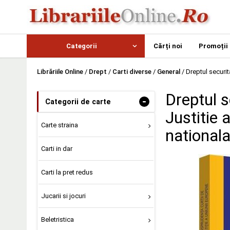
Categorii
Cărți noi
Promoții
Librăriile Online
/
Drept
/
Carti diverse
/
General
/
Dreptul securit
Dreptul s
-
Categorii de carte
Justitie 
Carte straina
national
Carti in dar
Carti la pret redus
Jucarii si jocuri
Beletristica