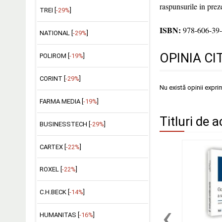
raspunsurile in prez
TREI [
-29%
]
ISBN:
978-606-39-
NATIONAL [
-29%
]
OPINIA CI
POLIROM [
-19%
]
CORINT [
-29%
]
Nu există opinii expri
FARMA MEDIA [
-19%
]
Titluri de a
BUSINESSTECH [
-29%
]
CARTEX [
-22%
]
ROXEL [
-22%
]
C.H.BECK [
-14%
]
‹
HUMANITAS [
-16%
]