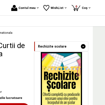
produse
0
Contul meu
WishList
Coș
 nationala
Curtii de
-
Rechizite scolare
a
or
 zile lucratoare