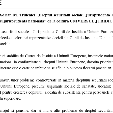
E
drian M. Truichici „Dreptul securitatii sociale. Jurisprudenta C
 si jurisprudenta nationala" de la editura UNIVERSUL JURIDIC
securitatii sociale - Jurisprudenta Curtii de Justitie a Uniunii Europe
selectie a celor mai reprezentative decizii ale Curtii de Justitie a Uniuni
sociale.
ei stabilite de Curtea de Justitie a Uniunii Europene, instantele natio
 national in conformitate cu dreptul Uniunii Europene, datorita prioritat
 lucrare este o carte ce trebuie sa se afle in biblioteca fiecarui practician.
nsuri unor probleme controversate in materia dreptului securitatii soci
a Uniunii Europene, precum: asigurarile sociale de sanatate, alocatiile 
 pentru cresterea copilului, alocatia de subzistenta pentru persoanele 
ii superioare.
majul si pensiile, dar si multe alte probleme de dreptul securitatii