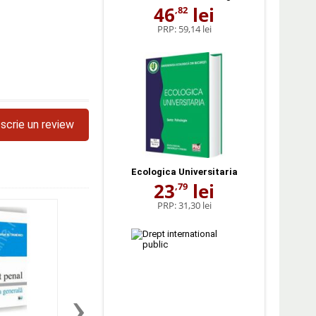
46
lei
,82
PRP:
59,14 lei
scrie un review
Ecologica Universitaria
23
lei
,79
PRP:
31,30 lei
›