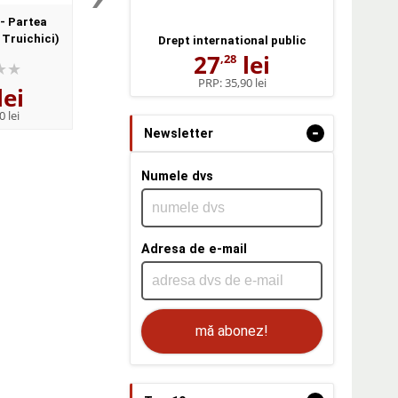
 - Partea
Adrian M. Truichici, Drept
Adrian M. Truichici,
 Truichici)
fiscal - Jurisprudenta Curtii
comercial - Jurispr
Drept international public
27
lei
de Justitie a Uniunii
Curtii de Justitie a U
,28
Europene
Europene
PRP:
35,90 lei
lei
53
lei
53
lei
,46
,46
0 lei
PRP:
63,37 lei
PRP:
63,37 lei
-
Newsletter
Numele dvs
Adresa de e-mail
mă abonez!