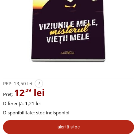
?
PRP:
13,50 lei
12
lei
,29
Preț:
Diferență: 1,21 lei
Disponibilitate:
stoc indisponibil
alertă stoc