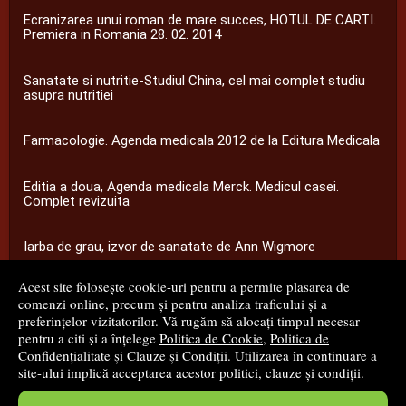
Ecranizarea unui roman de mare succes, HOTUL DE CARTI.
Premiera in Romania 28. 02. 2014
Sanatate si nutritie-Studiul China, cel mai complet studiu
asupra nutritiei
Farmacologie. Agenda medicala 2012 de la Editura Medicala
Editia a doua, Agenda medicala Merck. Medicul casei.
Complet revizuita
Iarba de grau, izvor de sanatate de Ann Wigmore
Acest site folosește cookie-uri pentru a permite plasarea de
...toate știrile
comenzi online, precum și pentru analiza traficului și a
preferințelor vizitatorilor. Vă rugăm să alocați timpul necesar
pentru a citi și a înțelege
Politica de Cookie
,
Politica de
© 2008 - 2026
S.C. M.G. Net Distribution S.R.L.
Confidențialitate
și
Clauze și Condiții
. Utilizarea în continuare a
site-ului implică acceptarea acestor politici, clauze și condiții.
Magazin online
creat de
Vital Soft