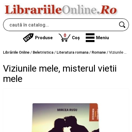
produse
0
Produse
Coș
Meniu
Librăriile Online
/
Beletristica
/
Literatura romana
/
Romane
/
Viziunile mele, misterul vietii mele
Viziunile mele, misterul vietii
mele