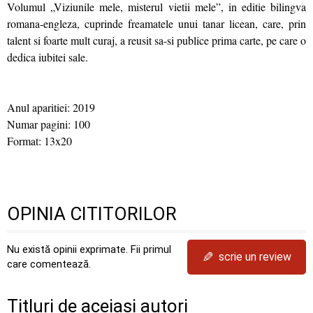
Volumul „Viziunile mele, misterul vietii mele”, in editie bilingva
romana-engleza, cuprinde freamatele unui tanar licean, care, prin
talent si foarte mult curaj, a reusit sa-si publice prima carte, pe care o
dedica iubitei sale.
Anul aparitiei: 2019
Numar pagini: 100
Format: 13x20
OPINIA CITITORILOR
Nu există opinii exprimate. Fii primul
✎
scrie un review
care comentează.
Titluri de aceiași autori