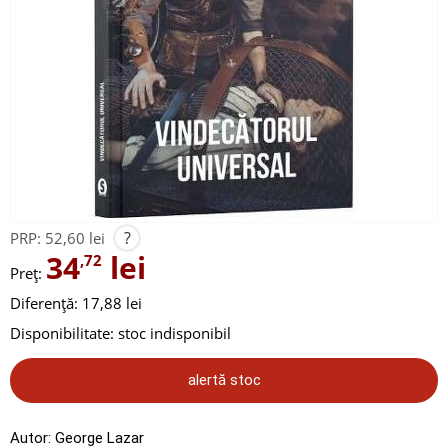
?
PRP:
52,60 lei
34
lei
,72
Preț:
Diferență: 17,88 lei
Disponibilitate:
stoc indisponibil
alertă stoc
Autor:
George Lazar