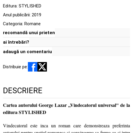
Editura:
STYLISHED
Anul publicării:
2019
Categoria:
Romane
recomandă unui prieten
ai întrebări?
adaugă un comentariu
Distribuie pe:
DESCRIERE
Cartea autorului George Lazar „Vindecatorul universal" de la
editura STYLISHED
Vindecatorul este inca un roman care demonstreaza preferinta
autorului pentru spatiul romanesc si convingerea sa ferma ca si intre