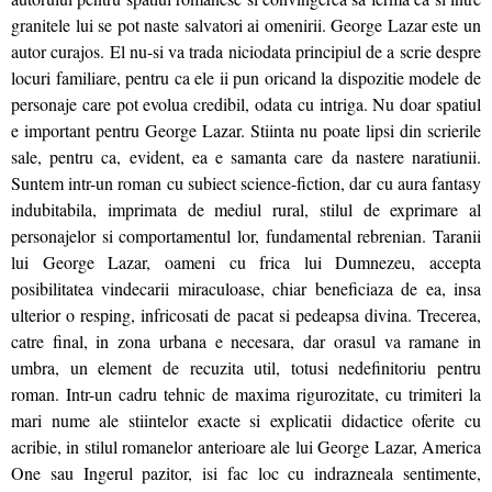
granitele lui se pot naste salvatori ai omenirii. George Lazar este un
autor curajos. El nu-si va trada niciodata principiul de a scrie despre
locuri familiare, pentru ca ele ii pun oricand la dispozitie modele de
personaje care pot evolua credibil, odata cu intriga. Nu doar spatiul
e important pentru George Lazar. Stiinta nu poate lipsi din scrierile
sale, pentru ca, evident, ea e samanta care da nastere naratiunii.
Suntem intr-un roman cu subiect science-fiction, dar cu aura fantasy
indubitabila, imprimata de mediul rural, stilul de exprimare al
personajelor si comportamentul lor, fundamental rebrenian. Taranii
lui George Lazar, oameni cu frica lui Dumnezeu, accepta
posibilitatea vindecarii miraculoase, chiar beneficiaza de ea, insa
ulterior o resping, infricosati de pacat si pedeapsa divina. Trecerea,
catre final, in zona urbana e necesara, dar orasul va ramane in
umbra, un element de recuzita util, totusi nedefinitoriu pentru
roman. Intr-un cadru tehnic de maxima rigurozitate, cu trimiteri la
mari nume ale stiintelor exacte si explicatii didactice oferite cu
acribie, in stilul romanelor anterioare ale lui George Lazar, America
One sau Ingerul pazitor, isi fac loc cu indrazneala sentimente,