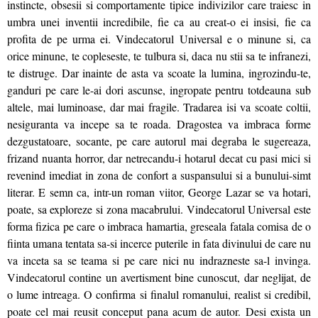
instincte, obsesii si comportamente tipice indivizilor care traiesc in
umbra unei inventii incredibile, fie ca au creat-o ei insisi, fie ca
profita de pe urma ei. Vindecatorul Universal e o minune si, ca
orice minune, te copleseste, te tulbura si, daca nu stii sa te infranezi,
te distruge. Dar inainte de asta va scoate la lumina, ingrozindu-te,
ganduri pe care le-ai dori ascunse, ingropate pentru totdeauna sub
altele, mai luminoase, dar mai fragile. Tradarea isi va scoate coltii,
nesiguranta va incepe sa te roada. Dragostea va imbraca forme
dezgustatoare, socante, pe care autorul mai degraba le sugereaza,
frizand nuanta horror, dar netrecandu-i hotarul decat cu pasi mici si
revenind imediat in zona de confort a suspansului si a bunului-simt
literar. E semn ca, intr-un roman viitor, George Lazar se va hotari,
poate, sa exploreze si zona macabrului. Vindecatorul Universal este
forma fizica pe care o imbraca hamartia, greseala fatala comisa de o
fiinta umana tentata sa-si incerce puterile in fata divinului de care nu
va inceta sa se teama si pe care nici nu indrazneste sa-l invinga.
Vindecatorul contine un avertisment bine cunoscut, dar neglijat, de
o lume intreaga. O confirma si finalul romanului, realist si credibil,
poate cel mai reusit conceput pana acum de autor. Desi exista un