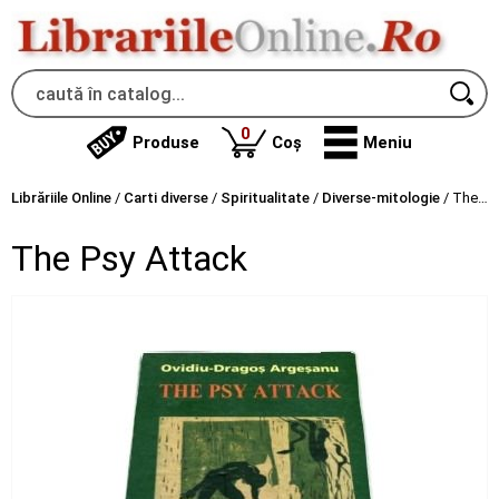
produse
0
Produse
Coș
Meniu
Librăriile Online
/
Carti diverse
/
Spiritualitate
/
Diverse-mitologie
/
The Psy Attack
The Psy Attack