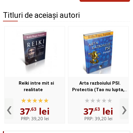
Titluri de aceiași autori
Reiki intre mit si
Arta razboiului PSI.
realitate
Protectia (Tao nu lupta,
dar castiga intotdeauna)
‹
›
37
lei
37
lei
,63
,63
PRP:
39,20 lei
PRP:
39,20 lei