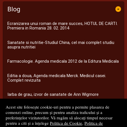
Blog
-
Ecranizarea unui roman de mare succes, HOTUL DE CARTI.
Premiera in Romania 28. 02. 2014
Sanatate si nutritie-Studiul China, cel mai complet studiu
asupra nutritiei
Farmacologie. Agenda medicala 2012 de la Editura Medicala
Editia a doua, Agenda medicala Merck. Medicul casei.
Complet revizuita
Iarba de grau, izvor de sanatate de Ann Wigmore
Acest site folosește cookie-uri pentru a permite plasarea de
...toate știrile
comenzi online, precum și pentru analiza traficului și a
preferințelor vizitatorilor. Vă rugăm să alocați timpul necesar
pentru a citi și a înțelege
Politica de Cookie
,
Politica de
© 2008 - 2026
S.C. M.G. Net Distribution S.R.L.