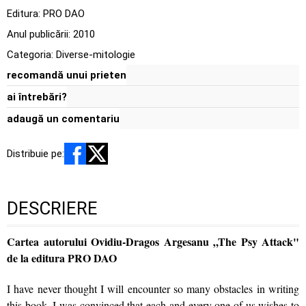
Editura:
PRO DAO
Anul publicării:
2010
Categoria:
Diverse-mitologie
recomandă unui prieten
ai întrebări?
adaugă un comentariu
Distribuie pe:
DESCRIERE
Cartea autorului Ovidiu-Dragos Argesanu „The Psy Attack"
de la editura PRO DAO
I have never thought I will encounter so many obstacles in writing
this book. I was convinced that each and every one of us wishes to