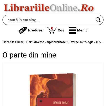
produse
0
Produse
Coș
Meniu
Librăriile Online
/
Carti diverse
/
Spiritualitate
/
Diverse-mitologie
/
O parte din mine
O parte din mine