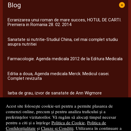
Blog
-
Ecranizarea unui roman de mare succes, HOTUL DE CARTI.
Premiera in Romania 28. 02. 2014
Sanatate si nutritie-Studiul China, cel mai complet studiu
asupra nutritiei
Farmacologie. Agenda medicala 2012 de la Editura Medicala
Editia a doua, Agenda medicala Merck. Medicul casei.
Complet revizuita
Iarba de grau, izvor de sanatate de Ann Wigmore
Acest site folosește cookie-uri pentru a permite plasarea de
...toate știrile
comenzi online, precum și pentru analiza traficului și a
preferințelor vizitatorilor. Vă rugăm să alocați timpul necesar
pentru a citi și a înțelege
Politica de Cookie
,
Politica de
© 2008 - 2026
S.C. M.G. Net Distribution S.R.L.
Confidențialitate
și
Clauze și Condiții
. Utilizarea în continuare a