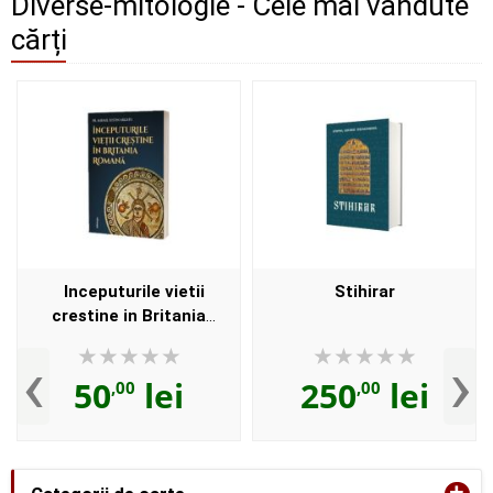
Diverse-mitologie - Cele mai vândute
cărți
Inceputurile vietii
Stihirar
crestine in Britania
Romana
‹
›
50
lei
250
lei
,00
,00