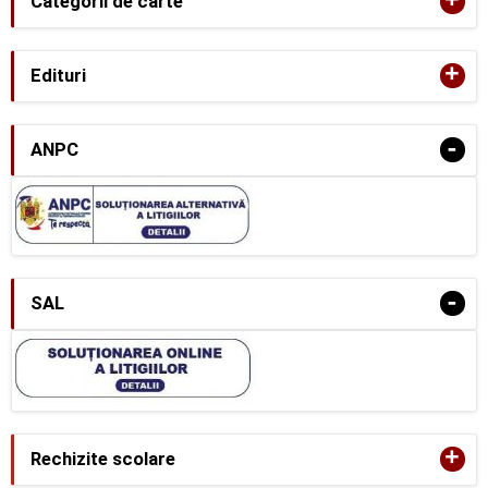
+
Categorii de carte
+
Edituri
-
ANPC
-
SAL
+
Rechizite scolare