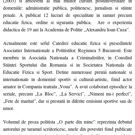
(2003) si absolvent al mai multor cursuri postuniversitare in
domeniile: administratie publica, politienesc, jurnalism si stiinte
penale. A publicat 12 lucrari de specialitate in ramuri precum
educatie fizica, ordine si siguranta publica. Are o experienta
didactica de 19 ani la Academia de Politie „Alexandru Ioan Cuza”.
Actualmente este seful Catedrei educatie fizica si presedintele
Asociatiei Internationale a Politistilor, Regiunea 5 Bucuresti. Este
membru in Asociatia Nationala a Criminalistilor, in Consiliul
Stiintei Sportului din Romania si in Societatea Nationala de
Educatie Fizica si Sport. Detine numeroase premii nationale si
internationale in domeniul sportiv si cultural-artistic, fiind actor
amator in Compania teatrala „Voua”. A avut colaborari episodice la
seriale, precum „La Bloc”, „La Servici”, „Nimeni nu-i perfect”,
„Fete de maritat”, dar si prestatii in diferite emisiuni sportive sau de
umor.
Volumul de proza politista „O parte din mine” reprezinta debutul
autorului pe taramul scriitoricesc, unele din povestiri fiind publicate