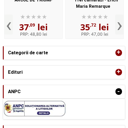
ARCUL DE TRIUMF
Trei camarazi - Erich
Maria Remarque
‹
›
37
lei
35
lei
,09
,72
PRP:
48,80 lei
PRP:
47,00 lei
+
Categorii de carte
+
Edituri
-
ANPC