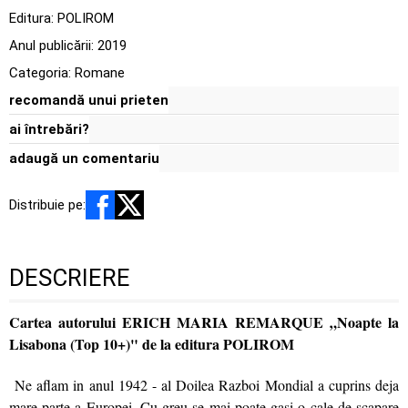
Editura:
POLIROM
Anul publicării:
2019
Categoria:
Romane
recomandă unui prieten
ai întrebări?
adaugă un comentariu
Distribuie pe:
DESCRIERE
Cartea autorului ERICH MARIA REMARQUE „Noapte la
Lisabona (Top 10+)" de la editura POLIROM
Ne aflam in anul 1942 - al Doilea Razboi Mondial a cuprins deja
mare parte a Europei. Cu greu se mai poate gasi o cale de scapare