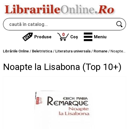
produse
0
Produse
Coș
Meniu
Librăriile Online
/
Beletristica
/
Literatura universala
/
Romane
/
Noapte la Lisabona (Top 10+)
Noapte la Lisabona (Top 10+)