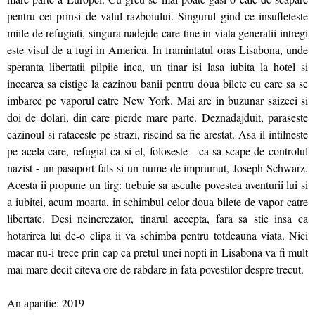
pentru cei prinsi de valul razboiului. Singurul gind ce insufleteste
miile de refugiati, singura nadejde care tine in viata generatii intregi
este visul de a fugi in America. In framintatul oras Lisabona, unde
speranta libertatii pilpiie inca, un tinar isi lasa iubita la hotel si
incearca sa cistige la cazinou banii pentru doua bilete cu care sa se
imbarce pe vaporul catre New York. Mai are in buzunar saizeci si
doi de dolari, din care pierde mare parte. Deznadajduit, paraseste
cazinoul si rataceste pe strazi, riscind sa fie arestat. Asa il intilneste
pe acela care, refugiat ca si el, foloseste - ca sa scape de controlul
nazist - un pasaport fals si un nume de imprumut, Joseph Schwarz.
Acesta ii propune un tirg: trebuie sa asculte povestea aventurii lui si
a iubitei, acum moarta, in schimbul celor doua bilete de vapor catre
libertate. Desi neincrezator, tinarul accepta, fara sa stie insa ca
hotarirea lui de-o clipa ii va schimba pentru totdeauna viata. Nici
macar nu-i trece prin cap ca pretul unei nopti in Lisabona va fi mult
mai mare decit citeva ore de rabdare in fata povestilor despre trecut.
An aparitie: 2019