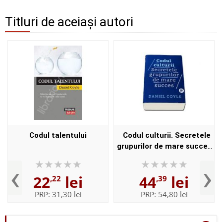
Titluri de aceiași autori
Codul talentului
Codul culturii. Secretele
grupurilor de mare succes
de Daniel Coyle
‹
›
22
lei
44
lei
,22
,39
PRP:
31,30 lei
PRP:
54,80 lei