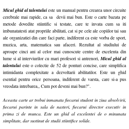
Micul ghid al talentului
este un manual pentru crearea unor circuite
cerebrale mai rapide, ca sa devii mai bun. Este o carte bazata pe
metode dovedite stiintific si testate, care te invata cum sa iti
imbunatatesti atat propriile abilitati, cat si pe cele ale copiilor tai sau
ale organizatiei din care faci parte, indiferent ca este vorba de sport,
muzica, arta, matematica sau afaceri. Rezultat al studiului de
aproape cinci ani al celor mai cunoscute centre de excelenta din
lume si al interviurilor cu mari profesori si antrenori,
Micul ghid al
talentului
este o colectie de 52 de ponturi concise, care simplifica
intimidanta complexitate a dezvoltarii abilitatilor. Este un ghid
esential pentru orice persoana, indiferent de varsta, care si-a pus
vreodata intrebarea,, Cum pot deveni mai bun?".
Aceasta carte ar trebui inmanata fiecarui student in ziua absolvirii,
fiecarui parinte in sala de nasteri, fiecarui director executiv in
prima zi de munca. Este un ghid al excelentei de o minunata
simplitate, dar sustinut de studii stiintifice solide.