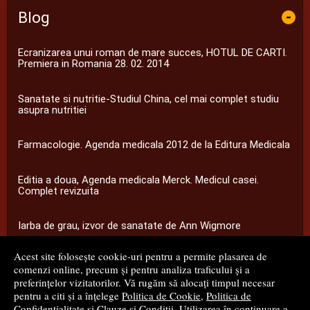
Blog
-
Ecranizarea unui roman de mare succes, HOTUL DE CARTI.
Premiera in Romania 28. 02. 2014
Sanatate si nutritie-Studiul China, cel mai complet studiu
asupra nutritiei
Farmacologie. Agenda medicala 2012 de la Editura Medicala
Editia a doua, Agenda medicala Merck. Medicul casei.
Complet revizuita
Iarba de grau, izvor de sanatate de Ann Wigmore
Acest site folosește cookie-uri pentru a permite plasarea de
...toate știrile
comenzi online, precum și pentru analiza traficului și a
preferințelor vizitatorilor. Vă rugăm să alocați timpul necesar
pentru a citi și a înțelege
Politica de Cookie
,
Politica de
© 2008 - 2026
S.C. M.G. Net Distribution S.R.L.
Confidențialitate
și
Clauze și Condiții
. Utilizarea în continuare a