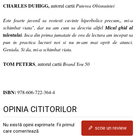
CHARLES DUHIGG,
autorul cartii
Puterea Obisnuintei
Este foarte juvenil sa rostesti cuvinte hiperbolice precum,, mi-a
schimbat viata", dar nu am cum sa descriu altfel
Micul ghid al
talentului
. Inca din prima jumatate de ora de lectura am inceput sa
pun in practica lucruri noi si nu m-am mai oprit de atunci.
Geniala. Si da, mi-a schimbat viata.
TOM PETERS
, autorul cartii
Brand You 50
ISBN:
978-606-722-364-4
OPINIA CITITORILOR
Nu există opinii exprimate. Fii primul
✎
scrie un review
care comentează.