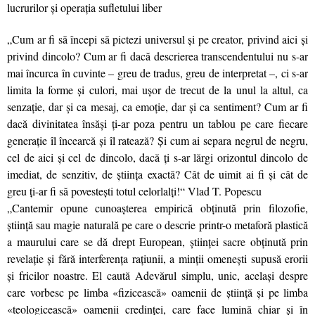
lucrurilor şi operaţia sufletului liber
„Cum ar fi să începi să pictezi universul și pe creator, privind aici și
privind dincolo? Cum ar fi dacă descrierea transcendentului nu s-ar
mai încurca în cuvinte – greu de tradus, greu de interpretat –, ci s-ar
limita la forme și culori, mai ușor de trecut de la unul la altul, ca
senzație, dar și ca mesaj, ca emoție, dar și ca sentiment? Cum ar fi
dacă divinitatea însăși ți-ar poza pentru un tablou pe care fiecare
generație îl încearcă și îl ratează? Și cum ai separa negrul de negru,
cel de aici și cel de dincolo, dacă ți s-ar lărgi orizontul dincolo de
imediat, de senzitiv, de știința exactă? Cât de uimit ai fi și cât de
greu ți-ar fi să povestești totul celorlalți!“ Vlad T. Popescu
„Cantemir opune cunoașterea empirică obținută prin filozofie,
ştiinţă sau magie naturală pe care o descrie printr-o metaforă plastică
a maurului care se dă drept European, științei sacre obţi­nută prin
revelaţie şi fără interferenţa raţiunii, a minţii omeneşti supusă erorii
şi fricilor noastre. El caută Adevărul simplu, unic, acelaşi despre
care vorbesc pe limba «fizicească» oamenii de ştiinţă şi pe limba
«teologicească» oamenii credinţei, care face lumină chiar și în