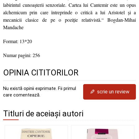
labirintul cunoașterii senzoriale. Cartea lui Cantemir este un opus
alchemicum prin care întreprinde o critică a lui Aristotel și a
mecanicii clasice de pe o poziție relativistă.“ Bogdan-Mihai
Mandache
Format: 13*20
Numar pagini: 256
OPINIA CITITORILOR
Nu există opinii exprimate. Fii primul
✎
scrie un review
care comentează.
Titluri de aceiași autori