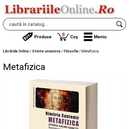
produse
0
Produse
Coș
Meniu
Librăriile Online
/
Stiinte umaniste
/
Filosofie
/
Metafizica
Metafizica