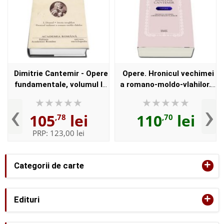
Dimitrie Cantemir - Opere
Opere. Hronicul vechimei
fundamentale, volumul I
a romano-moldo-vlahilor.
(Divanul. Istoria ieroglifica.
Dimitrie Cantemir - Text
‹
›
Hronicul vechimei a
ingrijit, studiu introductiv,
105
lei
110
lei
,78
,70
romano-moldo-vlahil...
indici si glosa...
PRP:
123,00 lei
+
Categorii de carte
+
Edituri