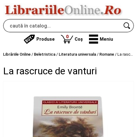
produse
0
Produse
Coș
Meniu
Librăriile Online
/
Beletristica
/
Literatura universala
/
Romane
/
La rascruce de vanturi
La rascruce de vanturi