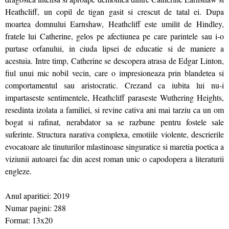
Heathcliff, un copil de tigan gasit si crescut de tatal ei. Dupa
moartea domnului Earnshaw, Heathcliff este umilit de Hindley,
fratele lui Catherine, gelos pe afectiunea pe care parintele sau i-o
purtase orfanului, in ciuda lipsei de educatie si de maniere a
acestuia. Intre timp, Catherine se descopera atrasa de Edgar Linton,
fiul unui mic nobil vecin, care o impresioneaza prin blandetea si
comportamentul sau aristocratic. Crezand ca iubita lui nu-i
impartaseste sentimentele, Heathcliff paraseste Wuthering Heights,
resedinta izolata a familiei, si revine cativa ani mai tarziu ca un om
bogat si rafinat, nerabdator sa se razbune pentru fostele sale
suferinte. Structura narativa complexa, emotiile violente, descrierile
evocatoare ale tinuturilor mlastinoase singuratice si maretia poetica a
viziunii autoarei fac din acest roman unic o capodopera a literaturii
engleze.
Anul aparitiei: 2019
Numar pagini: 288
Format: 13x20