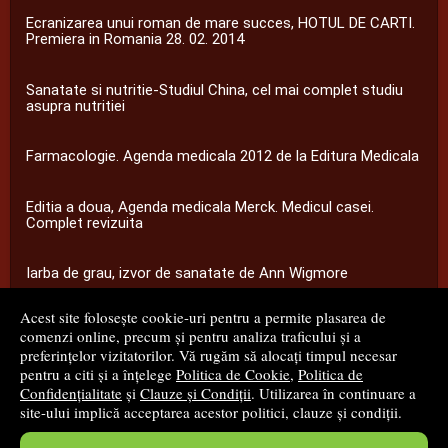
Ecranizarea unui roman de mare succes, HOTUL DE CARTI.
Premiera in Romania 28. 02. 2014
Sanatate si nutritie-Studiul China, cel mai complet studiu
asupra nutritiei
Farmacologie. Agenda medicala 2012 de la Editura Medicala
Editia a doua, Agenda medicala Merck. Medicul casei.
Complet revizuita
Iarba de grau, izvor de sanatate de Ann Wigmore
Acest site folosește cookie-uri pentru a permite plasarea de
...toate știrile
comenzi online, precum și pentru analiza traficului și a
preferințelor vizitatorilor. Vă rugăm să alocați timpul necesar
pentru a citi și a înțelege
Politica de Cookie
,
Politica de
© 2008 - 2026
S.C. M.G. Net Distribution S.R.L.
Confidențialitate
și
Clauze și Condiții
. Utilizarea în continuare a
site-ului implică acceptarea acestor politici, clauze și condiții.
Magazin online
creat de
Vital Soft