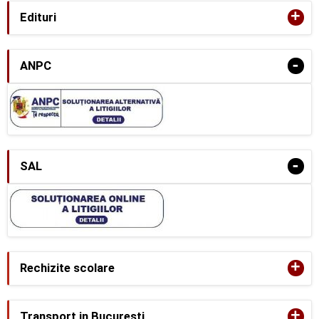
+
Edituri
-
ANPC
-
SAL
+
Rechizite scolare
+
Transport in Bucuresti