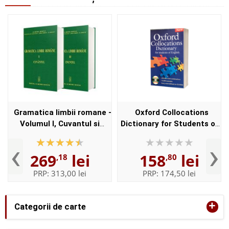
Gramatica limbii romane -
Oxford Collocations
Volumul I, Cuvantul si
Dictionary for Students of
Volumul II, Enuntul -
English with CD-ROM - For
‹
›
Elaborata sub egida
students of English -
269
lei
158
lei
,18
,80
Institutului de
Format, Paperback
Lingvistica,,...
PRP:
313,00 lei
PRP:
174,50 lei
+
Categorii de carte