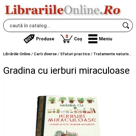
produse
0
Produse
Coș
Meniu
Librăriile Online
/
Carti diverse
/
Sfaturi practice
/
Tratamente naturiste
/
Gradina cu ierburi miraculoase