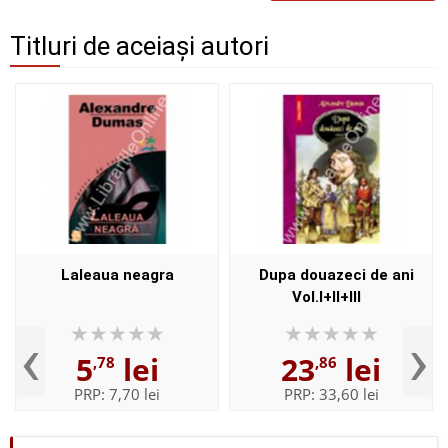
Titluri de aceiași autori
Laleaua neagra
Dupa douazeci de ani
Vol.I+II+III
‹
›
5
lei
23
lei
,78
,86
PRP:
7,70 lei
PRP:
33,60 lei