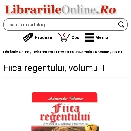
produse
0
Produse
Coș
Meniu
Librăriile Online
/
Beletristica
/
Literatura universala
/
Romane
/
Fiica regentului, volumul I
Fiica regentului, volumul I