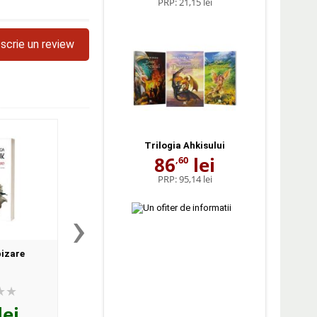
PRP:
21,15 lei
scrie un review
Trilogia Ahkisului
86
lei
,60
PRP:
95,14 lei
›
bizare
Si soarele e o stea
Portretul lui Dorian
lei
49
lei
52
lei
,00
,00