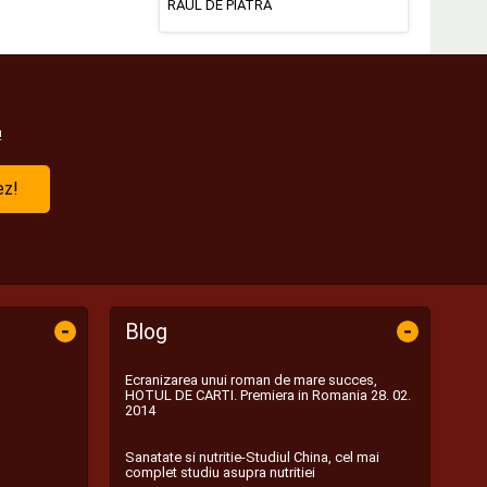
RAUL DE PIATRA
!
ez!
-
-
Blog
Ecranizarea unui roman de mare succes,
HOTUL DE CARTI. Premiera in Romania 28. 02.
2014
Sanatate si nutritie-Studiul China, cel mai
complet studiu asupra nutritiei