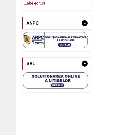
...alte edituri
-
ANPC
-
SAL