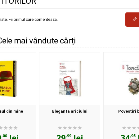
TITORILOR
✎
mate. Fii primul care comentează.
ele mai vândute cărți
sul din mine
Eleganta ariciului
Povestiri 
9
lei
29
lei
34
,00
,99
,95