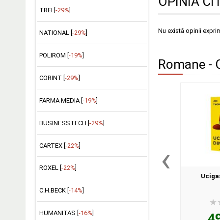
OPINIA CI
TREI [
-29%
]
Nu există opinii expri
NATIONAL [
-29%
]
POLIROM [
-19%
]
Romane - C
CORINT [
-29%
]
FARMA MEDIA [
-19%
]
BUSINESSTECH [
-29%
]
‹
CARTEX [
-22%
]
ROXEL [
-22%
]
Uciga
C.H.BECK [
-14%
]
4
HUMANITAS [
-16%
]