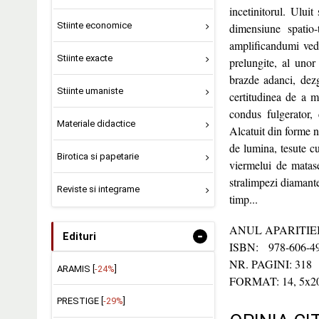
incetinitorul. Ului
Stiinte economice
dimensiune spatio
amplificandumi vede
Stiinte exacte
prelungite, al unor
brazde adanci, dezg
Stiinte umaniste
certitudinea de a 
condus fulgerator, 
Materiale didactice
Alcatuit din forme n
de lumina, tesute cu
Birotica si papetarie
viermelui de matase
stralimpezi diamante,
Reviste si integrame
timp...
ANUL APARITIEI:
-
Edituri
ISBN: 978-606-49
NR. PAGINI: 318
ARAMIS [
-24%
]
FORMAT: 14, 5x20
PRESTIGE [
-29%
]