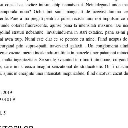
t sa constat ca levitez intr-un chip nemaivazut. Neintelegand unde ma 
-temporala noua? Ochii imi sunt mangaiati de aceeasi lumina ce 
rile. Pare a ma pregati pentru a putea rezista unor noi impulsuri ce vi
 unde colorat-fluorescente, ajunse pana la intensitati maxime. De ne
olind straturi nebanuite, invaluindu-ma in stari extatice, pana sa-mi 
mai avea trup. Numi este clar ce se petrece cu mine. Fiind nespus de
curgand prin supra-spatii, traversand galaxii... Un conglomerat uimit
emaivazute, mereu incalcindu-mi fiinta in panzele unor paianjeni miracul
 multa ingeniozitate. Se smulg zvacnind in ritmuri uimitoare, curgand l
, care imi creeaza imagini senzational de stralucitoare. Oi fi ratacin
 ajuns in energiile unei intensitati inepuizabile, fiind dizolvat, cazut d
 2019
-0101-9
, 5