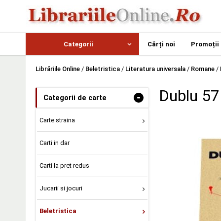
Categorii
Cărți noi
Promoții
Librăriile Online
/
Beletristica
/
Literatura universala
/
Romane
/
Dublu 57 
-
Categorii de carte
Carte straina
Carti in dar
Carti la pret redus
Jucarii si jocuri
Beletristica