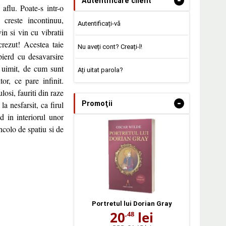
-
Autentificare client
aflu. Poate-s intr-o
creste incontinuu,
Autentificați-vă
n si vin cu vibratii
crezut! Acestea taie
Nu aveți cont? Creați-l!
pierd cu desavarsire
 uimit, de cum sunt
Ați uitat parola?
or, ce pare infinit.
osi, fauriti din raze
-
Promoţii
a nesfarsit, ca firul
d in interiorul unor
incolo de spatiu si de
Portretul lui Dorian Gray
20
lei
,48