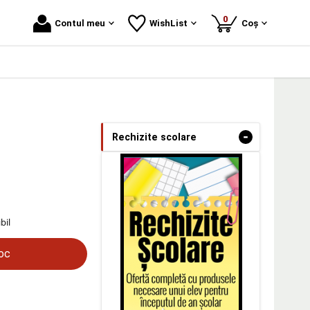
produse
0
Contul meu
WishList
Coș
-
Rechizite scolare
bil
toc