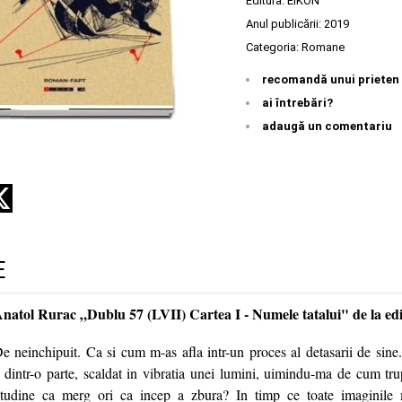
Editura:
EIKON
Anul publicării:
2019
Categoria:
Romane
recomandă unui prieten
ai întrebări?
adaugă un comentariu
E
Anatol Rurac „Dublu 57 (LVII) Cartea I - Numele tatalui" de la 
 De neinchipuit. Ca si cum m-as afla intr-un proces al detasarii de sine
dintr-o parte, scaldat in vibratia unei lumini, uimindu-ma de cum tru
tudine ca merg ori ca incep a zbura? In timp ce toate imaginile 