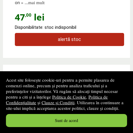
on
» ...mai mult
47
lei
,00
Disponibilitate: stoc indisponibil
alertă stoc
Acest site folosește cookie-uri pentru a permite plasarea de
comenzi online, precum și pentru analiza traficului și a
preferințelor vizitatorilor. Vă rugăm să alocați timpul necesar
pentru a citi și a înțelege
Politica de Cookie
,
Politica de
Confidențialitate
și
Clauze și Condiții
. Utilizarea în continuare a
site-ului implică acceptarea acestor politici, clauze și condiții.
Sunt de acord
Winter wonderland sticker book