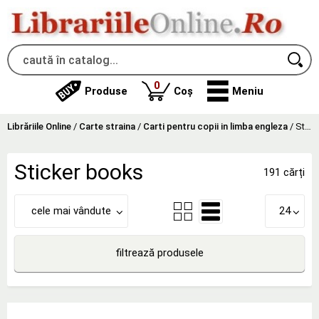
produse
0
Produse
Coș
Meniu
Librăriile Online
/
Carte straina
/
Carti pentru copii in limba engleza
/
Sticker books
Sticker books
191 cărți
cele mai vândute
24
filtrează produsele