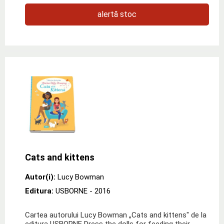
alertă stoc
Cats and kittens
Autor(i):
Lucy Bowman
Editura:
USBORNE
- 2016
Cartea autorului Lucy Bowman „Cats and kittens" de la
editura USBORNE Dress the dolls for feeding their