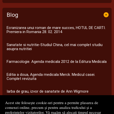
Blog
-
Ecranizarea unui roman de mare succes, HOTUL DE CARTI.
Premiera in Romania 28. 02. 2014
Sanatate si nutritie-Studiul China, cel mai complet studiu
asupra nutritiei
Farmacologie. Agenda medicala 2012 de la Editura Medicala
Editia a doua, Agenda medicala Merck. Medicul casei.
Complet revizuita
Iarba de grau, izvor de sanatate de Ann Wigmore
Acest site folosește cookie-uri pentru a permite plasarea de
...toate știrile
comenzi online, precum și pentru analiza traficului și a
preferințelor vizitatorilor. Vă rugăm să alocați timpul necesar