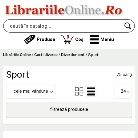
produse
0
Produse
Coș
Meniu
Librăriile Online
/
Carti diverse
/
Divertisment
/
Sport
Sport
75 cărți
cele mai vândute
24
filtrează produsele