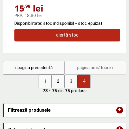
15
lei
,98
PRP:
18,80 lei
Disponibilitate: stoc indisponibil - stoc epuizat
alertă stoc
‹ pagina precedentă
pagina următoare ›
1
2
3
4
73 - 75
din
75
produse
+
Filtrează produsele