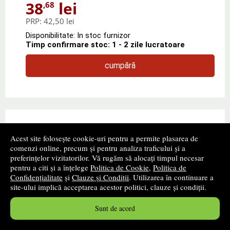
38
lei
,68
PRP:
42,50 lei
Disponibilitate: In stoc furnizor
Timp confirmare stoc: 1 - 2 zile lucratoare
cumpără
Acest site folosește cookie-uri pentru a permite plasarea de
comenzi online, precum și pentru analiza traficului și a
preferințelor vizitatorilor. Vă rugăm să alocați timpul necesar
pentru a citi și a înțelege
Politica de Cookie
,
Politica de
Oameni pe care i-am cunoscut, volumul II,
Confidențialitate
și
Clauze și Condiții
. Utilizarea în continuare a
Aurel Carasel, Pavcon
site-ului implică acceptarea acestor politici, clauze și condiții.
Autor(i):
Aurel Carasel
Sunt de acord
Editura:
PAVCON
- 2019