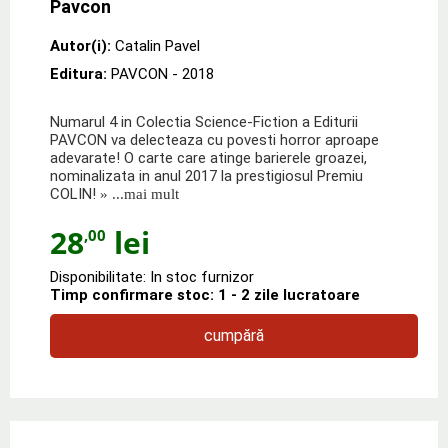
Pavcon
Autor(i):
Catalin Pavel
Editura:
PAVCON
- 2018
Numarul 4 in Colectia Science-Fiction a Editurii
PAVCON va delecteaza cu povesti horror aproape
adevarate! O carte care atinge barierele groazei,
nominalizata in anul 2017 la prestigiosul Premiu
COLIN!
» ...mai mult
28
lei
,00
Disponibilitate: In stoc furnizor
Timp confirmare stoc: 1 - 2 zile lucratoare
cumpără