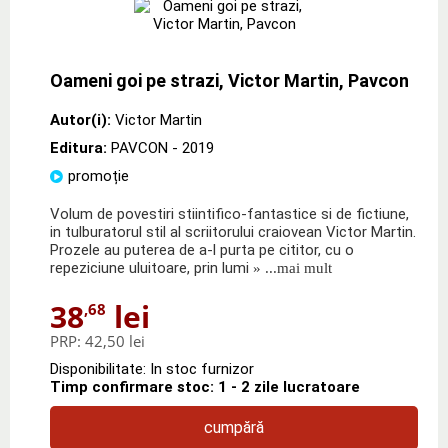
Oameni goi pe strazi, Victor Martin, Pavcon
Autor(i):
Victor Martin
Editura:
PAVCON
- 2019
promoție
Volum de povestiri stiintifico-fantastice si de fictiune,
in tulburatorul stil al scriitorului craiovean Victor Martin.
Prozele au puterea de a-l purta pe cititor, cu o
repeziciune uluitoare, prin lumi
» ...mai mult
38
lei
,68
PRP:
42,50 lei
Disponibilitate: In stoc furnizor
Timp confirmare stoc: 1 - 2 zile lucratoare
cumpără