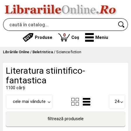
produse
0
Produse
Coș
Meniu
Librăriile Online
/
Beletristica
/
Science fiction
Literatura stiintifico-
fantastica
1100 cărți
cele mai vândute
24
filtrează produsele