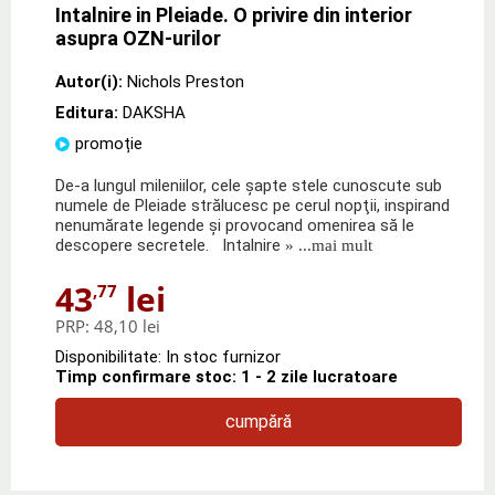
Intalnire in Pleiade. O privire din interior
asupra OZN-urilor
Autor(i):
Nichols Preston
Editura:
DAKSHA
promoție
De-a lungul mileniilor, cele şapte stele cunoscute sub
numele de Pleiade strălucesc pe cerul nopţii, inspirand
nenumărate legende şi provocand omenirea să le
descopere secretele. Intalnire
» ...mai mult
43
lei
,77
PRP:
48,10 lei
Disponibilitate: In stoc furnizor
Timp confirmare stoc: 1 - 2 zile lucratoare
cumpără