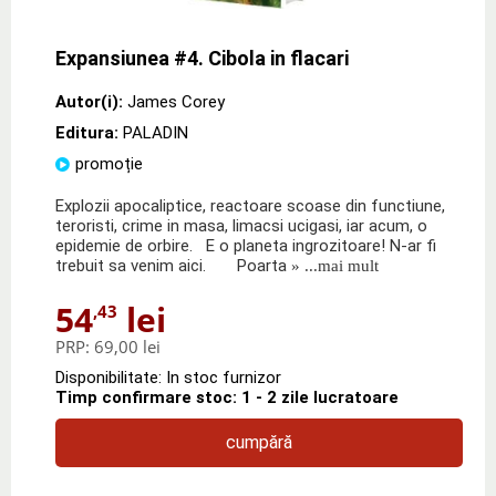
Expansiunea #4. Cibola in flacari
Autor(i):
James Corey
Editura:
PALADIN
promoție
Explozii apocaliptice, reactoare scoase din functiune,
teroristi, crime in masa, limacsi ucigasi, iar acum, o
epidemie de orbire. E o planeta ingrozitoare! N-ar fi
trebuit sa venim aici. Poarta
» ...mai mult
54
lei
,43
PRP:
69,00 lei
Disponibilitate: In stoc furnizor
Timp confirmare stoc: 1 - 2 zile lucratoare
cumpără