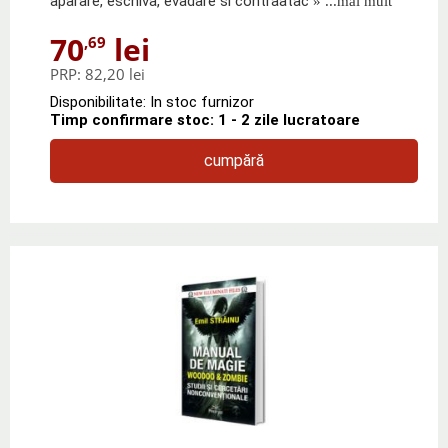
aparare, eschiva, evadare si contraatac
» ...mai mult
70
lei
,69
PRP:
82,20 lei
Disponibilitate: In stoc furnizor
Timp confirmare stoc: 1 - 2 zile lucratoare
cumpără