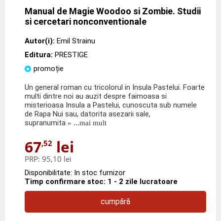
Manual de Magie Woodoo si Zombie. Studii
si cercetari nonconventionale
Autor(i):
Emil Strainu
Editura:
PRESTIGE
promoție
Un general roman cu tricolorul in Insula Pastelui. Foarte
multi dintre noi au auzit despre faimoasa si
misterioasa Insula a Pastelui, cunoscuta sub numele
de Rapa Nui sau, datorita asezarii sale,
supranumita
» ...mai mult
67
lei
,52
PRP:
95,10 lei
Disponibilitate: In stoc furnizor
Timp confirmare stoc: 1 - 2 zile lucratoare
cumpără