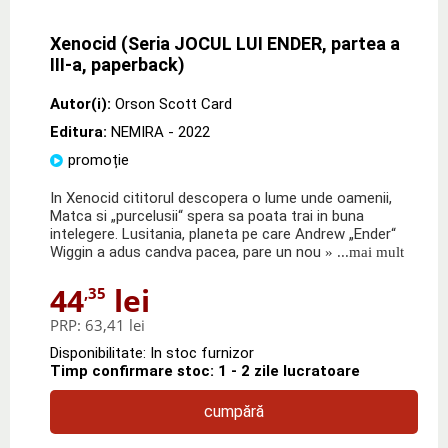
Xenocid (Seria JOCUL LUI ENDER, partea a
III-a, paperback)
Autor(i):
Orson Scott Card
Editura:
NEMIRA
- 2022
promoție
In Xenocid cititorul descopera o lume unde oamenii,
Matca si „purcelusii“ spera sa poata trai in buna
intelegere. Lusitania, planeta pe care Andrew „Ender“
Wiggin a adus candva pacea, pare un nou
» ...mai mult
44
lei
,35
PRP:
63,41 lei
Disponibilitate: In stoc furnizor
Timp confirmare stoc: 1 - 2 zile lucratoare
cumpără