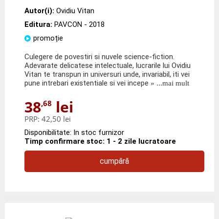
Autor(i):
Ovidiu Vitan
Editura:
PAVCON
- 2018
promoție
Culegere de povestiri si nuvele science-fiction.
Adevarate delicatese intelectuale, lucrarile lui Ovidiu
Vitan te transpun in universuri unde, invariabil, iti vei
pune intrebari existentiale si vei incepe
» ...mai mult
38
lei
,68
PRP:
42,50 lei
Disponibilitate: In stoc furnizor
Timp confirmare stoc: 1 - 2 zile lucratoare
cumpără