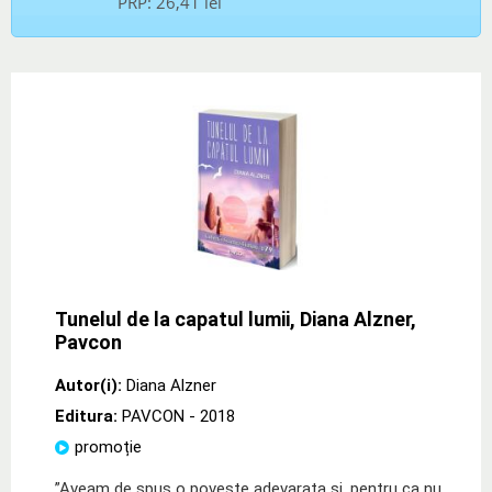
PRP:
26,41 lei
Tunelul de la capatul lumii, Diana Alzner,
Pavcon
Autor(i):
Diana Alzner
Editura:
PAVCON
- 2018
promoție
”Aveam de spus o poveste adevarata si, pentru ca nu