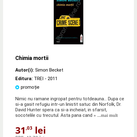
Chimia mortii
Autor(i):
Simon Becket
Editura:
TREI
- 2011
promoție
Nimic nu ramane ingropat pentru totdeauna... Dupa ce
si-a gasit refugiu intr-un linistit satuc din Norfolk, Dr.
David Hunter spera ca si-a incheiat, in sfarsit,
socotelile cu trecutul. Asta pana cand
» ...mai mult
31
lei
,03