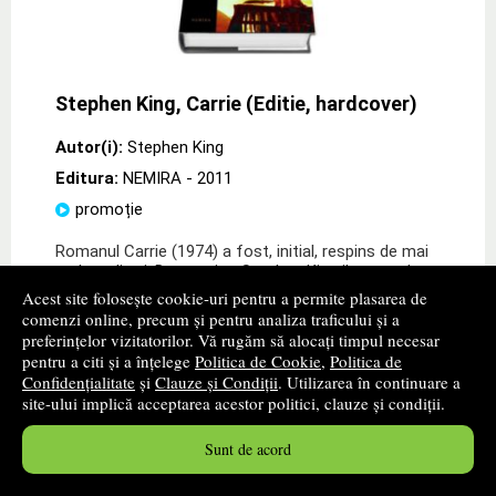
Stephen King, Carrie (Editie, hardcover)
Autor(i):
Stephen King
Editura:
NEMIRA
- 2011
promoție
Romanul Carrie (1974) a fost, initial, respins de mai
multe edituri. Descurajat, Stephen King il arunca la cos,
insa cea care salveaza manuscrisul este sotia sa,
Acest site folosește cookie-uri pentru a permite plasarea de
Tabby, care-i recomanda cateva modificari
» ...mai mult
comenzi online, precum și pentru analiza traficului și a
preferințelor vizitatorilor. Vă rugăm să alocați timpul necesar
29
lei
,50
pentru a citi și a înțelege
Politica de Cookie
,
Politica de
Confidențialitate
și
Clauze și Condiții
. Utilizarea în continuare a
PRP:
44,70 lei
site-ului implică acceptarea acestor politici, clauze și condiții.
Disponibilitate: stoc indisponibil
Sunt de acord
alertă stoc