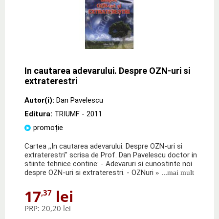
In cautarea adevarului. Despre OZN-uri si
extraterestri
Autor(i):
Dan Pavelescu
Editura:
TRIUMF
- 2011
promoție
Cartea ,,In cautarea adevarului. Despre OZN-uri si
extraterestri" scrisa de Prof. Dan Pavelescu doctor in
stiinte tehnice contine: - Adevaruri si cunostinte noi
despre OZN-uri si extraterestri. - OZNuri
» ...mai mult
17
lei
,37
PRP:
20,20 lei