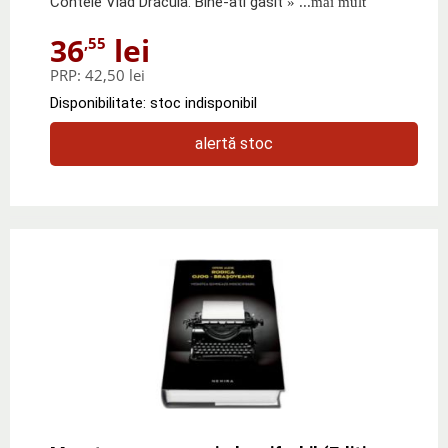
Contele Vlad Dracula. Bine-ati gasit
» ...mai mult
36
lei
,55
PRP:
42,50 lei
Disponibilitate: stoc indisponibil
alertă stoc