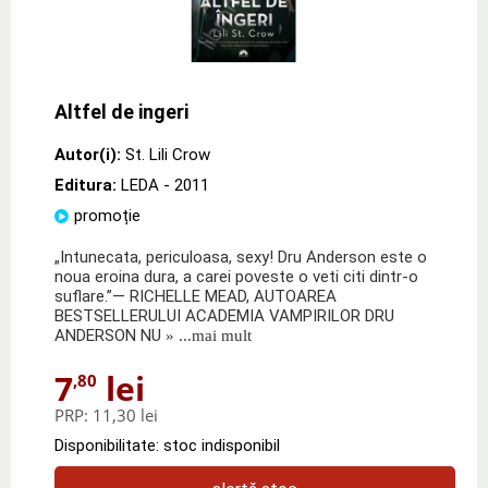
Altfel de ingeri
Autor(i):
St. Lili Crow
Editura:
LEDA
- 2011
promoție
„Intunecata, periculoasa, sexy! Dru Anderson este o
noua eroina dura, a carei poveste o veti citi dintr-o
suflare.”— RICHELLE MEAD, AUTOAREA
BESTSELLERULUI ACADEMIA VAMPIRILOR DRU
ANDERSON NU
» ...mai mult
7
lei
,80
PRP:
11,30 lei
Disponibilitate: stoc indisponibil