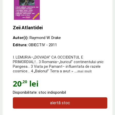
Zeii Atlantidei
Autor(i):
Raymond W. Drake
Editura:
OBIECTIV
- 2011
I. LEMURIA–„DOVADA” CA OCCIDENTUL E
PRIMORDIAL!... 3 Romania–„buricul” continentului unic
Pangeea... 3 Viata pe Pamant– influentata de razele
cosmice... 4 „Balonul” Terra a avut
» ...mai mult
20
lei
,20
Disponibilitate: stoc indisponibil
alertă stoc