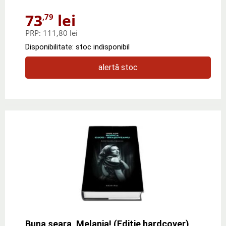
73
lei
,79
PRP:
111,80 lei
Disponibilitate: stoc indisponibil
alertă stoc
Buna seara, Melania! (Editie hardcover)