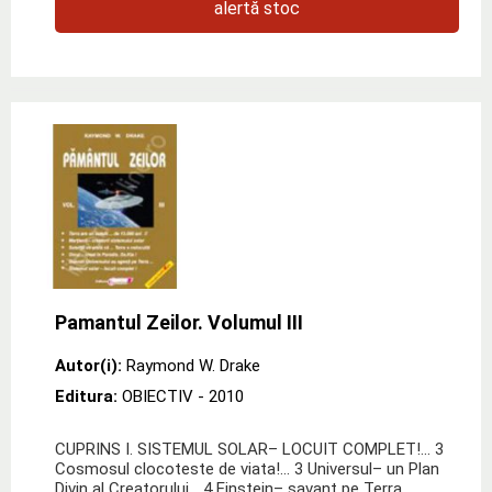
alertă stoc
Pamantul Zeilor. Volumul III
Autor(i):
Raymond W. Drake
Editura:
OBIECTIV
- 2010
CUPRINS I. SISTEMUL SOLAR– LOCUIT COMPLET!... 3
Cosmosul clocoteste de viata!... 3 Universul– un Plan
Divin al Creatorului... 4 Einstein– savant pe Terra,