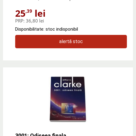
25
lei
,39
PRP:
36,80 lei
Disponibilitate: stoc indisponibil
alertă stoc
3001: Odiseea finala