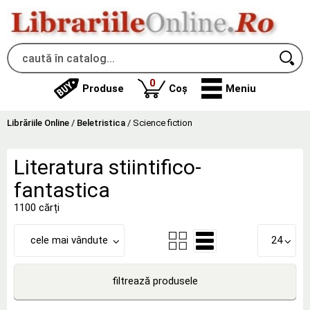
produse
0
Produse
Coș
Meniu
Librăriile Online
/
Beletristica
/
Science fiction
Literatura stiintifico-
fantastica
1100 cărți
cele mai vândute
24
filtrează produsele