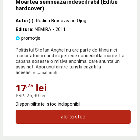
Moartea semneaza indescifrabil (Editie
hardcover)
Autor(i):
Rodica Brasoveanu Ojog
Editura:
NEMIRA
- 2011
promoție
Politistul Stefan Anghel nu are parte de tihna nici
macar atunci cand isi petrece concediul la munte. La
cabana soseste o misiva anonima, care anunta un
asasinat. Apoi unul dintre turistii cazati la
aceeasi
» ...mai mult
17
lei
,75
PRP:
26,90 lei
Disponibilitate: stoc indisponibil
alertă stoc