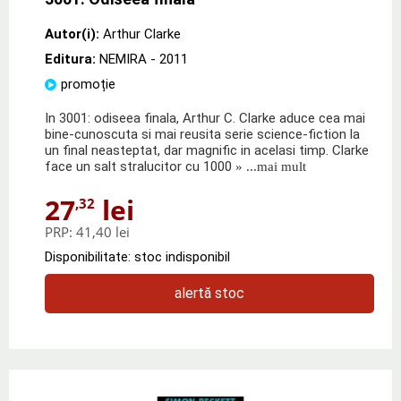
Autor(i):
Arthur Clarke
Editura:
NEMIRA
- 2011
promoție
In 3001: odiseea finala, Arthur C. Clarke aduce cea mai
bine-cunoscuta si mai reusita serie science-fiction la
un final neasteptat, dar magnific in acelasi timp. Clarke
face un salt stralucitor cu 1000
» ...mai mult
27
lei
,32
PRP:
41,40 lei
Disponibilitate: stoc indisponibil
alertă stoc