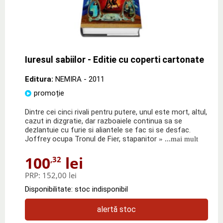
Iuresul sabiilor - Editie cu coperti cartonate
Editura:
NEMIRA
- 2011
promoție
Dintre cei cinci rivali pentru putere, unul este mort, altul,
cazut in dizgratie, dar razboaiele continua sa se
dezlantuie cu furie si aliantele se fac si se desfac.
Joffrey ocupa Tronul de Fier, stapanitor
» ...mai mult
100
lei
,32
PRP:
152,00 lei
Disponibilitate: stoc indisponibil
alertă stoc