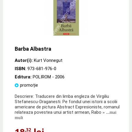
Barba Albastra
Autor(i):
Kurt Vonnegut
ISBN:
973-681-976-0
Editura:
POLIROM
- 2006
promoție
Descriere: Traducere din limba engleza de Virgiliu
Stefanescu-Draganesti. Pe fondul unei istorii a scolii
americane de pictura Abstract Expresioniste, romanul
relateaza povestea unui artist armean, Rabo
» ...mai
mult
18
lei
,32