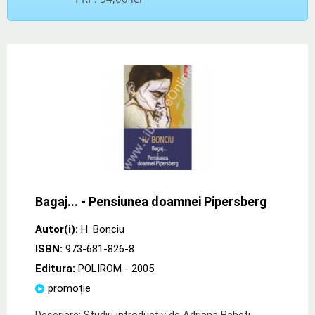
Bagaj... - Pensiunea doamnei Pipersberg
Autor(i):
H. Bonciu
ISBN:
973-681-826-8
Editura:
POLIROM
- 2005
promoție
Descriere: Studiu introductiv de Adriana Babeti.