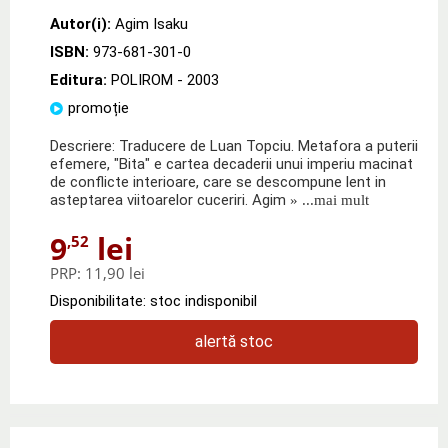
Autor(i):
Agim Isaku
ISBN:
973-681-301-0
Editura:
POLIROM
- 2003
promoție
Descriere: Traducere de Luan Topciu. Metafora a puterii
efemere, "Bita" e cartea decaderii unui imperiu macinat
de conflicte interioare, care se descompune lent in
asteptarea viitoarelor cuceriri. Agim
» ...mai mult
9
lei
,52
PRP:
11,90 lei
Disponibilitate: stoc indisponibil
alertă stoc