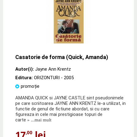
Casatorie de forma (Quick, Amanda)
Autor(i):
Jayne Ann Krentz
Editura:
ORIZONTURI
- 2005
promoție
AMANDA QUICK si JAYNE CASTLE sint pseudonimele
pe care scriitoarea JAYNE ANN KRENTZ le-a utilizat, in
functie de genul de fictiune abordat, si cu care
figureaza in cele mai prestigioase topuri de
carte
» ...mai mult
17
lei
,00