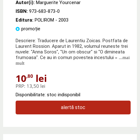
Autor(i):
Marguerite Yourcenar
ISBN:
973-683-873-0
Editura:
POLIROM
- 2003
promoție
Descriere: Traducere de Laurentiu Zoicas. Postfata de
Laurent Rossion. Aparut in 1982, volumul reuneste trei
nuvele: "Anna Soros", "Un om obscur" si "O dimineata
frumoasa". Ce au in comun povestea incestului
» ...mai
mult
10
lei
,80
PRP:
13,50 lei
Disponibilitate: stoc indisponibil
alertă stoc