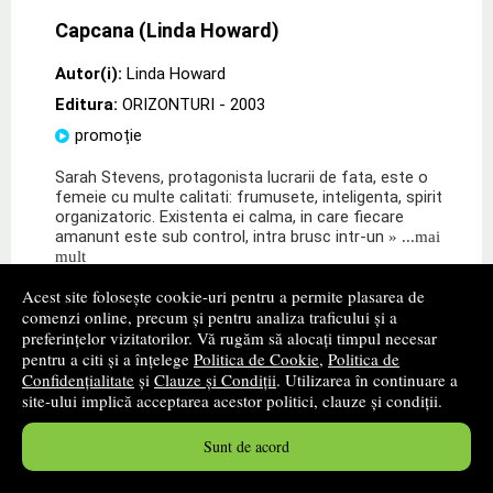
Capcana (Linda Howard)
Autor(i):
Linda Howard
Editura:
ORIZONTURI
- 2003
promoție
Sarah Stevens, protagonista lucrarii de fata, este o
femeie cu multe calitati: frumusete, inteligenta, spirit
organizatoric. Existenta ei calma, in care fiecare
amanunt este sub control, intra brusc intr-un
» ...mai
mult
Acest site folosește cookie-uri pentru a permite plasarea de
17
lei
,00
comenzi online, precum și pentru analiza traficului și a
PRP:
20,00 lei
preferințelor vizitatorilor. Vă rugăm să alocați timpul necesar
pentru a citi și a înțelege
Politica de Cookie
,
Politica de
Disponibilitate: stoc indisponibil
Confidențialitate
și
Clauze și Condiții
. Utilizarea în continuare a
site-ului implică acceptarea acestor politici, clauze și condiții.
alertă stoc
Sunt de acord