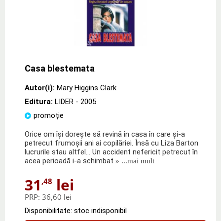
Casa blestemata
Autor(i):
Mary Higgins Clark
Editura:
LIDER
- 2005
promoție
Orice om îşi doreşte să revină în casa în care şi-a
petrecut frumoşii ani ai copilăriei. Însă cu Liza Barton
lucrurile stau altfel... Un accident nefericit petrecut în
acea perioadă i-a schimbat
» ...mai mult
31
lei
,48
PRP:
36,60 lei
Disponibilitate: stoc indisponibil