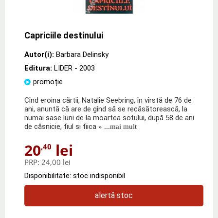
Capriciile destinului
Autor(i):
Barbara Delinsky
Editura:
LIDER
- 2003
promoție
Cînd eroina cărtii, Natalie Seebring, în vîrstă de 76 de
ani, anuntă că are de gînd să se recăsătorească, la
numai sase luni de la moartea sotului, după 58 de ani
de căsnicie, fiul si fiica
» ...mai mult
20
lei
,40
PRP:
24,00 lei
Disponibilitate: stoc indisponibil
alertă stoc