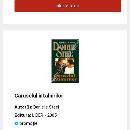
alertă stoc
Caruselul intalnirilor
Autor(i):
Danielle Steel
Editura:
LIDER
- 2005
promoție