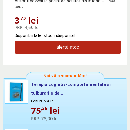
Autorul dezvaluie pagini de neuitat din istoria
» ...mai
mult
3
lei
,73
PRP:
4,60 lei
Disponibilitate: stoc indisponibil
alertă stoc
Noi vă recomandăm!
Terapia cognitiv-comportamentala si
tulburarile de...
Editura ASCR
75
lei
,35
PRP:
78,00 lei