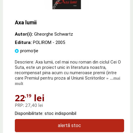
Axa lumii
Autor(i):
Gheorghe Schwartz
Editura:
POLIROM
- 2005
promoție
Descriere: Axa lumii, cel mai nou roman din ciclul Cei O
Suta, este un proiect unic in literatura noastra,
recompensat pina acum cu numeroase premii (intre
care Premiul pentru proza al Uniunii Scriitorilor
» ...mai
mult
22
lei
,19
PRP:
27,40 lei
Disponibilitate: stoc indisponibil
alertă stoc