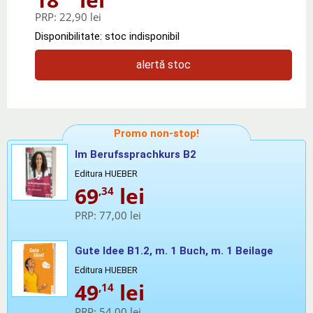
PRP:
22,90 lei
Disponibilitate: stoc indisponibil
alertă stoc
Promo non-stop!
Im Berufssprachkurs B2
Editura HUEBER
69
lei
,34
PRP:
77,00 lei
Gute Idee B1.2, m. 1 Buch, m. 1 Beilage
Editura HUEBER
49
lei
,14
PRP:
54,00 lei