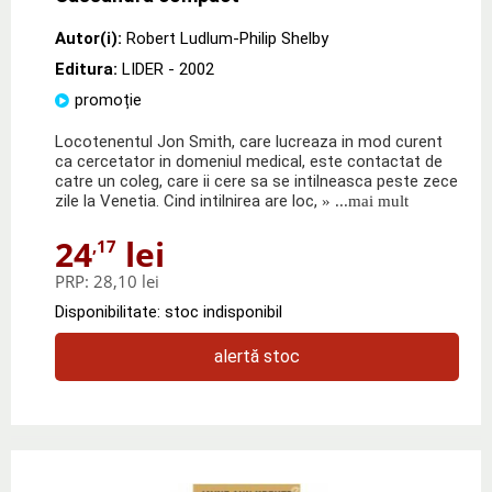
Autor(i):
Robert Ludlum-Philip Shelby
Editura:
LIDER
- 2002
promoție
Locotenentul Jon Smith, care lucreaza in mod curent
ca cercetator in domeniul medical, este contactat de
catre un coleg, care ii cere sa se intilneasca peste zece
zile la Venetia. Cind intilnirea are loc,
» ...mai mult
24
lei
,17
PRP:
28,10 lei
Disponibilitate: stoc indisponibil
alertă stoc