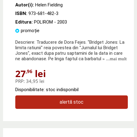
Autor(i):
Helen Fielding
ISBN:
973-681-482-3
Editura:
POLIROM
- 2003
promoție
Descriere: Traducere de Dora Fejes. "Bridget Jones: La
limita ratiunii" reia povestea din "Jurnalul lui Bridget
Jones", exact dupa patru saptamini de la data in care
ne abandonase. Pe linga faptul ca barbatul
» ...mai mult
27
lei
,96
PRP:
34,95 lei
Disponibilitate: stoc indisponibil
alertă stoc