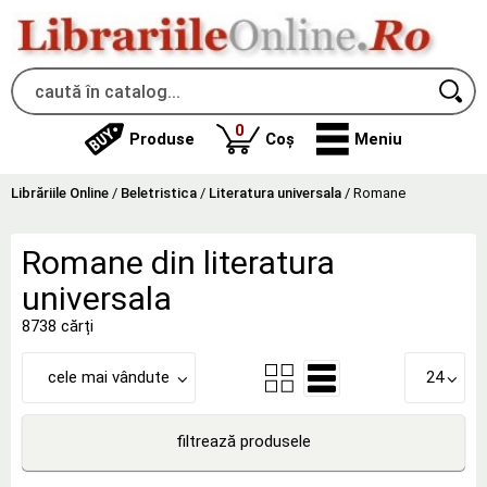
produse
0
Produse
Coș
Meniu
Librăriile Online
/
Beletristica
/
Literatura universala
/
Romane
Romane din literatura
universala
8738 cărți
cele mai vândute
24
filtrează produsele