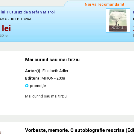
Noi vă recomandăm!
lui Tuturuz de Stefan Mitroi
RAO GRUP EDITORIAL
lei
20 lei
Mai curind sau mai tirziu
Autor(i):
Elizabeth Adler
Editura:
MIRON
- 2008
promoție
Mai curind sau mai tirziu
Vorbeste, memorie. O autobiografie rescrisa (Ed