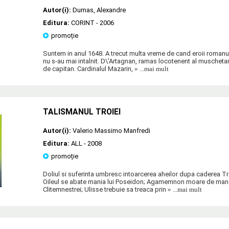
Autor(i):
Dumas
,
Alexandre
Editura:
CORINT
- 2006
promoție
Suntem in anul 1648. A trecut multa vreme de cand eroii romanul
nu s-au mai intalnit. D\'Artagnan, ramas locotenent al muschetari
de capitan. Cardinalul Mazarin,
» ...mai mult
TALISMANUL TROIEI
Autor(i):
Valerio Massimo Manfredi
Editura:
ALL
- 2008
promoție
Doliul si suferinta umbresc intoarcerea aheilor dupa caderea Tro
Oileul se abate mania lui Poseidon; Agamemnon moare de mana l
Clitemnestrei; Ulisse trebuie sa treaca prin
» ...mai mult