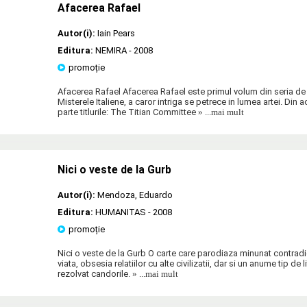
Afacerea Rafael
Autor(i):
Iain Pears
Editura:
NEMIRA
- 2008
promoție
Afacerea Rafael Afacerea Rafael este primul volum din seria de
Misterele Italiene, a caror intriga se petrece in lumea artei. Din 
parte titlurile: The Titian Committee
» ...mai mult
Nici o veste de la Gurb
Autor(i):
Mendoza
,
Eduardo
Editura:
HUMANITAS
- 2008
promoție
Nici o veste de la Gurb O carte care parodiaza minunat contradi
viata, obsesia relatiilor cu alte civilizatii, dar si un anume tip de 
rezolvat candorile.
» ...mai mult