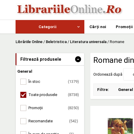
Categorii
Cărți noi
Promoții
Librăriile Online
/
Beletristica
/
Literatura universala
/
Romane
-
Romane din 
Filtrează produsele
General
Ordonează după
În stoc
(1379)
Filtre:
General
Toate produsele
(8738)
Promoții
(8250)
Recomandate
(542)