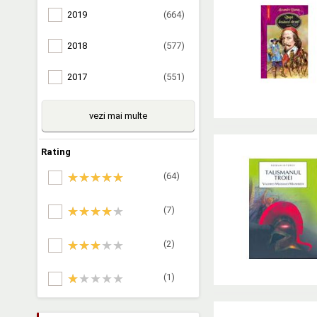
2019
(664)
2018
(577)
2017
(551)
vezi mai multe
Rating
(64)
(7)
(2)
(1)