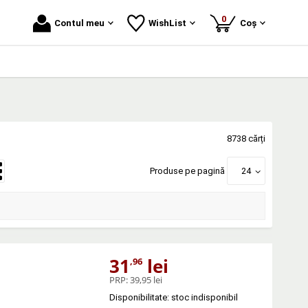
produse
0
Contul meu
WishList
Coș
8738 cărți
Produse pe pagină
24
31
lei
,96
PRP:
39,95 lei
Disponibilitate: stoc indisponibil