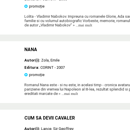
promoție
Lolita - Vladimir Nabokov. Impreuna cu romanele Glorie, Ada sa
familie si cu volumul autobiografic Vorbeste, memorie, romanul
de autor „Vladimir Nabokov”
» ...mai mult
NANA
Autor(i):
Zola
,
Emile
Editura:
CORINT
- 2007
promoție
Romanul Nana este - si nu este, in acelasi timp - cronica ava­taru
pariziene din vremea lui Napoleon al III-lea, rezultat splendid si
ereditati marcate de
» ...mai mult
CUM SA DEVII CAVALER
Autor(i):
Lance
,
Sir Geoffrey