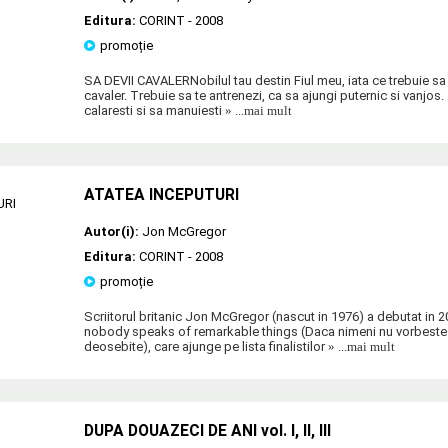
Editura:
CORINT
- 2008
promoție
SA DEVII CAVALERNobilul tau destin Fiul meu, iata ce trebuie sa s
cavaler. Trebuie sa te antrenezi, ca sa ajungi puternic si vanjos.
calaresti si sa manuiesti
» ...mai mult
ATATEA INCEPUTURI
Autor(i):
Jon McGregor
Editura:
CORINT
- 2008
promoție
Scriitorul britanic Jon McGregor (nascut in 1976) a debutat in 2
nobody speaks of remarkable things (Daca nimeni nu vorbeste 
deosebite), care ajunge pe lista finalistilor
» ...mai mult
DUPA DOUAZECI DE ANI vol. I, II, III