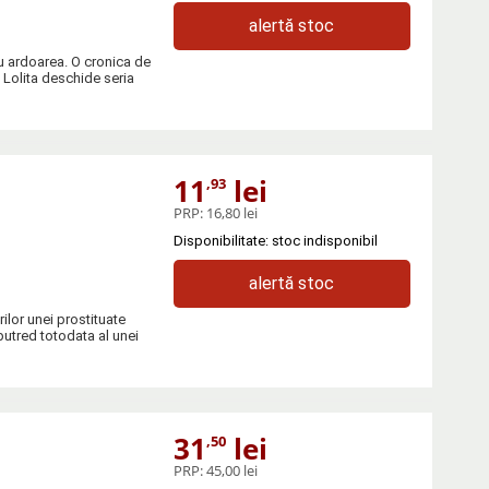
alertă stoc
u ardoarea. O cronica de
 Lolita deschide seria
11
lei
,93
PRP:
16,80 lei
Disponibilitate: stoc indisponibil
alertă stoc
rilor unei prostituate
 putred totodata al unei
31
lei
,50
PRP:
45,00 lei