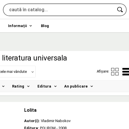
Informații
Blog
literatura universala
Afișare:
cele mai vândute
Rating
Editura
An publicare
Lolita
Autor(i):
Vladimir Nabokov
Editura:
POLIROM
- 2008