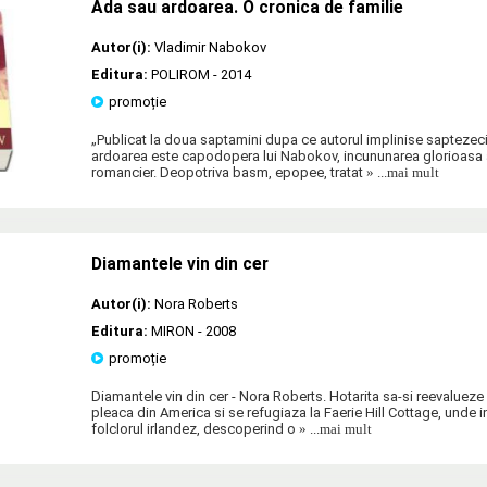
Ada sau ardoarea. O cronica de familie
Autor(i):
Vladimir Nabokov
Editura:
POLIROM
- 2014
promoție
„Publicat la doua saptamini dupa ce autorul implinise saptezeci
ardoarea este capodopera lui Nabokov, incununarea glorioasa a
romancier. Deopotriva basm, epopee, tratat
» ...mai mult
Diamantele vin din cer
Autor(i):
Nora Roberts
Editura:
MIRON
- 2008
promoție
Diamantele vin din cer - Nora Roberts. Hotarita sa-si reevalueze
pleaca din America si se refugiaza la Faerie Hill Cottage, unde 
folclorul irlandez, descoperind o
» ...mai mult