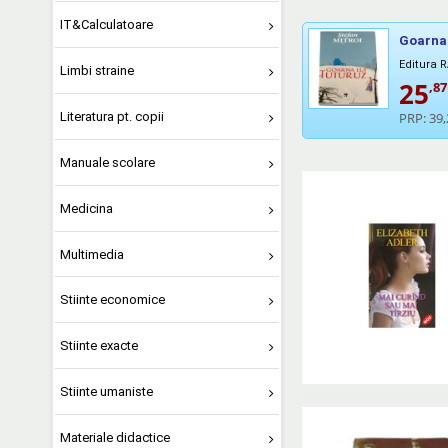
IT&Calculatoare
Goarna 
Editura 
Limbi straine
25
,87
PRP:
39,
Literatura pt. copii
Manuale scolare
Medicina
Multimedia
Stiinte economice
Stiinte exacte
Stiinte umaniste
Materiale didactice