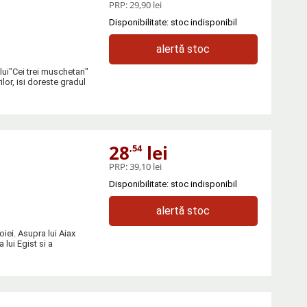
PRP:
29,90 lei
Disponibilitate: stoc indisponibil
alertă stoc
ui"Cei trei muschetari"
lor, isi doreste gradul
28
lei
,54
PRP:
39,10 lei
Disponibilitate: stoc indisponibil
alertă stoc
iei. Asupra lui Aiax
ui Egist si a