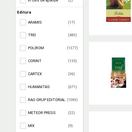
În curs de apariție
(2)
Editura
ARAMIS
(17)
TREI
(483)
POLIROM
(1377)
CORINT
(135)
CARTEX
(36)
HUMANITAS
(671)
RAO GRUP EDITORIAL
(1093)
METEOR PRESS
(22)
MIX
(9)