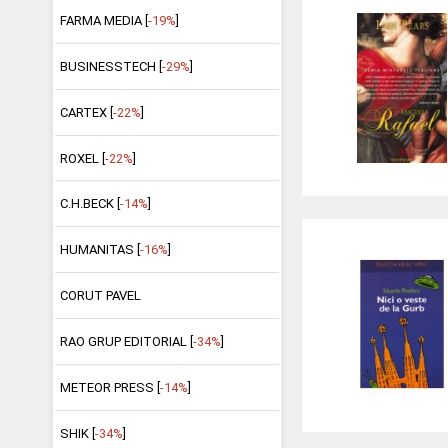
FARMA MEDIA [
-19%
]
BUSINESSTECH [
-29%
]
CARTEX [
-22%
]
ROXEL [
-22%
]
C.H.BECK [
-14%
]
HUMANITAS [
-16%
]
CORUT PAVEL
RAO GRUP EDITORIAL [
-34%
]
METEOR PRESS [
-14%
]
SHIK [
-34%
]