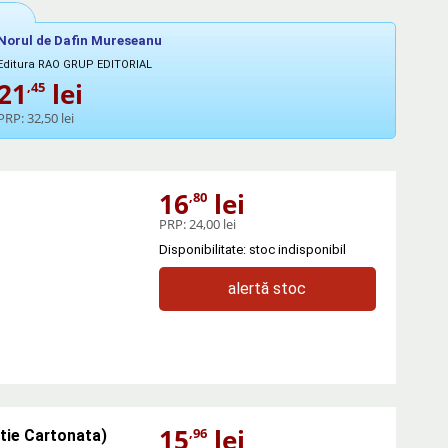
Norul de Dafin Mureseanu
Editura RAO GRUP EDITORIAL
21
lei
,45
PRP:
32,50 lei
16
lei
,80
PRP:
24,00 lei
Disponibilitate: stoc indisponibil
alertă stoc
15
lei
,96
itie Cartonata)