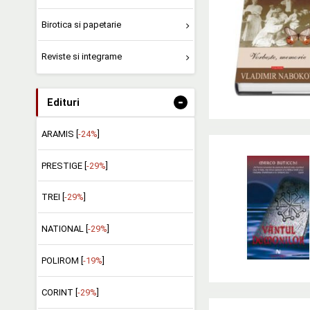
Birotica si papetarie
Reviste si integrame
-
Edituri
ARAMIS [
-24%
]
PRESTIGE [
-29%
]
TREI [
-29%
]
NATIONAL [
-29%
]
POLIROM [
-19%
]
CORINT [
-29%
]