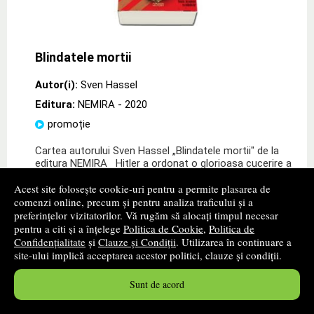
Blindatele mortii
Autor(i):
Sven Hassel
Editura:
NEMIRA
- 2020
promoție
Cartea autorului Sven Hassel „Blindatele mortii" de la
editura NEMIRA Hitler a ordonat o glorioasa cucerire a
Rusiei. Iarna ruseasca n-are rival. Uleiul ingheata in arme
Acest site folosește cookie-uri pentru a permite plasarea de
comenzi online, precum și pentru analiza traficului și a
33
lei
,26
preferințelor vizitatorilor. Vă rugăm să alocați timpul necesar
PRP:
45,00 lei
pentru a citi și a înțelege
Politica de Cookie
,
Politica de
Confidențialitate
și
Clauze și Condiții
. Utilizarea în continuare a
Disponibilitate: In stoc furnizor
site-ului implică acceptarea acestor politici, clauze și condiții.
Timp confirmare stoc: 1 - 2 zile lucratoare
Sunt de acord
cumpără