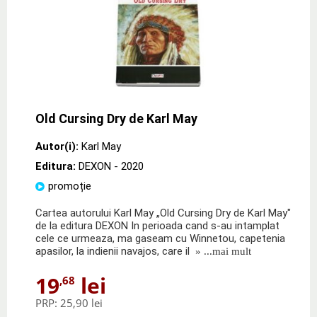
Old Cursing Dry de Karl May
Autor(i):
Karl May
Editura:
DEXON
- 2020
promoție
Cartea autorului Karl May „Old Cursing Dry de Karl May"
de la editura DEXON In perioada cand s-au intamplat
cele ce urmeaza, ma gaseam cu Winnetou, capetenia
apasilor, la indienii navajos, care il
» ...mai mult
19
lei
,68
PRP:
25,90 lei