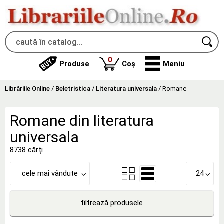
produse
0
Produse
Coș
Meniu
Librăriile Online
/
Beletristica
/
Literatura universala
/
Romane
Romane din literatura
universala
8738 cărți
cele mai vândute
24
filtrează produsele