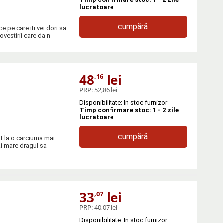
lucratoare
cumpără
e pe care iti vei dori sa
povestirii care da n
48
lei
,16
PRP:
52,86 lei
Disponibilitate: In stoc furnizor
Timp confirmare stoc: 1 - 2 zile
lucratoare
cumpără
it la o carciuma mai
ai mare dragul sa
33
lei
,07
PRP:
40,07 lei
Disponibilitate: In stoc furnizor