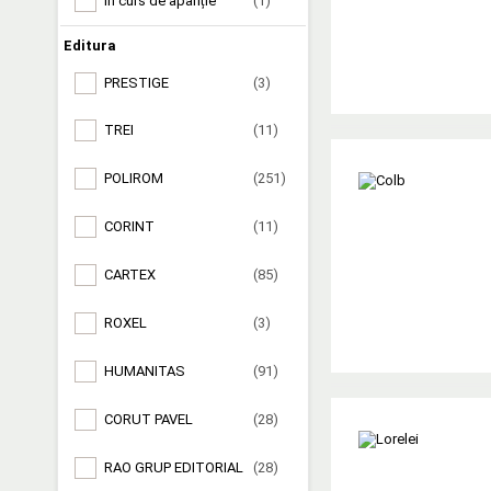
În curs de apariție
(1)
Editura
PRESTIGE
(3)
TREI
(11)
POLIROM
(251)
CORINT
(11)
CARTEX
(85)
ROXEL
(3)
HUMANITAS
(91)
CORUT PAVEL
(28)
RAO GRUP EDITORIAL
(28)