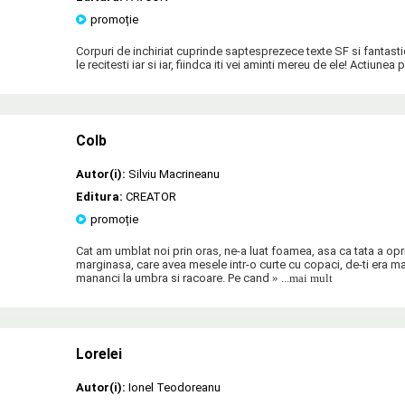
promoție
Corpuri de inchiriat cuprinde saptesprezece texte SF si fantastic
le recitesti iar si iar, fiindca iti vei aminti mereu de ele! Actiunea 
Colb
Autor(i):
Silviu Macrineanu
Editura:
CREATOR
promoție
Cat am umblat noi prin oras, ne-a luat foamea, asa ca tata a opr
marginasa, care avea mesele intr-o curte cu copaci, de-ti era m
mananci la umbra si racoare. Pe cand
» ...mai mult
Lorelei
Autor(i):
Ionel Teodoreanu