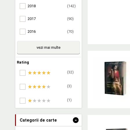
2018
(142)
2017
(90)
2016
(70)
vezi mai multe
Rating
(32)
(3)
(1)
-
Categorii de carte