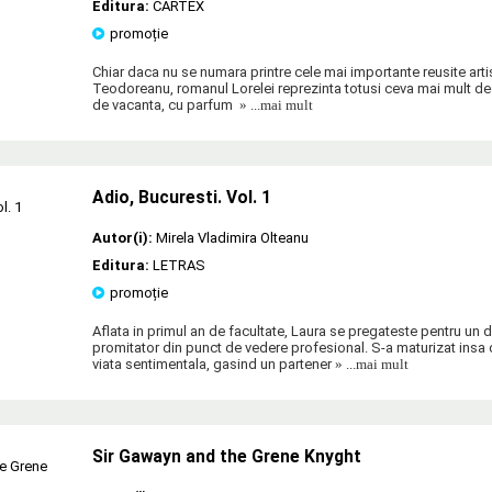
Editura:
CARTEX
promoție
Chiar daca nu se numara printre cele mai importante reusite artist
Teodoreanu, romanul Lorelei reprezinta totusi ceva mai mult dec
de vacanta, cu parfum
» ...mai mult
Adio, Bucuresti. Vol. 1
Autor(i):
Mirela Vladimira Olteanu
Editura:
LETRAS
promoție
Aflata in primul an de facultate, Laura se pregateste pentru un d
promitator din punct de vedere profesional. S-a maturizat insa 
viata sentimentala, gasind un partener
» ...mai mult
Sir Gawayn and the Grene Knyght