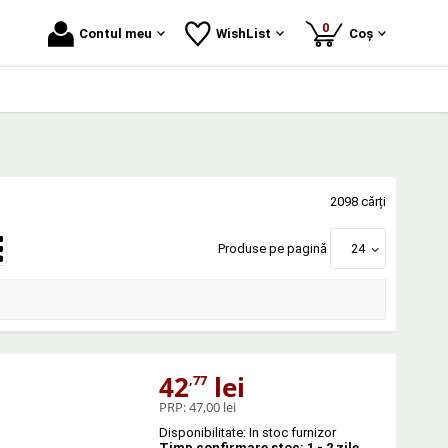
produse
0
Contul meu
WishList
Coș
2098 cărți
Produse pe pagină
24
42
lei
,77
PRP:
47,00 lei
Disponibilitate: In stoc furnizor
Timp confirmare stoc: 1 - 2 zile