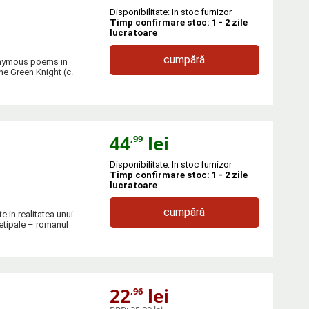
Disponibilitate: In stoc furnizor
Timp confirmare stoc: 1 - 2 zile
lucratoare
cumpără
nonymous poems in
he Green Knight (c.
44
lei
,99
Disponibilitate: In stoc furnizor
Timp confirmare stoc: 1 - 2 zile
lucratoare
cumpără
e in realitatea unui
hetipale – romanul
22
lei
,96