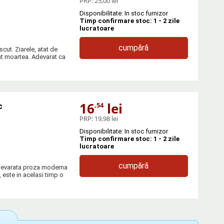
PRP:
25,00 lei
Disponibilitate: In stoc furnizor
Timp confirmare stoc: 1 - 2 zile
lucratoare
cumpără
cut. Ziarele, atat de
rat moartea. Adevarat ca
16
lei
,54
c
PRP:
19,98 lei
Disponibilitate: In stoc furnizor
Timp confirmare stoc: 1 - 2 zile
lucratoare
cumpără
 adevarata proza moderna
, este in acelasi timp o