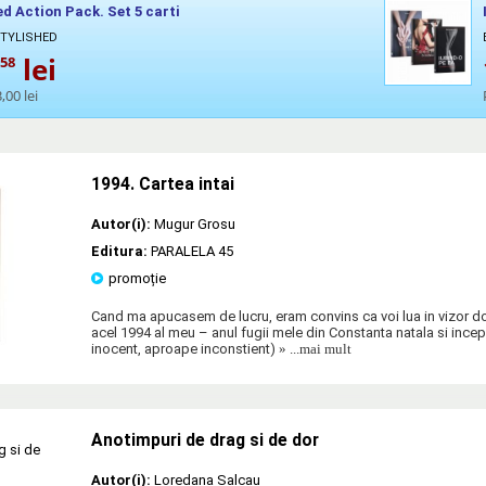
ed Action Pack. Set 5 carti
STYLISHED
lei
,58
,00 lei
1994. Cartea intai
Autor(i):
Mugur Grosu
Editura:
PARALELA 45
promoție
Cand ma apucasem de lucru, eram convins ca voi lua in vizor doa
acel 1994 al meu – anul fugii mele din Constanta natala si inceput
inocent, aproape inconstient)
» ...mai mult
Anotimpuri de drag si de dor
Autor(i):
Loredana Salcau