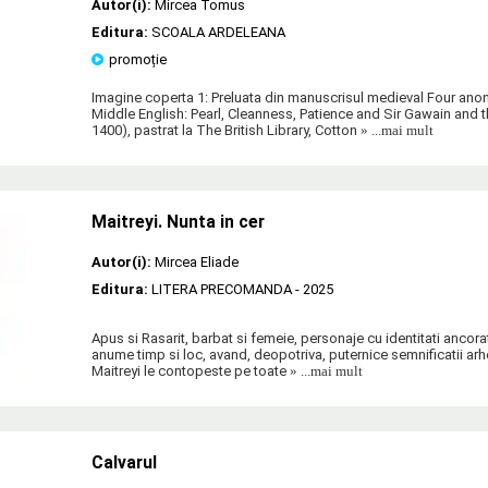
Autor(i):
Mircea Tomus
Editura:
SCOALA ARDELEANA
promoție
Imagine coperta 1: Preluata din manuscrisul medieval Four a
Middle English: Pearl, Cleanness, Patience and Sir Gawain and t
1400), pastrat la The British Library, Cotton
» ...mai mult
Maitreyi. Nunta in cer
Autor(i):
Mircea Eliade
Editura:
LITERA PRECOMANDA
- 2025
Apus si Rasarit, barbat si femeie, personaje cu identitati ancorat
anume timp si loc, avand, deopotriva, puternice semnificatii ar
Maitreyi le contopeste pe toate
» ...mai mult
Calvarul