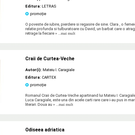
Editura:
LETRAS
promoție
O poveste de iubire, pierdere si regasire de sine. Clara , o feme
relatie profunda si tulburatoare cu David, un barbat care o atrage
retrage la fiecare
» ...mai mult
Craii de Curtea-Veche
Autor(i):
Mateiu I. Caragiale
Editura:
CARTEX
promoție
Romanul Craii de Curtea-Veche apartinand lui Mateiu I. Caragiale, 
Luca Caragiale, este una din acele carti rare care i-au pus in mare
literari. Doua au
» ...mai mult
Odiseea adriatica