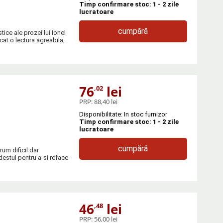
Timp confirmare stoc: 1 - 2 zile
lucratoare
cumpără
ice ale prozei lui Ionel
at o lectura agreabila,
76
lei
,02
PRP:
88,40 lei
Disponibilitate: In stoc furnizor
Timp confirmare stoc: 1 - 2 zile
lucratoare
cumpără
rum dificil dar
destul pentru a-si reface
46
lei
,48
PRP:
56,00 lei