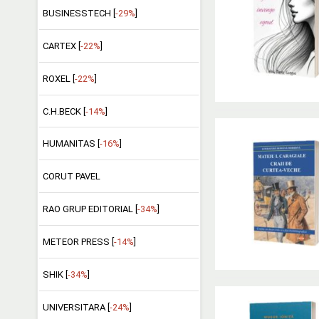
BUSINESSTECH [
-29%
]
CARTEX [
-22%
]
ROXEL [
-22%
]
C.H.BECK [
-14%
]
HUMANITAS [
-16%
]
CORUT PAVEL
RAO GRUP EDITORIAL [
-34%
]
METEOR PRESS [
-14%
]
SHIK [
-34%
]
UNIVERSITARA [
-24%
]