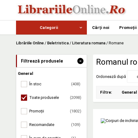
Categorii
Cărți noi
Promoții
Librăriile Online
/
Beletristica
/
Literatura romana
/
Romane
-
Romanul r
Filtrează produsele
General
Ordonează după
În stoc
(408)
Filtre:
General
Toate produsele
(2098)
Promoții
(1802)
Recomandate
(109)