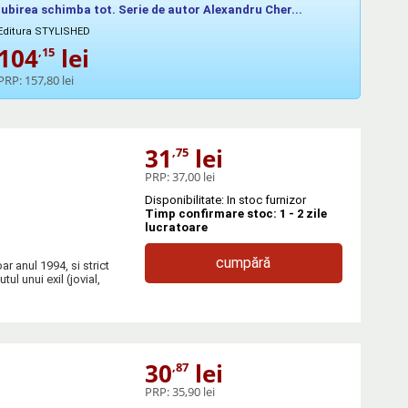
Iubirea schimba tot. Serie de autor Alexandru Cher...
Editura STYLISHED
104
lei
,15
PRP:
157,80 lei
31
lei
,75
PRP:
37,00 lei
Disponibilitate: In stoc furnizor
Timp confirmare stoc: 1 - 2 zile
lucratoare
cumpără
r anul 1994, si strict
ul unui exil (jovial,
30
lei
,87
PRP:
35,90 lei