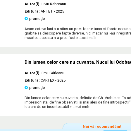
Autor(i):
Liviu Rebreanu
Editura:
ANTET
- 2025
promoție
Acum cateva luni s-a stins un poet foarte tanar si foarte necunos
grabite sa descopere fapte diverse, nici macar nu i-au inregist
moartea aceasta n-a prea fost
» ...mai mult
Din lumea celor care nu cuvanta. Nucul lui Odoba
Autor(i):
Emil Gârleanu
Editura:
CARTEX
- 2025
promoție
Din lumea celor care nu cuvanta, definite de Gh. Vrabie ca: “o
impresionista, de fine observatii si mai ales de fine introspectii”
lucrare de un incontestabil
» ...mai mult
Noi vă recomandăm!