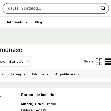
Informații
Blog
omanesc
Afișare:
cele mai vândute
Rating
Editura
An publicare
Corpuri de inchiriat
Autor(i):
Daniel Timariu
Editura:
PAVCON