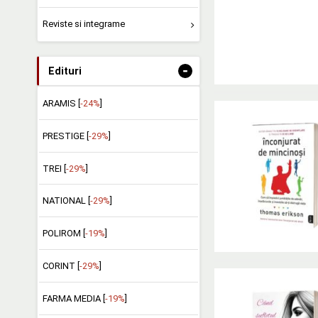
Reviste si integrame
-
Edituri
ARAMIS [
-24%
]
PRESTIGE [
-29%
]
TREI [
-29%
]
NATIONAL [
-29%
]
POLIROM [
-19%
]
CORINT [
-29%
]
FARMA MEDIA [
-19%
]