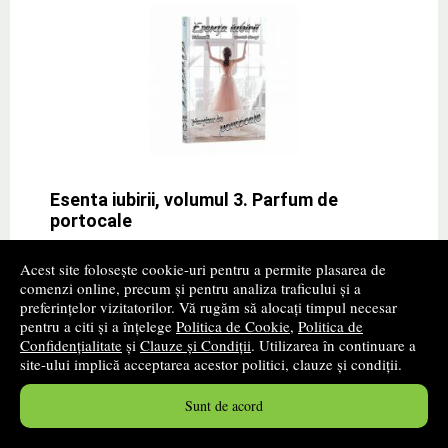
Esenta iubirii, volumul 3. Parfum de
portocale
Autor(i):
Cavasi Daniela
Acest site folosește cookie-uri pentru a permite plasarea de
comenzi online, precum și pentru analiza traficului și a
Editura:
STYLISHED
preferințelor vizitatorilor. Vă rugăm să alocați timpul necesar
promoție
pentru a citi și a înțelege
Politica de Cookie
,
Politica de
Confidențialitate
și
Clauze și Condiții
. Utilizarea în continuare a
Aldo Derron. Numele sau aduce un zambet prostesc
site-ului implică acceptarea acestor politici, clauze și condiții.
pe chipul tuturor doamnelor si domnisoarelor. ?armul si
carisma reprezinta elementele principale de care el are
Sunt de acord
nevoie atunci