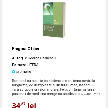
Enigma Otiliei
Autor(i):
George Călinescu
Editura:
LITERA
promoție
Romanul cu nuante balzaciene are ca tema centrala
burghezia, ce dezgoleste sufletului uman, lasandu-l
fara scrupule si valori morale. Felix, un tanar orfan si
pasionat de medicina merge sa studieze la
» ...mai mult
34
lei
,87