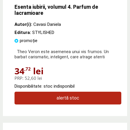
Esenta iubirii, volumul 4. Parfum de
lacramioare
Autor(i):
Cavasi Daniela
Editura:
STYLISHED
promoție
Theo Veron este asemenea unui vis frumos. Un
barbat carismatic, inteligent, care atrage atenti
34
lei
,72
PRP:
52,60 lei
Disponibilitate: stoc indisponibil
alertă stoc