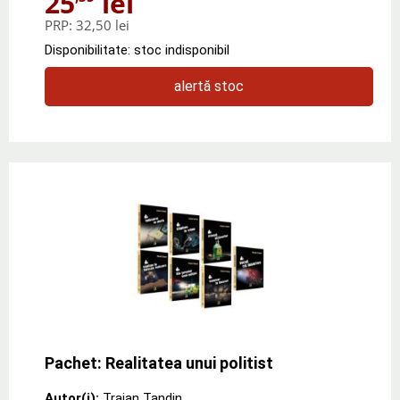
25
lei
PRP:
32,50 lei
Disponibilitate: stoc indisponibil
alertă stoc
Pachet: Realitatea unui politist
Autor(i):
Traian Tandin