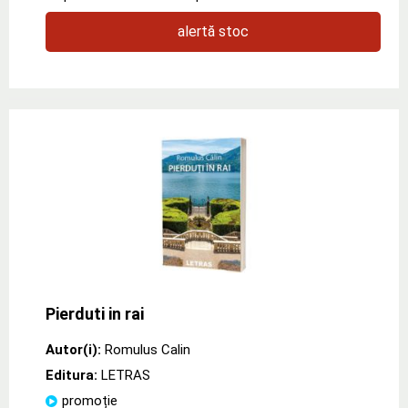
alertă stoc
Pierduti in rai
Autor(i):
Romulus Calin
Editura:
LETRAS
promoție