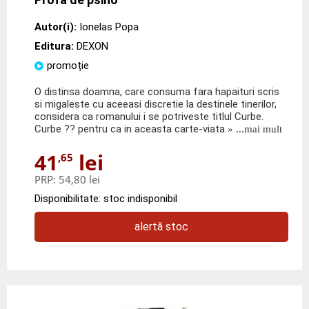
Autor(i):
Ionelas Popa
Editura:
DEXON
promoție
O distinsa doamna, care consuma fara hapaituri scris
si migaleste cu aceeasi discretie la destinele tinerilor,
considera ca romanului i se potriveste titlul Curbe.
Curbe ?? pentru ca in aceasta carte-viata
» ...mai mult
41
lei
,65
PRP:
54,80 lei
Disponibilitate: stoc indisponibil
alertă stoc