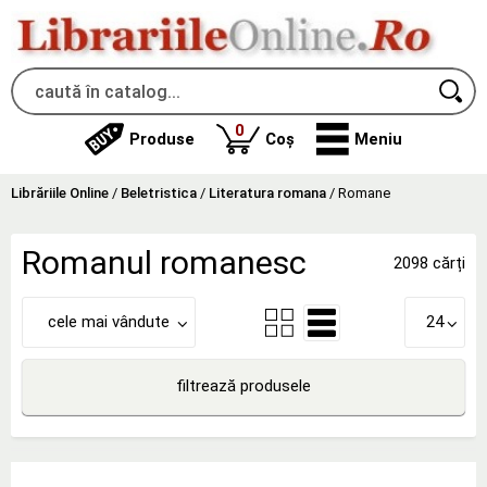
produse
0
Produse
Coș
Meniu
Librăriile Online
/
Beletristica
/
Literatura romana
/
Romane
Romanul romanesc
2098 cărți
cele mai vândute
24
filtrează produsele