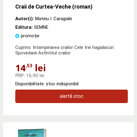
Craii de Curtea-Veche (roman)
Autor(i):
Mateiu I. Caragiale
Editura:
SEMNE
promoție
Cuprins: Intampinarea crailor Cele trei hagialacuri
Spovedanii Asfintitul crailor
14
lei
,53
PRP:
16,90 lei
Disponibilitate: stoc indisponibil
alertă stoc