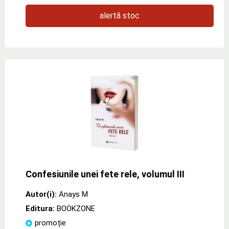
alertă stoc
Confesiunile unei fete rele, volumul III
Autor(i):
Anays M
Editura:
BOOKZONE
promoție