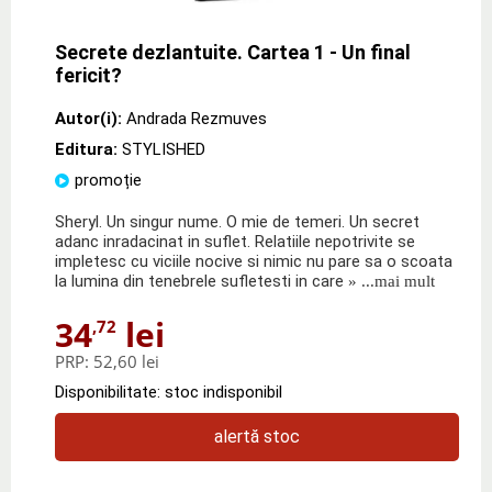
Secrete dezlantuite. Cartea 1 - Un final
fericit?
Autor(i):
Andrada Rezmuves
Editura:
STYLISHED
promoție
Sheryl. Un singur nume. O mie de temeri. Un secret
adanc inradacinat in suflet. Relatiile nepotrivite se
impletesc cu viciile nocive si nimic nu pare sa o scoata
la lumina din tenebrele sufletesti in care
» ...mai mult
34
lei
,72
PRP:
52,60 lei
Disponibilitate: stoc indisponibil
alertă stoc