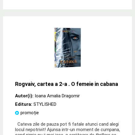
Rogvaiv, cartea a 2-a . O femeie in cabana
Autor(i):
Ioana Amalia Dragomir
Editura:
STYLISHED
promoție
Cateva zile de pauza pot fi fatale atunci cand alegi
locul nepotrivit! Ajunsa intr-un moment de cumpana,
cand nimic nu ii mai iese, o scriitoare de thrillere se