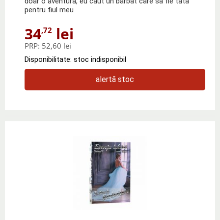
doar o aventura, eu caut un barbat care sa fie tata
pentru fiul meu
34
lei
,72
PRP:
52,60 lei
Disponibilitate: stoc indisponibil
alertă stoc