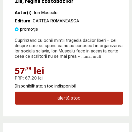
Zia, regina costobocilor
Autor(i):
Ion Muscalu
Editura:
CARTEA ROMANEASCA
promoție
Cuprinzand cu ochii mintii tragedia dacilor liberi – cei
despre care se spune ca nu au cunoscut in organizarea
lor sociala sclavia, Ion Muscalu face in aceasta carte
ceea ce scriitorii nu se mai prea
» ...mai mult
57
lei
,79
PRP:
67,20 lei
Disponibilitate: stoc indisponibil
alertă stoc