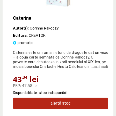
Caterina
Autor(i):
Corinne Rakoczy
Editura:
CREATOR
promoție
Caterina este un roman istoric de dragoste cat un veac
– a doua carte semnata de Corinne Rakoczy. O
poveste care debuteaza in zorii secolului al XIX-lea, pe
mosia boierului Cristache Hristu Caloteanu
» ...mai mult
43
lei
,34
PRP:
47,58 lei
Disponibilitate: stoc indisponibil
alertă stoc