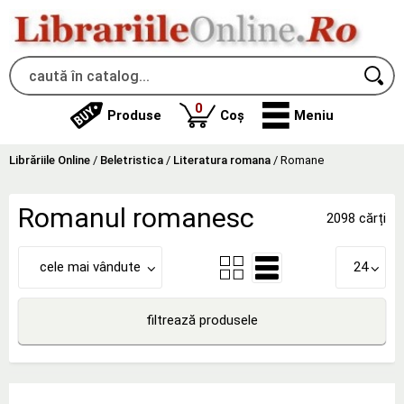
produse
0
Produse
Coș
Meniu
Librăriile Online
/
Beletristica
/
Literatura romana
/
Romane
Romanul romanesc
2098 cărți
cele mai vândute
24
filtrează produsele