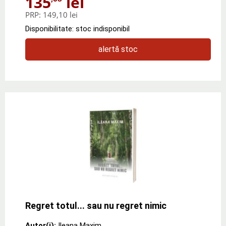
135
lei
PRP:
149,10 lei
Disponibilitate: stoc indisponibil
alertă stoc
Regret totul... sau nu regret nimic
Autor(i):
Ileana Maxim