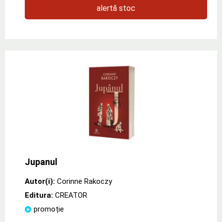
alertă stoc
Jupanul
Autor(i):
Corinne Rakoczy
Editura:
CREATOR
promoție