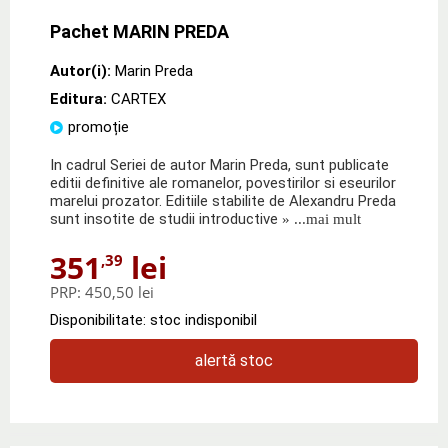
Pachet MARIN PREDA
Autor(i):
Marin Preda
Editura:
CARTEX
promoție
In cadrul Seriei de autor Marin Preda, sunt publicate
editii definitive ale romanelor, povestirilor si eseurilor
marelui prozator. Editiile stabilite de Alexandru Preda
sunt insotite de studii introductive
» ...mai mult
351
lei
,39
PRP:
450,50 lei
Disponibilitate: stoc indisponibil
alertă stoc