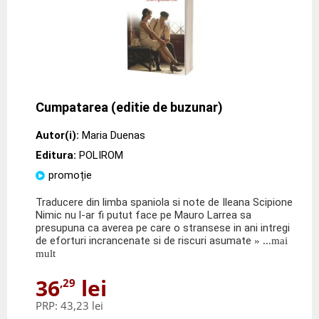
Cumpatarea (editie de buzunar)
Autor(i):
Maria Duenas
Editura:
POLIROM
promoție
Traducere din limba spaniola si note de Ileana Scipione
Nimic nu l-ar fi putut face pe Mauro Larrea sa
presupuna ca averea pe care o stransese in ani intregi
de eforturi incrancenate si de riscuri asumate
» ...mai
mult
36
lei
,29
PRP:
43,23 lei