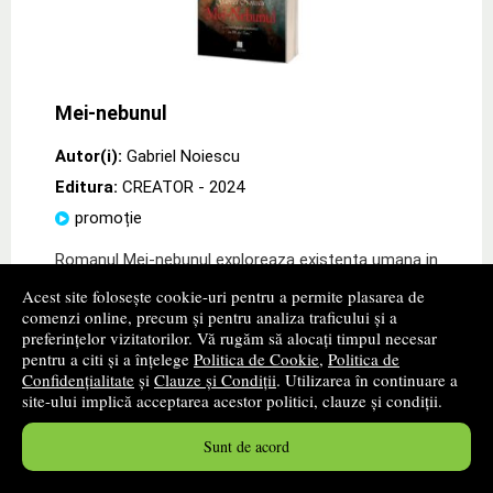
Mei-nebunul
Autor(i):
Gabriel Noiescu
Editura:
CREATOR
- 2024
promoție
Romanul Mei-nebunul exploreaza existenta umana in
toata fragilitatea si complexitatea sa, comprimata in
Acest site folosește cookie-uri pentru a permite plasarea de
intervalul unei singure zile. Cartea descrie o zi din viata
comenzi online, precum și pentru analiza traficului și a
unui tanar filosof cu
preferințelor vizitatorilor. Vă rugăm să alocați timpul necesar
pentru a citi și a înțelege
Politica de Cookie
,
Politica de
43
lei
,34
Confidențialitate
și
Clauze și Condiții
. Utilizarea în continuare a
PRP:
47,58 lei
site-ului implică acceptarea acestor politici, clauze și condiții.
Disponibilitate: stoc indisponibil
Sunt de acord
alertă stoc