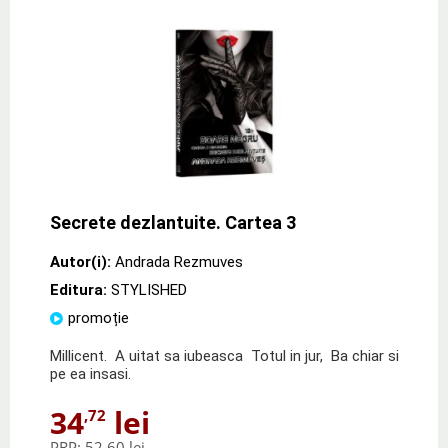
Secrete dezlantuite. Cartea 3
Autor(i):
Andrada Rezmuves
Editura:
STYLISHED
promoție
Millicent. A uitat sa iubeasca Totul in jur, Ba chiar si
pe ea insasi.
34
lei
,72
PRP:
52,60 lei