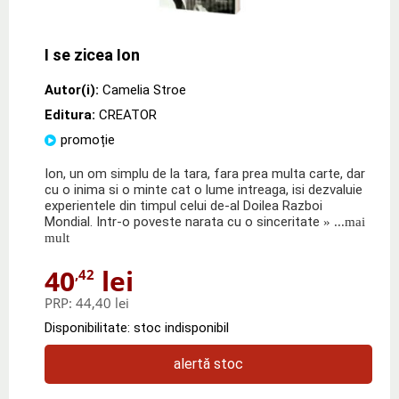
I se zicea Ion
Autor(i):
Camelia Stroe
Editura:
CREATOR
promoție
Ion, un om simplu de la tara, fara prea multa carte, dar
cu o inima si o minte cat o lume intreaga, isi dezvaluie
experientele din timpul celui de-al Doilea Razboi
Mondial. Intr-o poveste narata cu o sinceritate
» ...mai
mult
40
lei
,42
PRP:
44,40 lei
Disponibilitate: stoc indisponibil
alertă stoc