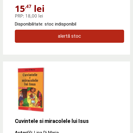
15
lei
,47
PRP:
18,00 lei
Disponibilitate: stoc indisponibil
alertă stoc
Cuvintele si miracolele lui Isus
Autor(i):
Lina Di Maria