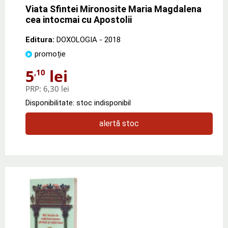
Viata Sfintei Mironosite Maria Magdalena
cea intocmai cu Apostolii
Editura:
DOXOLOGIA
- 2018
promoție
5
lei
,10
PRP:
6,30 lei
Disponibilitate: stoc indisponibil
alertă stoc