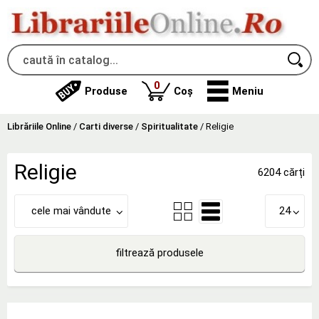
produse
0
Produse
Coș
Meniu
Librăriile Online
/
Carti diverse
/
Spiritualitate
/
Religie
Religie
6204 cărți
cele mai vândute
24
filtrează produsele