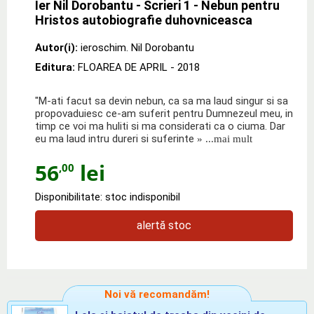
Ier Nil Dorobantu - Scrieri 1 - Nebun pentru
Hristos autobiografie duhovniceasca
Autor(i):
ieroschim. Nil Dorobantu
Editura:
FLOAREA DE APRIL
- 2018
"M-ati facut sa devin nebun, ca sa ma laud singur si sa
propovaduiesc ce-am suferit pentru Dumnezeul meu, in
timp ce voi ma huliti si ma considerati ca o ciuma. Dar
eu ma laud intru dureri si suferinte
» ...mai mult
56
lei
,00
Disponibilitate: stoc indisponibil
alertă stoc
Noi vă recomandăm!