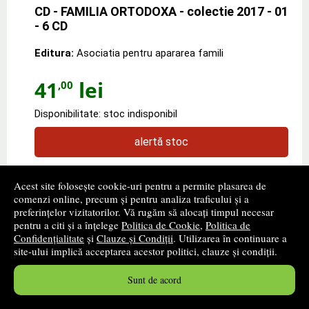
CD - FAMILIA ORTODOXA - colectie 2017 - 01
- 6 CD
Editura:
Asociatia pentru apararea famili
41
lei
,00
Disponibilitate: stoc indisponibil
alertă stoc
Acest site folosește cookie-uri pentru a permite plasarea de
comenzi online, precum și pentru analiza traficului și a
preferințelor vizitatorilor. Vă rugăm să alocați timpul necesar
‹ pagina precedentă
pagina următoare ›
pentru a citi și a înțelege
Politica de Cookie
,
Politica de
Confidențialitate
și
Clauze și Condiții
. Utilizarea în continuare a
site-ului implică acceptarea acestor politici, clauze și condiții.
1
...
71
72
73
...
259
1705 - 1728
din
6204
produse
Sunt de acord