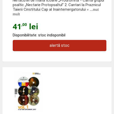
Nefacutei de mana Icoane „Prodromita”- Canta grupul
psaltic „Nectarie Protopsaltul” 2. Cantari la Praznicul
Taierii Cinstitului Cap al Inaintemergatorului
» ...mai
mult
41
lei
,00
Disponibilitate: stoc indisponibil
alertă stoc