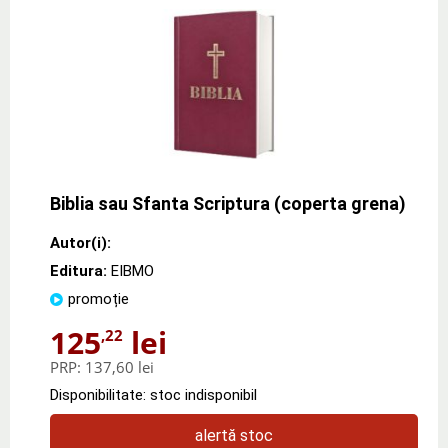
Biblia sau Sfanta Scriptura (coperta grena)
Autor(i):
Editura:
EIBMO
promoție
125
lei
,22
PRP:
137,60 lei
Disponibilitate: stoc indisponibil
alertă stoc